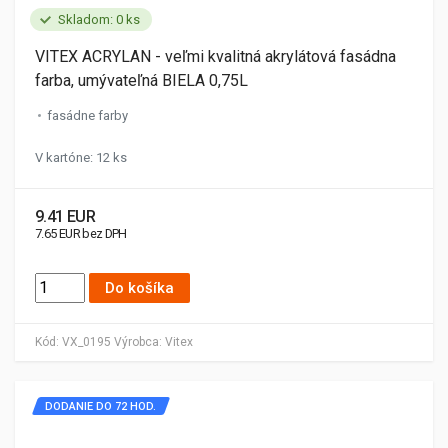
Skladom: 0 ks
VITEX ACRYLAN - veľmi kvalitná akrylátová fasádna
farba, umývateľná BIELA 0,75L
fasádne farby
V kartóne: 12 ks
9.41 EUR
7.65 EUR bez DPH
Do košíka
Kód:
VX_0195
Výrobca:
Vitex
DODANIE DO 72 HOD.