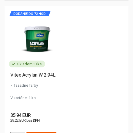
DODANIE DO 72 HOD.
Skladom: 0 ks
Vitex Acrylan W 2,94L
fasádne farby
V kartóne: 1 ks
35.94 EUR
29.22 EUR bez DPH