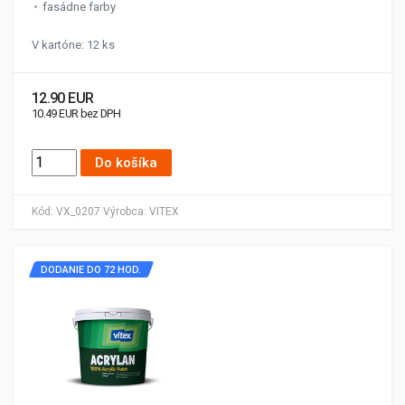
fasádne farby
V kartóne: 12 ks
12.90 EUR
10.49 EUR bez DPH
Do košíka
Kód:
VX_0207
Výrobca:
VITEX
DODANIE DO 72 HOD.