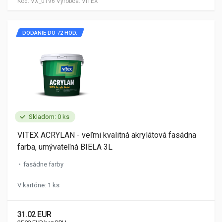
Kód:
VX_0196
Výrobca:
VITEX
DODANIE DO 72 HOD.
Skladom: 0 ks
VITEX ACRYLAN - veľmi kvalitná akrylátová fasádna
farba, umývateľná BIELA 3L
fasádne farby
V kartóne: 1 ks
31.02 EUR