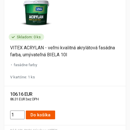
Skladom: 0 ks
VITEX ACRYLAN - veľmi kvalitná akrylátová fasádna
farba, umývateľná BIELA 10l
fasádne farby
V kartóne: 1 ks
106.16 EUR
86.31 EUR bez DPH
Do košíka