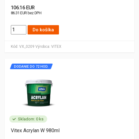
106.16 EUR
86.31 EUR bez DPH
Do košíka
Kód:
VX_0209
Výrobca:
VITEX
DODANIE DO 72 HOD.
Skladom: 0 ks
Vitex Acrylan W 980ml