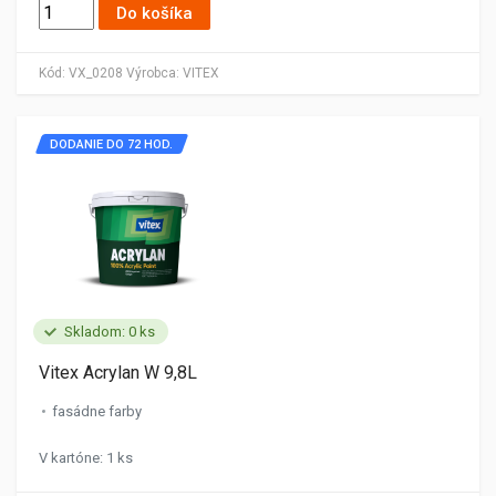
Do košíka
Kód:
VX_0208
Výrobca:
VITEX
DODANIE DO 72 HOD.
Skladom: 0 ks
Vitex Acrylan W 9,8L
fasádne farby
V kartóne: 1 ks