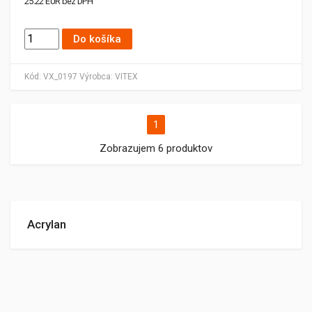
25.22 EUR bez DPH
Do košíka
Kód:
VX_0197
Výrobca:
VITEX
1
Zobrazujem 6 produktov
Acrylan