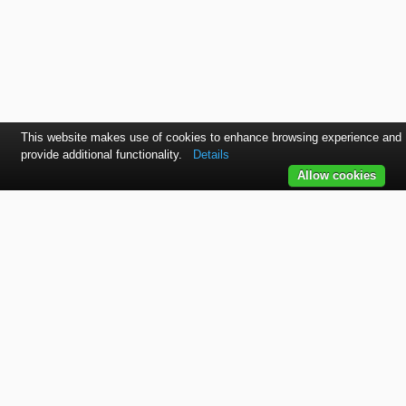
This website makes use of cookies to enhance browsing experience and
provide additional functionality.
Details
Allow cookies
Kontaktujte nás
SVET autolakov, náradia, stavebnej chémie a doplnkov.
TELEFÓN
+421 915 536 901