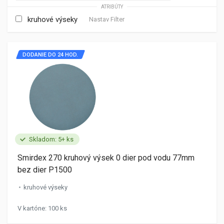
ATRIBÚTY
kruhové výseky
Nastav Filter
DODANIE DO 24 HOD.
Skladom: 5+ ks
Smirdex 270 kruhový výsek 0 dier pod vodu 77mm
bez dier P1500
kruhové výseky
V kartóne: 100 ks