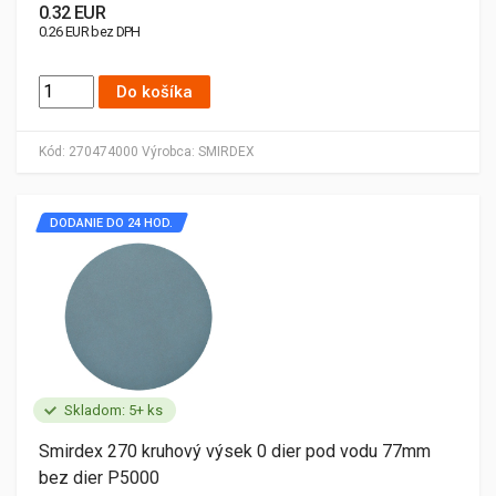
0.32 EUR
0.26 EUR bez DPH
Do košíka
Kód:
270474000
Výrobca:
SMIRDEX
DODANIE DO 24 HOD.
Skladom: 5+ ks
Smirdex 270 kruhový výsek 0 dier pod vodu 77mm
bez dier P5000