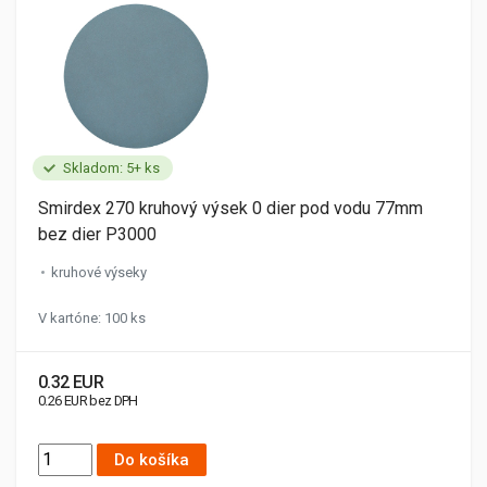
Skladom: 5+ ks
Smirdex 270 kruhový výsek 0 dier pod vodu 77mm
bez dier P3000
kruhové výseky
V kartóne: 100 ks
0.32 EUR
0.26 EUR bez DPH
Do košíka