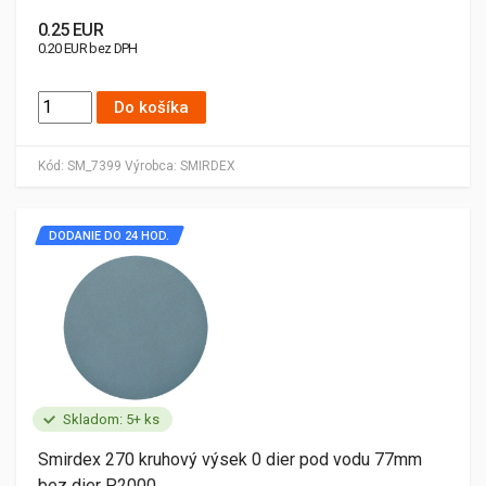
0.25 EUR
0.20 EUR bez DPH
Do košíka
Kód:
SM_7399
Výrobca:
SMIRDEX
DODANIE DO 24 HOD.
Skladom: 5+ ks
Smirdex 270 kruhový výsek 0 dier pod vodu 77mm
bez dier P2000