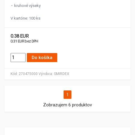
kruhové výseky
V kartóne: 100 ks
0.38 EUR
0.31 EUR bez DPH
Do košíka
Kód:
270475000
Výrobca:
SMIRDEX
1
Zobrazujem 6 produktov