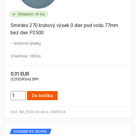
Skladom: 5+ ks
Smirdex 270 kruhový výsek 0 dier pod vodu 77mm
bez dier P2500
kruhové výseky
V kartóne: 100 ks
0.31 EUR
0.25 EUR bez DPH
Do košíka
Kód:
SM_0506
Výrobca:
SMIRDEX
DODANIE DO 24 HOD.