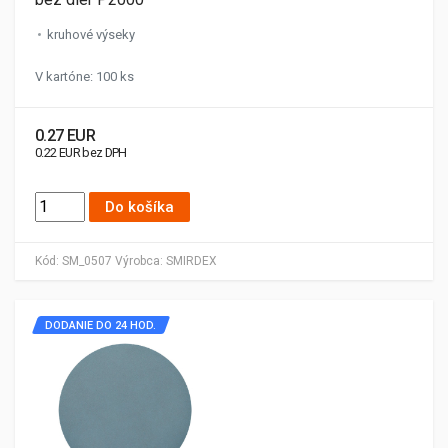
kruhové výseky
V kartóne: 100 ks
0.27 EUR
0.22 EUR bez DPH
Do košíka
Kód:
SM_0507
Výrobca:
SMIRDEX
DODANIE DO 24 HOD.