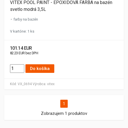
VITEX POOL PAINT - EPOXIDOVÁ FARBA na bazén
svetlo modrá 3,5L
farby na bazén
V kartóne: 1 ks
101.14 EUR
82.23 EUR bez DPH
Do košíka
Kód:
VX_0694
Výrobca:
vitex
1
Zobrazujem 1 produktov