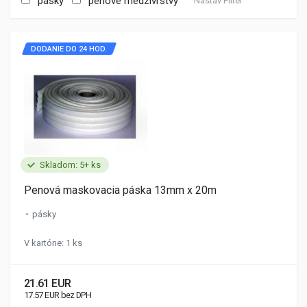
pásky
penové medzivrstvy
Nastav Filter
DODANIE DO 24 HOD.
Skladom: 5+ ks
Penová maskovacia páska 13mm x 20m
pásky
V kartóne: 1 ks
21.61 EUR
17.57 EUR bez DPH