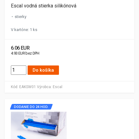
Escal vodná stierka silikónová
stierky
V kartóne: 1 ks
6.06 EUR
4.93 EUR bez DPH
Do košíka
Kód:
EAKSW01
Výrobca:
Escal
DODANIE DO 24 HOD.