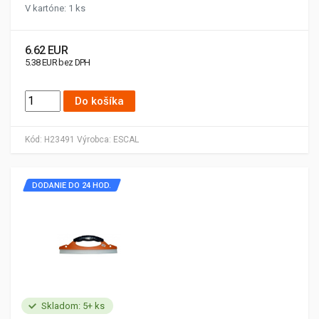
V kartóne: 1 ks
6.62 EUR
5.38 EUR bez DPH
Do košíka
Kód:
H23491
Výrobca:
ESCAL
DODANIE DO 24 HOD.
Skladom: 5+ ks