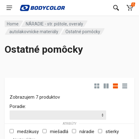
0
Home
NÁRADIE - str. pištole, overaly
autolakovnícke materiály
Ostatné pomôcky
Ostatné pomôcky
Zobrazujem 7 produktov
Poradie:
ATRIBÚTY
medzikusy
miešadlá
náradie
stierky