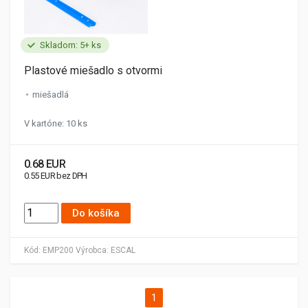
Skladom: 5+ ks
Plastové miešadlo s otvormi
miešadlá
V kartóne: 10 ks
0.68 EUR
0.55 EUR bez DPH
Do košíka
Kód:
EMP200
Výrobca:
ESCAL
1