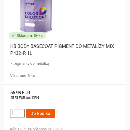
Skladom: 5+ ks
HB BODY BASECOAT PIGMENT DO METALÍZY MIX
P432-R 1L
pigmenty do metalízy
V kartóne: 3 ks
55.98 EUR
45.51 EUR bez DPH
Do košíka
Kód:
HB_2100
Výrobca:
HB BODY