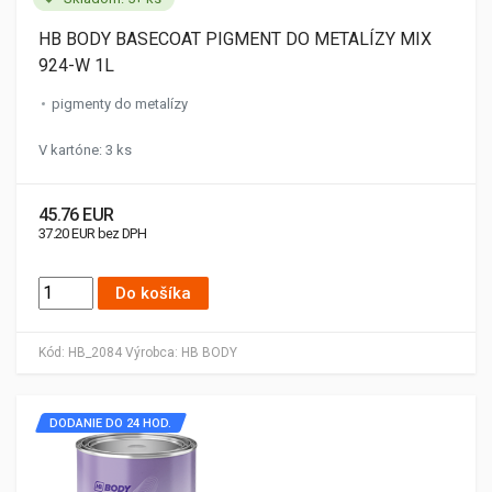
HB BODY BASECOAT PIGMENT DO METALÍZY MIX
924-W 1L
pigmenty do metalízy
V kartóne: 3 ks
45.76 EUR
37.20 EUR bez DPH
Do košíka
Kód:
HB_2084
Výrobca:
HB BODY
DODANIE DO 24 HOD.