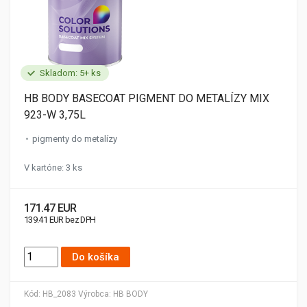
Skladom: 5+ ks
HB BODY BASECOAT PIGMENT DO METALÍZY MIX
923-W 3,75L
pigmenty do metalízy
V kartóne: 3 ks
171.47 EUR
139.41 EUR bez DPH
Do košíka
Kód:
HB_2083
Výrobca:
HB BODY