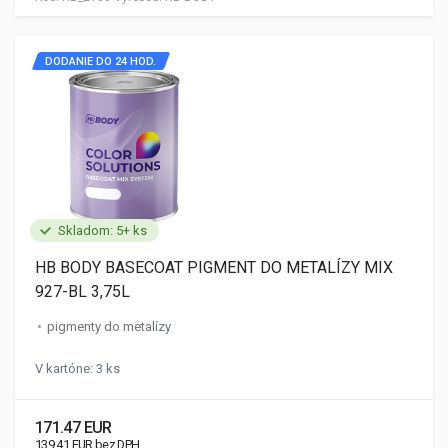
DODANIE DO 24 HOD.
Skladom: 5+ ks
HB BODY BASECOAT PIGMENT DO METALÍZY MIX
927-BL 3,75L
pigmenty do metalízy
V kartóne: 3 ks
171.47 EUR
139.41 EUR bez DPH