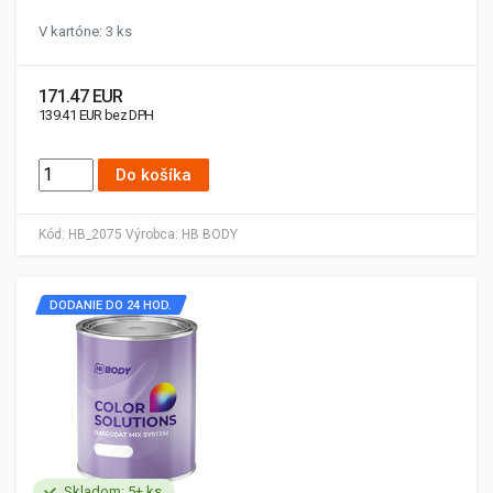
V kartóne: 3 ks
171.47 EUR
139.41 EUR bez DPH
Do košíka
Kód:
HB_2075
Výrobca:
HB BODY
DODANIE DO 24 HOD.
Skladom: 5+ ks