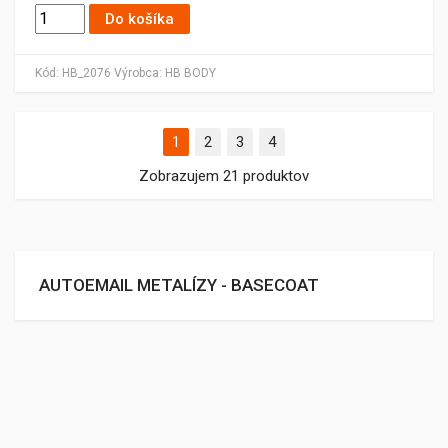
Do košíka
Kód:
HB_2076
Výrobca:
HB BODY
1
2
3
4
Zobrazujem 21 produktov
AUTOEMAIL METALÍZY - BASECOAT