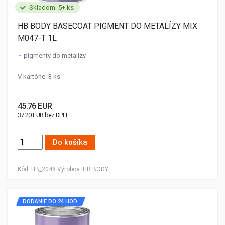
Skladom: 5+ ks
HB BODY BASECOAT PIGMENT DO METALÍZY MIX
M047-T 1L
pigmenty do metalízy
V kartóne: 3 ks
45.76 EUR
37.20 EUR bez DPH
Do košíka
Kód:
HB_2048
Výrobca:
HB BODY
DODANIE DO 24 HOD.