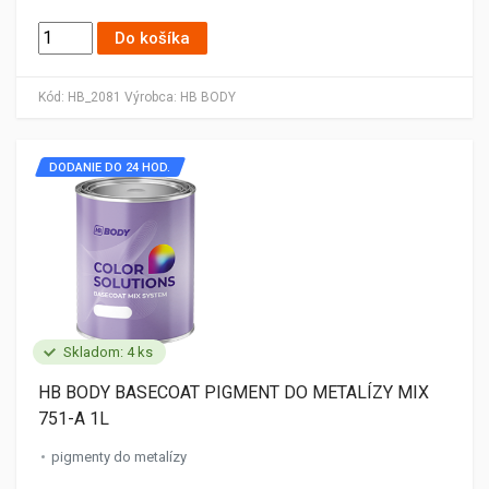
Do košíka
Kód:
HB_2081
Výrobca:
HB BODY
DODANIE DO 24 HOD.
Skladom: 4 ks
HB BODY BASECOAT PIGMENT DO METALÍZY MIX
751-A 1L
pigmenty do metalízy