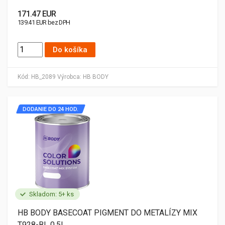
171.47 EUR
139.41 EUR bez DPH
Do košíka
Kód:
HB_2089
Výrobca:
HB BODY
DODANIE DO 24 HOD.
Skladom: 5+ ks
HB BODY BASECOAT PIGMENT DO METALÍZY MIX
T928-BL 0,5L