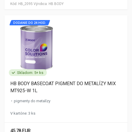
Kód:
HB_2095
Výrobca:
HB BODY
DODANIE DO 24 HOD.
Skladom: 5+ ks
HB BODY BASECOAT PIGMENT DO METALÍZY MIX
MT925-W 1L
pigmenty do metalízy
V kartóne: 3 ks
45.78 EUR