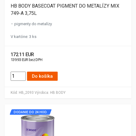
HB BODY BASECOAT PIGMENT DO METALÍZY MIX
749-A 3,75L
pigmenty do metalízy
V kartóne: 3 ks
172.11 EUR
139.93 EUR bez DPH
Do košíka
Kód:
HB_2093
Výrobca:
HB BODY
DODANIE DO 24 HOD.