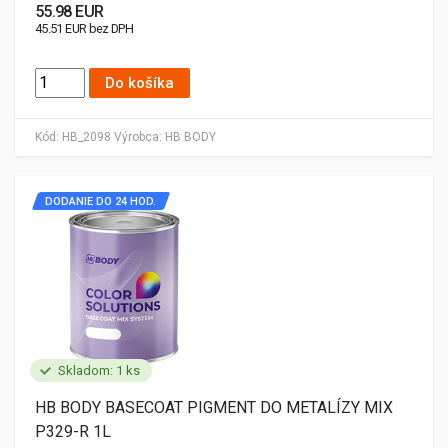
55.98 EUR
45.51 EUR bez DPH
Do košíka
Kód:
HB_2098
Výrobca:
HB BODY
DODANIE DO 24 HOD.
Skladom: 1 ks
HB BODY BASECOAT PIGMENT DO METALÍZY MIX
P329-R 1L