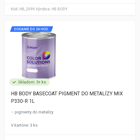
Kód:
HB_2099
Výrobca:
HB BODY
DODANIE DO 24 HOD.
Skladom: 5+ ks
HB BODY BASECOAT PIGMENT DO METALÍZY MIX
P330-R 1L
pigmenty do metalízy
V kartóne: 3 ks