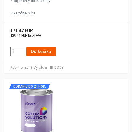
pigmenty do metalízy
V kartóne: 3 ks
171.47 EUR
139.41 EUR bez DPH
Do košíka
Kód:
HB_2049
Výrobca:
HB BODY
DODANIE DO 24 HOD.