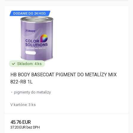
DODANIE DO 24 HOD.
Skladom: 4 ks
HB BODY BASECOAT PIGMENT DO METALÍZY MIX
822-RB 1L
pigmenty do metalízy
V kartóne: 3 ks
45.76 EUR
37.20 EUR bez DPH