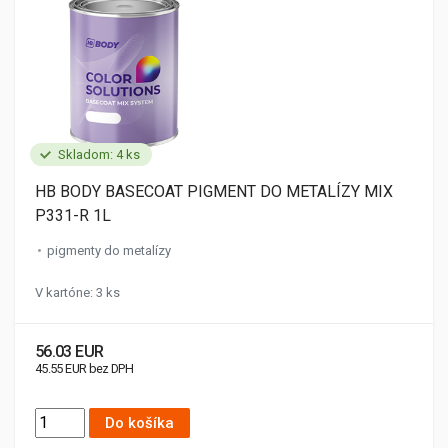
Skladom: 4 ks
HB BODY BASECOAT PIGMENT DO METALÍZY MIX
P331-R 1L
pigmenty do metalízy
V kartóne: 3 ks
56.03 EUR
45.55 EUR bez DPH
Do košíka