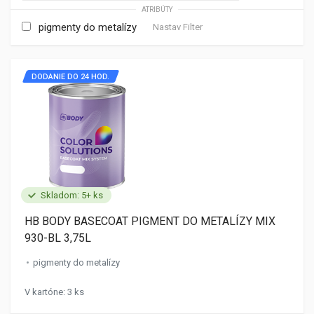
ATRIBÚTY
pigmenty do metalízy
Nastav Filter
DODANIE DO 24 HOD.
Skladom: 5+ ks
HB BODY BASECOAT PIGMENT DO METALÍZY MIX
930-BL 3,75L
pigmenty do metalízy
V kartóne: 3 ks