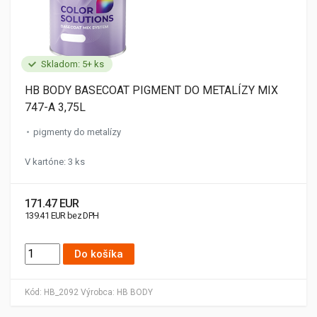
Skladom: 5+ ks
HB BODY BASECOAT PIGMENT DO METALÍZY MIX
747-A 3,75L
pigmenty do metalízy
V kartóne: 3 ks
171.47 EUR
139.41 EUR bez DPH
Do košíka
Kód:
HB_2092
Výrobca:
HB BODY