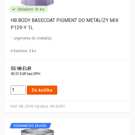
Skladom: 5+ ks
HB BODY BASECOAT PIGMENT DO METALÍZY MIX
P129-Y 1L
pigmenty do metalízy
V kartóne: 3 ks
55.98 EUR
45.51 EUR bez DPH
Do košíka
Kód:
HB_2096
Výrobca:
HB BODY
DODANIE DO 24 HOD.