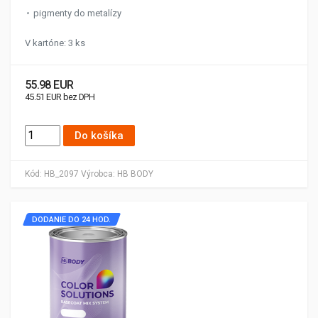
pigmenty do metalízy
V kartóne: 3 ks
55.98 EUR
45.51 EUR bez DPH
Do košíka
Kód:
HB_2097
Výrobca:
HB BODY
DODANIE DO 24 HOD.