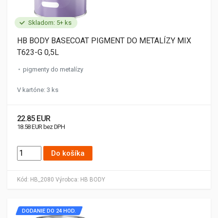
Skladom: 5+ ks
HB BODY BASECOAT PIGMENT DO METALÍZY MIX
T623-G 0,5L
pigmenty do metalízy
V kartóne: 3 ks
22.85 EUR
18.58 EUR bez DPH
Do košíka
Kód:
HB_2080
Výrobca:
HB BODY
DODANIE DO 24 HOD.