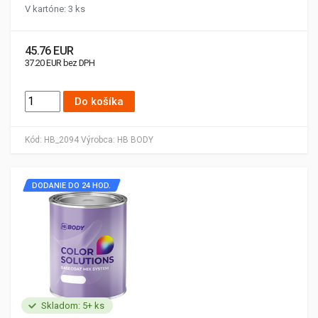
V kartóne: 3 ks
45.76 EUR
37.20 EUR bez DPH
Do košíka
Kód:
HB_2094
Výrobca:
HB BODY
DODANIE DO 24 HOD.
Skladom: 5+ ks