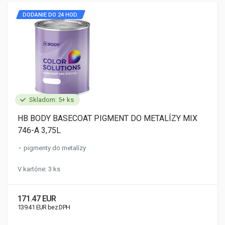
DODANIE DO 24 HOD.
Skladom: 5+ ks
HB BODY BASECOAT PIGMENT DO METALÍZY MIX
746-A 3,75L
pigmenty do metalízy
V kartóne: 3 ks
171.47 EUR
139.41 EUR bez DPH