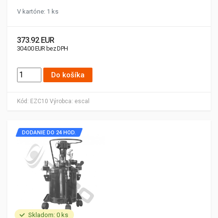
V kartóne: 1 ks
373.92 EUR
304.00 EUR bez DPH
Do košíka
Kód:
EZC10
Výrobca:
escal
DODANIE DO 24 HOD.
Skladom: 0 ks