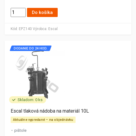
Do košíka
Kód:
EPZ140
Výrobca:
Escal
DODANIE DO 24 HOD.
Skladom: 0 ks
Escal tlaková nádoba na materiál 10L
Aktuálne vypredané – na objednávku
pištole