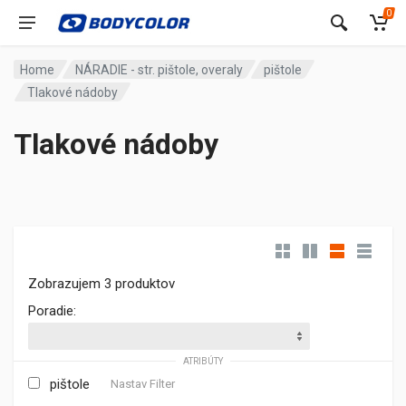
0
Home
NÁRADIE - str. pištole, overaly
pištole
Tlakové nádoby
Tlakové nádoby
Zobrazujem 3 produktov
Poradie:
ATRIBÚTY
pištole
Nastav Filter