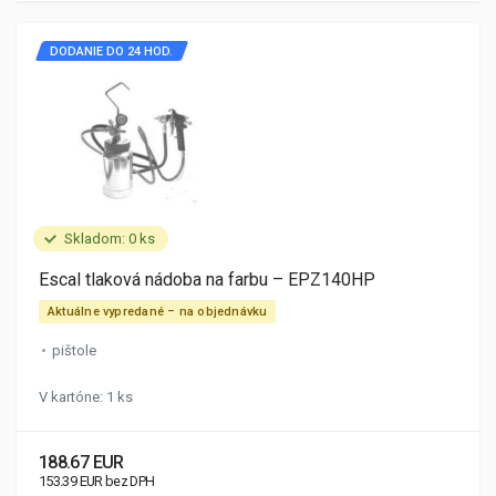
DODANIE DO 24 HOD.
Skladom: 0 ks
Escal tlaková nádoba na farbu – EPZ140HP
Aktuálne vypredané – na objednávku
pištole
V kartóne: 1 ks
188.67 EUR
153.39 EUR bez DPH