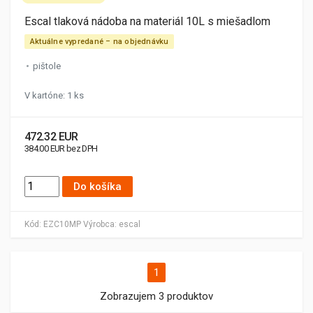
Escal tlaková nádoba na materiál 10L s miešadlom
Aktuálne vypredané – na objednávku
pištole
V kartóne: 1 ks
472.32 EUR
384.00 EUR bez DPH
Do košíka
Kód:
EZC10MP
Výrobca:
escal
1
Zobrazujem 3 produktov