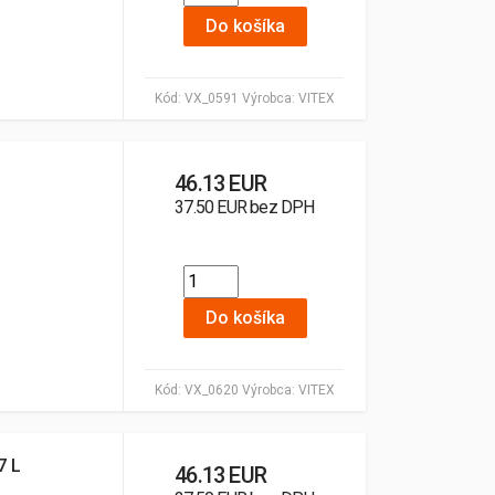
Do košíka
Kód:
VX_0591
Výrobca:
VITEX
46.13 EUR
37.50 EUR bez DPH
Do košíka
Kód:
VX_0620
Výrobca:
VITEX
7 L
46.13 EUR