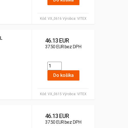
Kód:
VX_0616
Výrobca:
VITEX
 L
46.13 EUR
37.50 EUR bez DPH
Do košíka
Kód:
VX_0615
Výrobca:
VITEX
46.13 EUR
37.50 EUR bez DPH