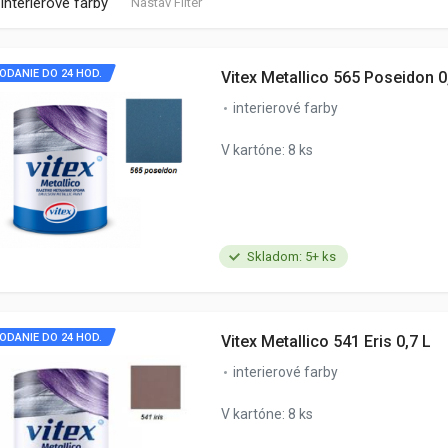
interierové farby
Nastav Filter
ODANIE DO 24 HOD.
Vitex Metallico 565 Poseidon 0
interierové farby
V kartóne: 8 ks
Skladom: 5+ ks
ODANIE DO 24 HOD.
Vitex Metallico 541 Eris 0,7 L
interierové farby
V kartóne: 8 ks