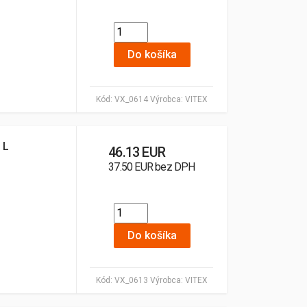
Do košíka
Kód:
VX_0614
Výrobca:
VITEX
 L
46.13 EUR
37.50 EUR bez DPH
Do košíka
Kód:
VX_0613
Výrobca:
VITEX