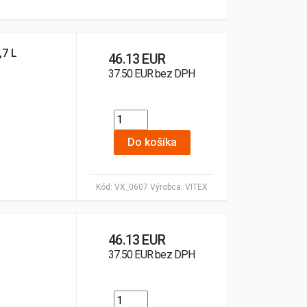
,7 L
46.13 EUR
37.50 EUR bez DPH
Do košíka
Kód:
VX_0607
Výrobca:
VITEX
46.13 EUR
37.50 EUR bez DPH