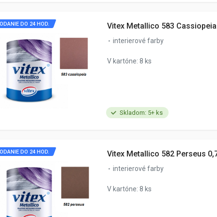
ODANIE DO 24 HOD.
Vitex Metallico 583 Cassiopeia
interierové farby
V kartóne: 8 ks
Skladom: 5+ ks
ODANIE DO 24 HOD.
Vitex Metallico 582 Perseus 0,
interierové farby
V kartóne: 8 ks