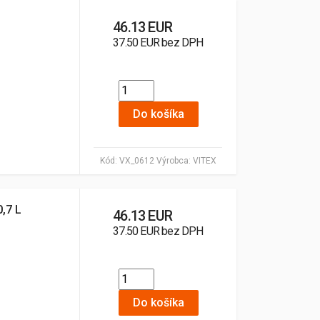
46.13 EUR
37.50 EUR bez DPH
Do košíka
Kód:
VX_0612
Výrobca:
VITEX
0,7 L
46.13 EUR
37.50 EUR bez DPH
Do košíka