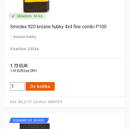
Skladom: 5+ ks
Smirdex 920 brúsne hubky 4x4 fine combi P100
brúsne hubky
V kartóne: 250 ks
1.73 EUR
1.41 EUR bez DPH
Do košíka
Kód:
SM_0157
Výrobca:
SMIRDEX
DODANIE DO 24 HOD.