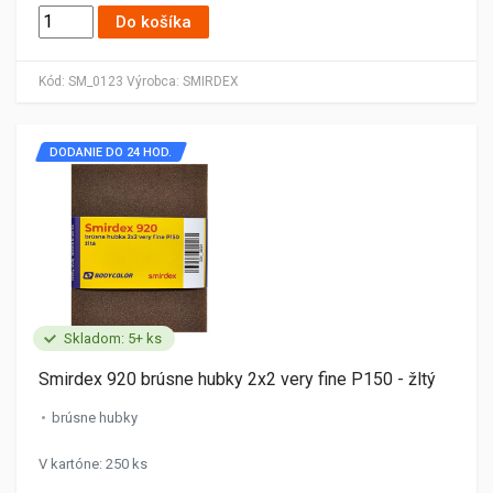
Do košíka
Kód:
SM_0123
Výrobca:
SMIRDEX
DODANIE DO 24 HOD.
Skladom: 5+ ks
Smirdex 920 brúsne hubky 2x2 very fine P150 - žltý
brúsne hubky
V kartóne: 250 ks