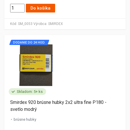
Do košíka
Kód:
SM_0053
Výrobca:
SMIRDEX
DODANIE DO 24 HOD.
Skladom: 5+ ks
Smirdex 920 brúsne hubky 2x2 ultra fine P180 -
svetlo modrý
brúsne hubky