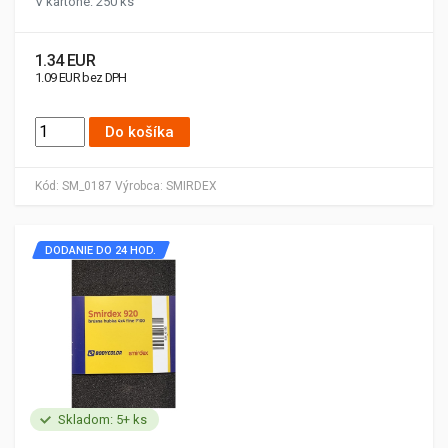
V kartóne: 250 ks
1.34 EUR
1.09 EUR bez DPH
Do košíka
Kód:
SM_0187
Výrobca:
SMIRDEX
DODANIE DO 24 HOD.
Skladom: 5+ ks