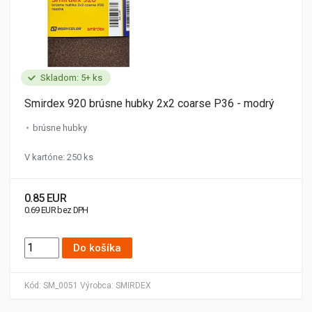
Skladom: 5+ ks
Smirdex 920 brúsne hubky 2x2 coarse P36 - modrý
brúsne hubky
V kartóne: 250 ks
0.85 EUR
0.69 EUR bez DPH
Do košíka
Kód:
SM_0051
Výrobca:
SMIRDEX