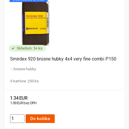
Skladom: 5+ ks
Smirdex 920 brúsne hubky 4x4 very fine combi P150
brúsne hubky
V kartóne: 250 ks
1.34 EUR
1.09 EUR bez DPH
Do košíka