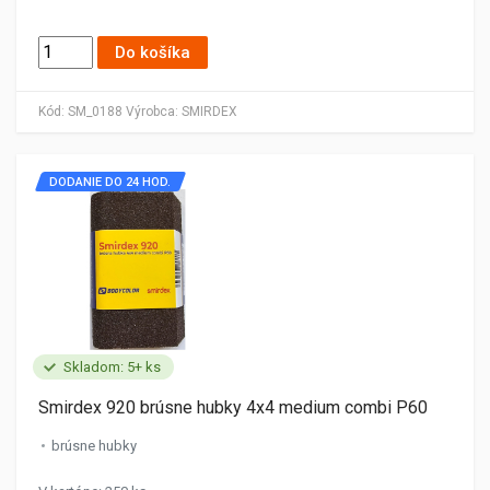
Do košíka
Kód:
SM_0188
Výrobca:
SMIRDEX
DODANIE DO 24 HOD.
Skladom: 5+ ks
Smirdex 920 brúsne hubky 4x4 medium combi P60
brúsne hubky