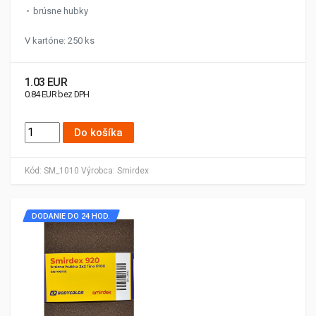
brúsne hubky
V kartóne: 250 ks
1.03 EUR
0.84 EUR bez DPH
Do košíka
Kód:
SM_1010
Výrobca:
Smirdex
DODANIE DO 24 HOD.