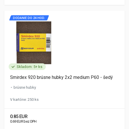
DODANIE DO 24 HOD.
Skladom: 5+ ks
Smirdex 920 brúsne hubky 2x2 medium P60 - šedý
brúsne hubky
V kartóne: 250 ks
0.85 EUR
0.69 EUR bez DPH