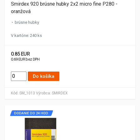
Smirdex 920 brúsne hubky 2x2 micro fine P280 -
oranžová
brúsne hubky
V kartóne: 240 ks
0.85 EUR
0.69 EUR bez DPH
Do košíka
Kód:
SM_1013
Výrobca:
SMIRDEX
DODANIE DO 24 HOD.