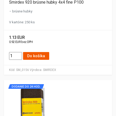
Smirdex 920 brúsne hubky 4x4 fine P100
brúsne hubky
V kartóne: 250 ks
1.13 EUR
0.92 EUR bez DPH
Do košíka
Kód:
SM_0156
Výrobca:
SMIRDEX
DODANIE DO 24 HOD.