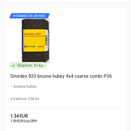
DODANIE DO 24 HOD.
Skladom: 5+ ks
Smirdex 920 brúsne hubky 4x4 coarse combi P36
brúsne hubky
V kartóne: 250 ks
1.34 EUR
1.09 EUR bez DPH