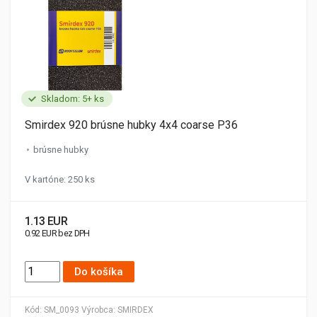
Skladom: 5+ ks
Smirdex 920 brúsne hubky 4x4 coarse P36
brúsne hubky
V kartóne: 250 ks
1.13 EUR
0.92 EUR bez DPH
Do košíka
Kód:
SM_0093
Výrobca:
SMIRDEX