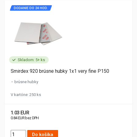
DODANIE DO 24 HOD.
Skladom: 5+ ks
Smirdex 920 brúsne hubky 1x1 very fine P150
brúsne hubky
V kartóne: 250 ks
1.03 EUR
0.84 EUR bez DPH
Do košíka