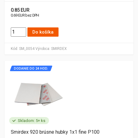
0.85 EUR
0.69 EUR bez DPH
Do košíka
Kód:
SM_0054
Výrobca:
SMIRDEX
DODANIE DO 24 HOD.
Skladom: 5+ ks
Smirdex 920 brúsne hubky 1x1 fine P100