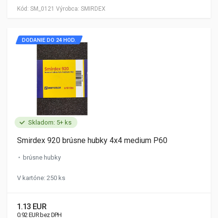
Kód:
SM_0121
Výrobca:
SMIRDEX
DODANIE DO 24 HOD.
Skladom: 5+ ks
Smirdex 920 brúsne hubky 4x4 medium P60
brúsne hubky
V kartóne: 250 ks
1.13 EUR
0.92 EUR bez DPH