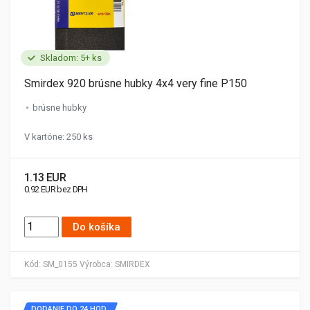
Skladom: 5+ ks
Smirdex 920 brúsne hubky 4x4 very fine P150
brúsne hubky
V kartóne: 250 ks
1.13 EUR
0.92 EUR bez DPH
Do košíka
Kód:
SM_0155
Výrobca:
SMIRDEX
DODANIE DO 24 HOD.