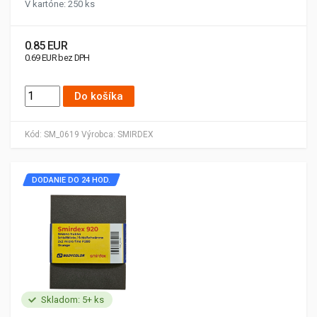
V kartóne: 250 ks
0.85 EUR
0.69 EUR bez DPH
Do košíka
Kód:
SM_0619
Výrobca:
SMIRDEX
DODANIE DO 24 HOD.
Skladom: 5+ ks