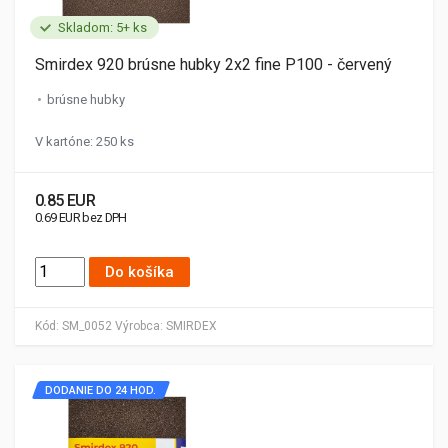
Skladom: 5+ ks
Smirdex 920 brúsne hubky 2x2 fine P100 - červený
brúsne hubky
V kartóne: 250 ks
0.85 EUR
0.69 EUR bez DPH
Do košíka
Kód:
SM_0052
Výrobca:
SMIRDEX
DODANIE DO 24 HOD.