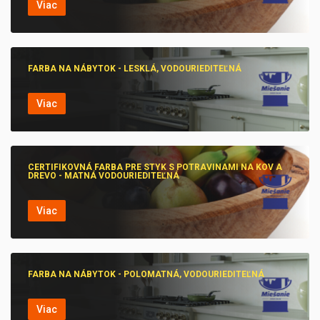
Viac
FARBA NA NÁBYTOK - LESKLÁ, VODOURIEDITEĽNÁ
Viac
CERTIFIKOVNÁ FARBA PRE STYK S POTRAVINAMI NA KOV A
DREVO - MATNÁ VODOURIEDITEĽNÁ
Viac
FARBA NA NÁBYTOK - POLOMATNÁ, VODOURIEDITEĽNÁ
Viac