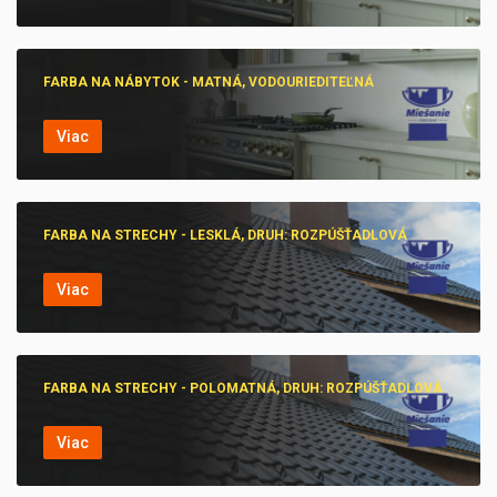
FARBA NA NÁBYTOK - MATNÁ, VODOURIEDITEĽNÁ
Viac
FARBA NA STRECHY - LESKLÁ, DRUH: ROZPÚŠŤADLOVÁ
Viac
FARBA NA STRECHY - POLOMATNÁ, DRUH: ROZPÚŠŤADLOVÁ
Viac