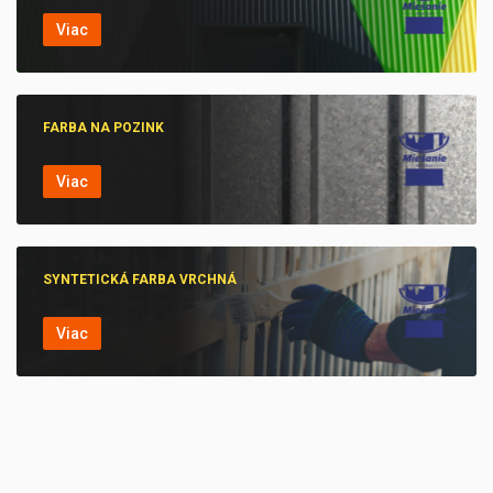
Viac
FARBA NA POZINK
Viac
SYNTETICKÁ FARBA VRCHNÁ
Viac