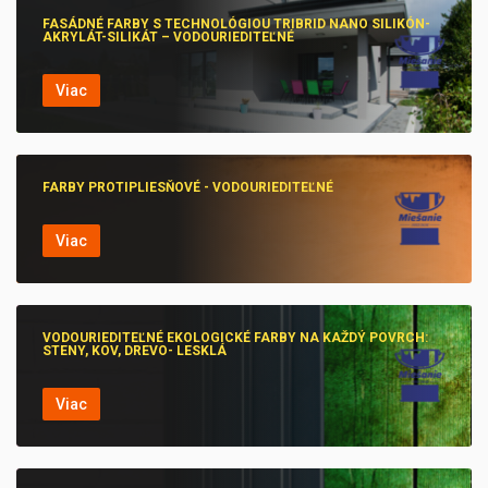
FASÁDNÉ FARBY S TECHNOLÓGIOU TRIBRID NANO SILIKÓN-
AKRYLÁT-SILIKÁT – VODOURIEDITEĽNÉ
Viac
FARBY PROTIPLIESŇOVÉ - VODOURIEDITEĽNÉ
Viac
VODOURIEDITEĽNÉ EKOLOGICKÉ FARBY NA KAŽDÝ POVRCH:
STENY, KOV, DREVO- LESKLÁ
Viac