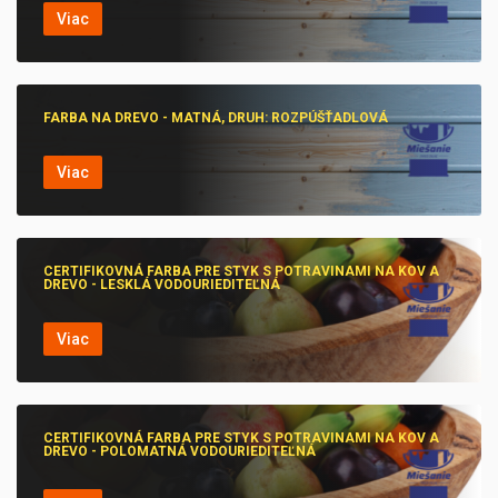
Viac
FARBA NA DREVO - MATNÁ, DRUH: ROZPÚŠŤADLOVÁ
Viac
CERTIFIKOVNÁ FARBA PRE STYK S POTRAVINAMI NA KOV A
DREVO - LESKLÁ VODOURIEDITEĽNÁ
Viac
CERTIFIKOVNÁ FARBA PRE STYK S POTRAVINAMI NA KOV A
DREVO - POLOMATNÁ VODOURIEDITEĽNÁ