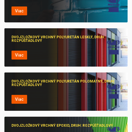
Viac
DVOJZLOŽKOVÝ VRCHNÝ POLYURETÁN LESKLÝ, DRUH:
ROZPÚŠŤADLOVÝ
Viac
DVOJZLOŽKOVÝ VRCHNÝ POLYURETÁN POLOMATNÝ, DRUH:
ROZPÚŠŤADLOVÝ
Viac
DVOJZLOŽKOVÝ VRCHNÝ EPOXID, DRUH: ROZPÚŠŤADLOVÝ