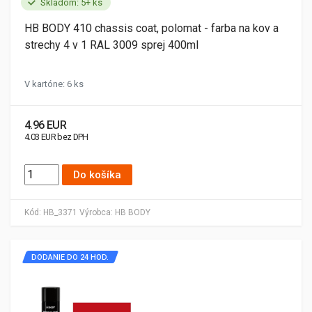
Skladom: 5+ ks
HB BODY 410 chassis coat, polomat - farba na kov a
strechy 4 v 1 RAL 3009 sprej 400ml
V kartóne: 6 ks
4.96 EUR
4.03 EUR bez DPH
Do košíka
Kód:
HB_3371
Výrobca:
HB BODY
DODANIE DO 24 HOD.