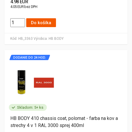
4.98 EUR
4.05 EUR bez DPH
Do košíka
Kód:
HB_3363
Výrobca:
HB BODY
DODANIE DO 24 HOD.
Skladom: 5+ ks
HB BODY 410 chassis coat, polomat - farba na kov a
strechy 4 v 1 RAL 3000 sprej 400ml