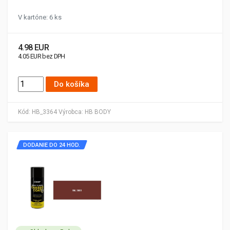
V kartóne: 6 ks
4.98 EUR
4.05 EUR bez DPH
Do košíka
Kód:
HB_3364
Výrobca:
HB BODY
DODANIE DO 24 HOD.