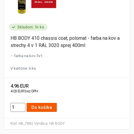
Skladom: 5+ ks
HB BODY 410 chassis coat, polomat - farba na kov a
strechy 4 v 1 RAL 3020 sprej 400ml
farba na kov 3v1
V kartóne: 6 ks
4.96 EUR
4.03 EUR bez DPH
Do košíka
Kód:
HB_7882
Výrobca:
HB BODY