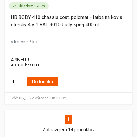
Skladom: 5+ ks
HB BODY 410 chassis coat, polomat - farba na kov a
strechy 4 v 1 RAL 9010 biely sprej 400ml
V kartóne: 6 ks
4.98 EUR
4.05 EUR bez DPH
Do košíka
Kód:
HB_3372
Výrobca:
HB BODY
1
Zobrazujem 14 produktov