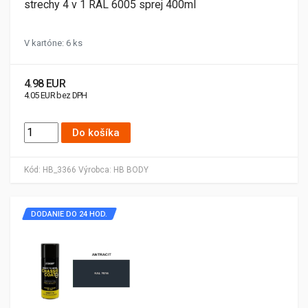
strechy 4 v 1 RAL 6005 sprej 400ml
V kartóne: 6 ks
4.98 EUR
4.05 EUR bez DPH
Do košíka
Kód:
HB_3366
Výrobca:
HB BODY
DODANIE DO 24 HOD.