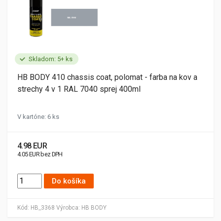
Skladom: 5+ ks
HB BODY 410 chassis coat, polomat - farba na kov a
strechy 4 v 1 RAL 7040 sprej 400ml
V kartóne: 6 ks
4.98 EUR
4.05 EUR bez DPH
Do košíka
Kód:
HB_3368
Výrobca:
HB BODY