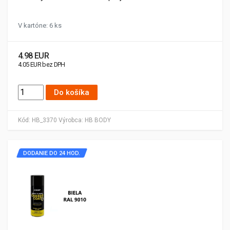
V kartóne: 6 ks
4.98 EUR
4.05 EUR bez DPH
Do košíka
Kód:
HB_3370
Výrobca:
HB BODY
DODANIE DO 24 HOD.