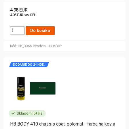
4.98 EUR
4.05 EUR bez DPH
Do košíka
Kód:
HB_3365
Výrobca:
HB BODY
DODANIE DO 24 HOD.
Skladom: 5+ ks
HB BODY 410 chassis coat, polomat - farba na kov a