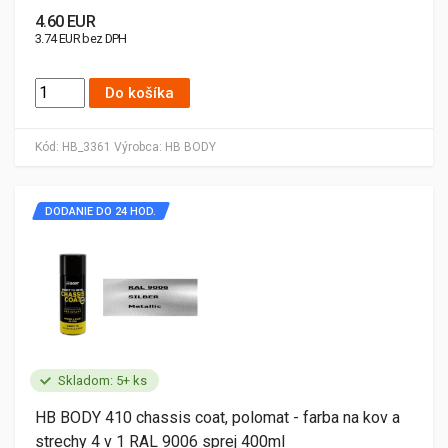
4.60 EUR
3.74 EUR bez DPH
Do košíka
Kód:
HB_3361
Výrobca:
HB BODY
DODANIE DO 24 HOD.
Skladom: 5+ ks
HB BODY 410 chassis coat, polomat - farba na kov a
strechy 4 v 1 RAL 9006 sprej 400ml