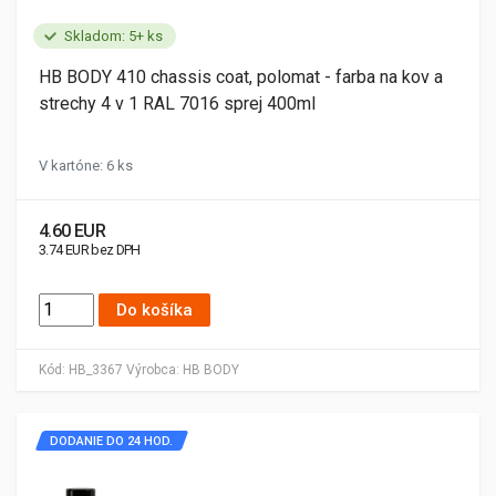
Skladom: 5+ ks
HB BODY 410 chassis coat, polomat - farba na kov a
strechy 4 v 1 RAL 7016 sprej 400ml
V kartóne: 6 ks
4.60 EUR
3.74 EUR bez DPH
Do košíka
Kód:
HB_3367
Výrobca:
HB BODY
DODANIE DO 24 HOD.