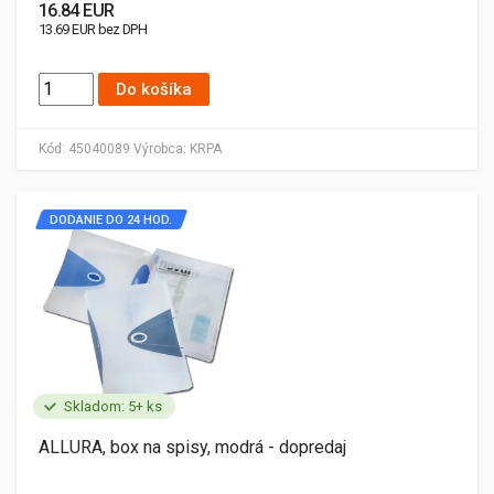
16.84 EUR
13.69 EUR bez DPH
Do košíka
Kód:
45040089
Výrobca:
KRPA
DODANIE DO 24 HOD.
Skladom: 5+ ks
ALLURA, box na spisy, modrá - dopredaj