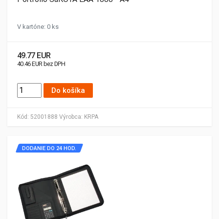
V kartóne: 0 ks
49.77 EUR
40.46 EUR bez DPH
Do košíka
Kód:
52001888
Výrobca:
KRPA
DODANIE DO 24 HOD.