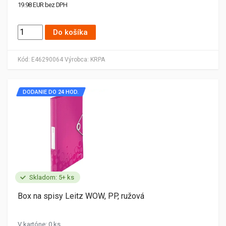
19.98 EUR bez DPH
Do košíka
Kód:
E46290064
Výrobca:
KRPA
DODANIE DO 24 HOD.
Skladom: 5+ ks
Box na spisy Leitz WOW, PP, ružová
V kartóne: 0 ks