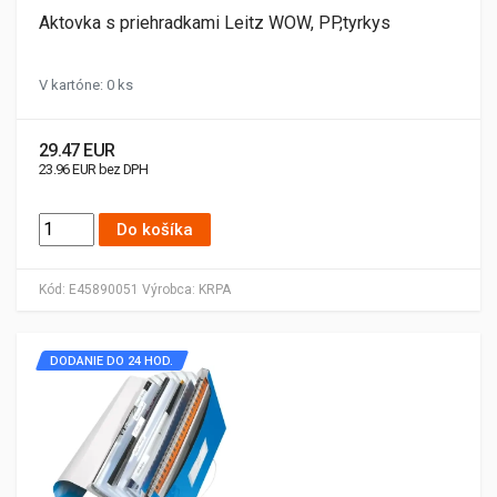
Aktovka s priehradkami Leitz WOW, PP,tyrkys
V kartóne: 0 ks
29.47 EUR
23.96 EUR bez DPH
Do košíka
Kód:
E45890051
Výrobca:
KRPA
DODANIE DO 24 HOD.