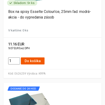
Skladom: 5+ ks
Box na spisy Esselte ColourIce, 25mm ľad. modrá-
akcia - do vypredania zásob
V kartóne: 0 ks
11.16 EUR
9.07 EUR bez DPH
Do košíka
Kód:
E626259
Výrobca:
KRPA
DODANIE DO 24 HOD.