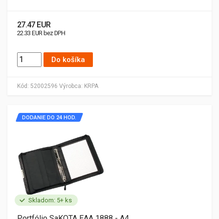
27.47 EUR
22.33 EUR bez DPH
Do košíka
Kód:
52002596
Výrobca:
KRPA
DODANIE DO 24 HOD.
Skladom: 5+ ks
Portfólio SaKOTA EAA 1888 - A4