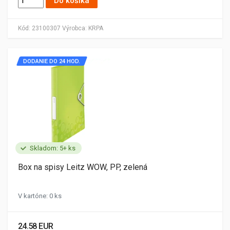
Do košíka
Kód:
23100307
Výrobca:
KRPA
DODANIE DO 24 HOD.
Skladom: 5+ ks
Box na spisy Leitz WOW, PP, zelená
V kartóne: 0 ks
24.58 EUR