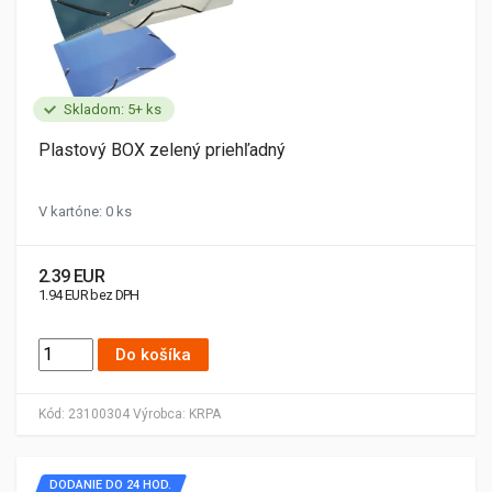
Skladom: 5+ ks
Plastový BOX zelený priehľadný
V kartóne: 0 ks
2.39 EUR
1.94 EUR bez DPH
Do košíka
Kód:
23100304
Výrobca:
KRPA
DODANIE DO 24 HOD.