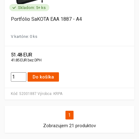
Skladom: 5+ ks
Portfólio SaKOTA EAA 1887 - A4
V kartóne: 0 ks
51.48 EUR
41.85 EUR bez DPH
Do košíka
Kód:
52001887
Výrobca:
KRPA
1
Zobrazujem 21 produktov