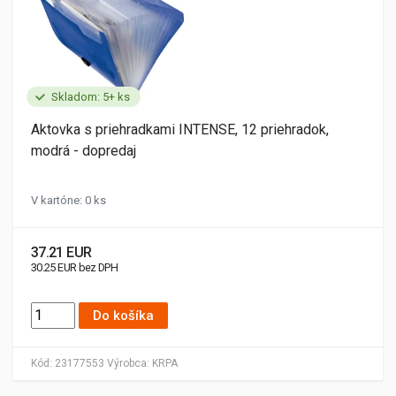
Skladom: 5+ ks
Aktovka s priehradkami INTENSE, 12 priehradok,
modrá - dopredaj
V kartóne: 0 ks
37.21 EUR
30.25 EUR bez DPH
Do košíka
Kód:
23177553
Výrobca:
KRPA