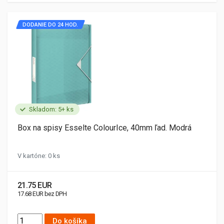
DODANIE DO 24 HOD.
Skladom: 5+ ks
Box na spisy Esselte ColourIce, 40mm ľad. Modrá
V kartóne: 0 ks
21.75 EUR
17.68 EUR bez DPH
Do košíka