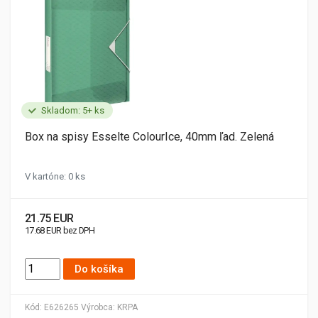
Skladom: 5+ ks
Box na spisy Esselte ColourIce, 40mm ľad. Zelená
V kartóne: 0 ks
21.75 EUR
17.68 EUR bez DPH
Do košíka
Kód:
E626265
Výrobca:
KRPA