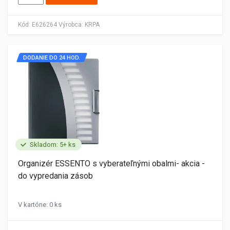
Kód:
E626264
Výrobca:
KRPA
DODANIE DO 24 HOD.
Skladom: 5+ ks
Organizér ESSENTO s vyberateľnými obalmi- akcia -
do vypredania zásob
V kartóne: 0 ks