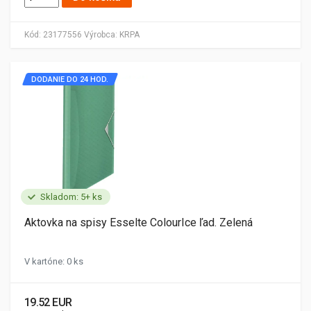
Kód:
23177556
Výrobca:
KRPA
DODANIE DO 24 HOD.
Skladom: 5+ ks
Aktovka na spisy Esselte ColourIce ľad. Zelená
V kartóne: 0 ks
19.52 EUR