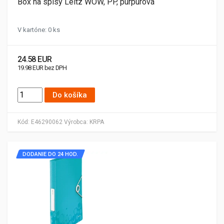
Box na spisy Leitz WOW, PP, purpurová
V kartóne: 0 ks
24.58 EUR
19.98 EUR bez DPH
Do košíka
Kód:
E46290062
Výrobca:
KRPA
DODANIE DO 24 HOD.