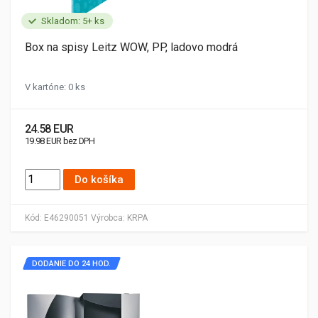
Skladom: 5+ ks
Box na spisy Leitz WOW, PP, ladovo modrá
V kartóne: 0 ks
24.58 EUR
19.98 EUR bez DPH
Do košíka
Kód:
E46290051
Výrobca:
KRPA
DODANIE DO 24 HOD.