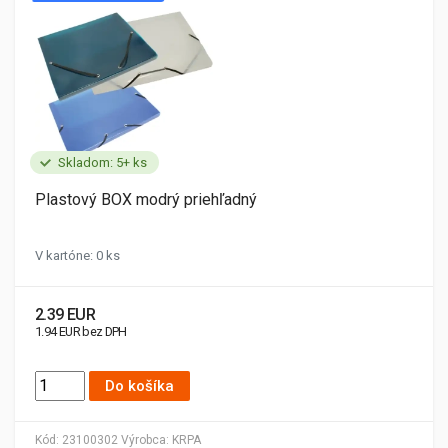
Skladom: 5+ ks
Plastový BOX modrý priehľadný
V kartóne: 0 ks
2.39 EUR
1.94 EUR bez DPH
Do košíka
Kód:
23100302
Výrobca:
KRPA