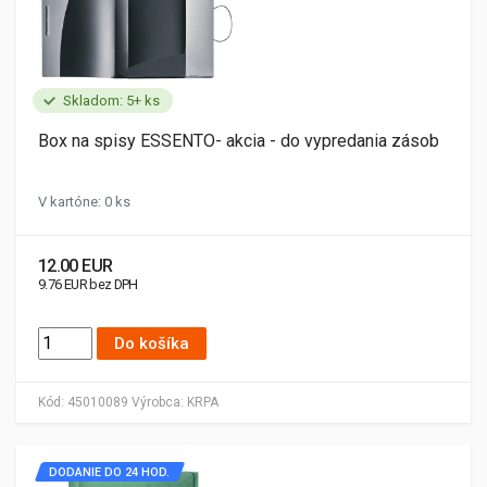
Skladom: 5+ ks
Box na spisy ESSENTO- akcia - do vypredania zásob
V kartóne: 0 ks
12.00 EUR
9.76 EUR bez DPH
Do košíka
Kód:
45010089
Výrobca:
KRPA
DODANIE DO 24 HOD.