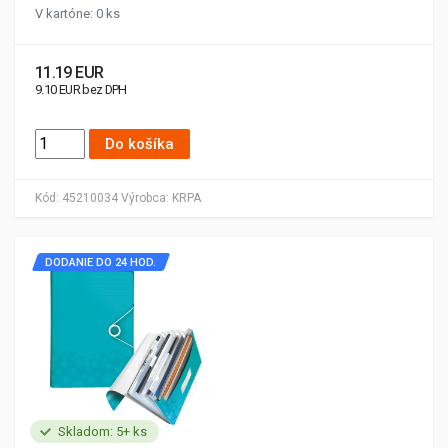
V kartóne: 0 ks
11.19 EUR
9.10 EUR bez DPH
Do košíka
Kód:
45210034
Výrobca:
KRPA
DODANIE DO 24 HOD.
Skladom: 5+ ks