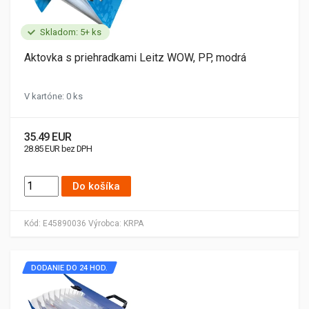
Skladom: 5+ ks
Aktovka s priehradkami Leitz WOW, PP, modrá
V kartóne: 0 ks
35.49 EUR
28.85 EUR bez DPH
Do košíka
Kód:
E45890036
Výrobca:
KRPA
DODANIE DO 24 HOD.