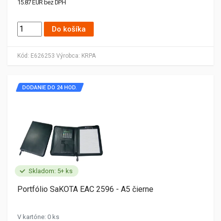
15.87 EUR bez DPH
Do košíka
Kód:
E626253
Výrobca:
KRPA
DODANIE DO 24 HOD.
Skladom: 5+ ks
Portfólio SaKOTA EAC 2596 - A5 čierne
V kartóne: 0 ks