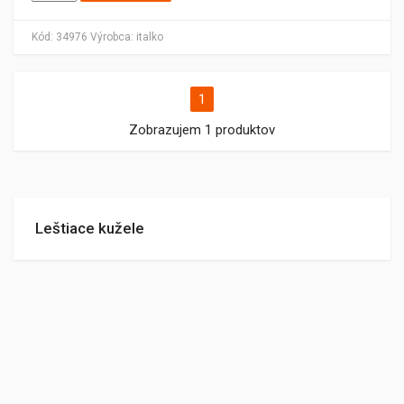
Kód:
34976
Výrobca:
italko
1
Zobrazujem 1 produktov
Leštiace kužele