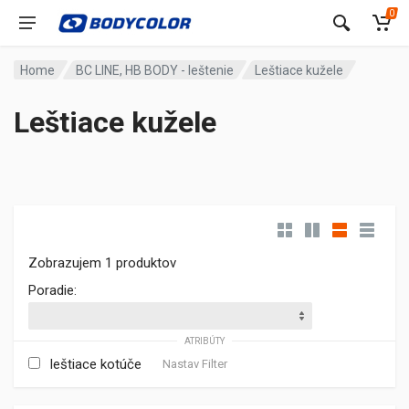
0
Home
BC LINE, HB BODY - leštenie
Leštiace kužele
Leštiace kužele
Zobrazujem 1 produktov
Poradie:
ATRIBÚTY
leštiace kotúče
Nastav Filter