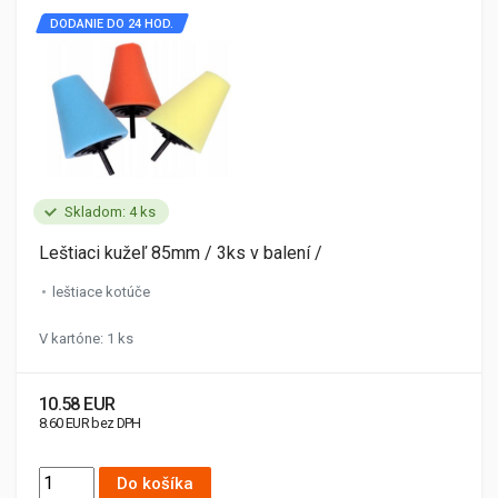
DODANIE DO 24 HOD.
Skladom: 4 ks
Leštiaci kužeľ 85mm / 3ks v balení /
leštiace kotúče
V kartóne: 1 ks
10.58 EUR
8.60 EUR bez DPH
Do košíka