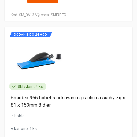
Kód:
SM_0613
Výrobca:
SMIRDEX
DODANIE DO 24 HOD.
Skladom: 4 ks
Smirdex 966 hobel s odsávaním prachu na suchý zips
81 x 153mm 8 dier
hoble
V kartóne: 1 ks