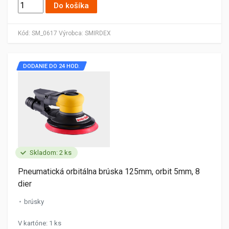
Do košíka
Kód:
SM_0617
Výrobca:
SMIRDEX
DODANIE DO 24 HOD.
Skladom: 2 ks
Pneumatická orbitálna brúska 125mm, orbit 5mm, 8
dier
brúsky
V kartóne: 1 ks