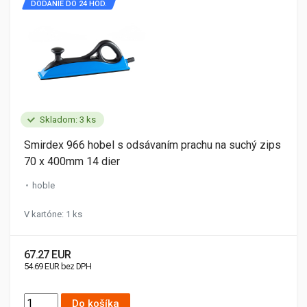
DODANIE DO 24 HOD.
Skladom: 3 ks
Smirdex 966 hobel s odsávaním prachu na suchý zips
70 x 400mm 14 dier
hoble
V kartóne: 1 ks
67.27 EUR
54.69 EUR bez DPH
Do košíka