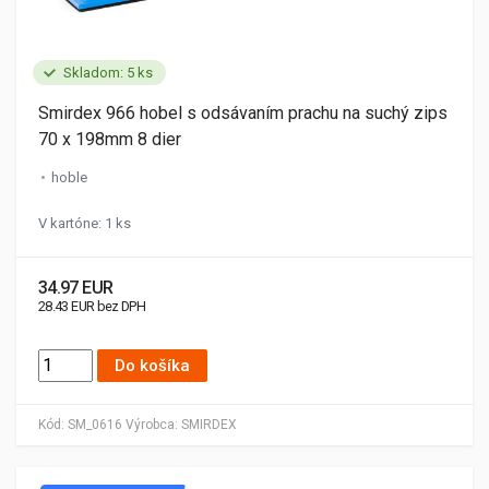
Skladom: 5 ks
Smirdex 966 hobel s odsávaním prachu na suchý zips
70 x 198mm 8 dier
hoble
V kartóne: 1 ks
34.97 EUR
28.43 EUR bez DPH
Do košíka
Kód:
SM_0616
Výrobca:
SMIRDEX