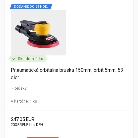
DODANIE DO 24 HOD.
Skladom: 1 ks
Pneumatická orbitálna brúska 150mm, orbit 5mm, 53
dier
brúsky
V kartóne: 1 ks
247.05 EUR
200.85 EUR bez DPH