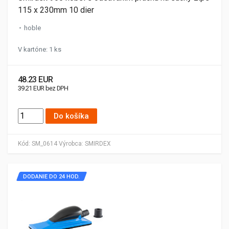
115 x 230mm 10 dier
hoble
V kartóne: 1 ks
48.23 EUR
39.21 EUR bez DPH
Do košíka
Kód:
SM_0614
Výrobca:
SMIRDEX
DODANIE DO 24 HOD.