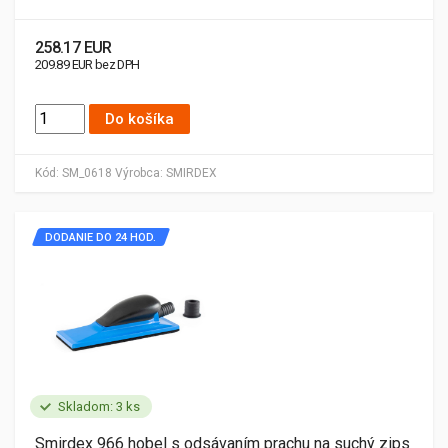
258.17 EUR
209.89 EUR bez DPH
Do košíka
Kód:
SM_0618
Výrobca:
SMIRDEX
DODANIE DO 24 HOD.
Skladom: 3 ks
Smirdex 966 hobel s odsávaním prachu na suchý zips