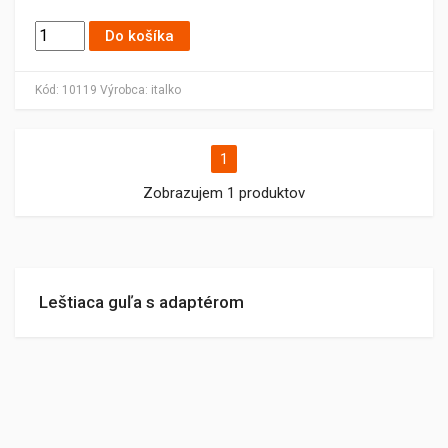
Do košíka
Kód:
10119
Výrobca:
italko
1
Zobrazujem 1 produktov
Leštiaca guľa s adaptérom