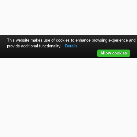
This website makes use of cookies to enhance browsing experience and
provide additional functionality.
Details
Allow cookies
Kontaktujte nás
SVET autolakov, náradia, stavebnej chémie a doplnkov.
TELEFÓN
+421 915 536 901
EMAIL