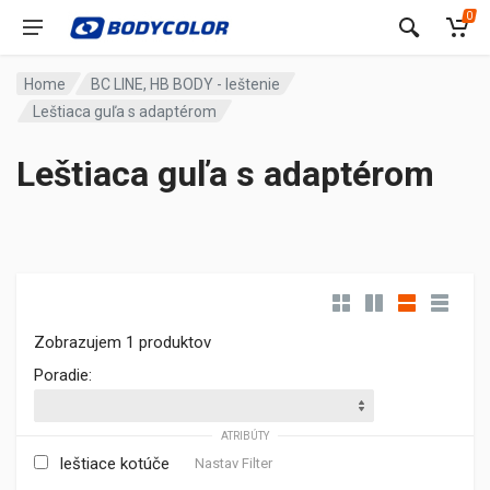
0
Home
BC LINE, HB BODY - leštenie
Leštiaca guľa s adaptérom
Leštiaca guľa s adaptérom
Zobrazujem 1 produktov
Poradie:
ATRIBÚTY
leštiace kotúče
Nastav Filter