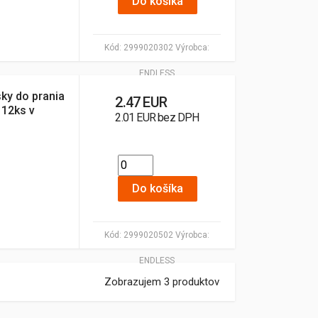
Do košíka
Kód:
2999020302
Výrobca:
ENDLESS
ky do prania
2.47 EUR
 12ks v
2.01 EUR bez DPH
Do košíka
Kód:
2999020502
Výrobca:
ENDLESS
Zobrazujem 3 produktov