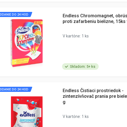
ODANIE DO 24 HOD
Endless Chromomagnet, obrús
proti zafarbeniu bielizne, 15ks 
V kartóne: 1 ks
Skladom: 5+ ks
ODANIE DO 24 HOD
Endless Čistiaci prostriedok -
zintenzívňovač prania pre biel
g
V kartóne: 1 ks