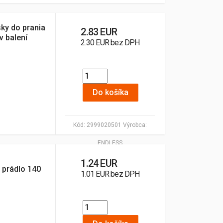
ky do prania
2.83 EUR
v balení
2.30 EUR bez DPH
Do košíka
Kód:
2999020501
Výrobca:
ENDLESS
1.24 EUR
e prádlo 140
1.01 EUR bez DPH