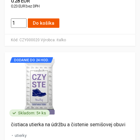
0.28 EUR
0.23 EUR bez DPH
Do košíka
Kód:
CZY000020
Výrobca:
italko
DODANIE DO 24 HOD.
Skladom: 5+ ks
čistiaca utierka na údržbu a čistenie semišovej obuvi
utierky