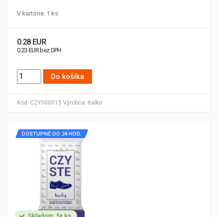
V kartóne: 1 ks
0.28 EUR
0.23 EUR bez DPH
Do košíka
Kód:
CZY000015
Výrobca:
italko
DOSTUPNÉ DO 24 HOD.
Skladom: 5+ ks