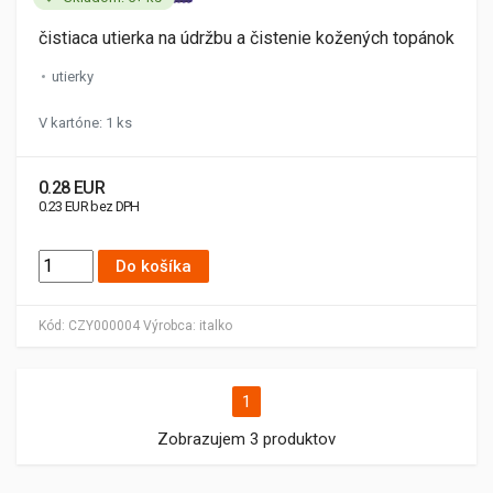
čistiaca utierka na údržbu a čistenie kožených topánok
utierky
V kartóne: 1 ks
0.28 EUR
0.23 EUR bez DPH
Do košíka
Kód:
CZY000004
Výrobca:
italko
1
Zobrazujem 3 produktov