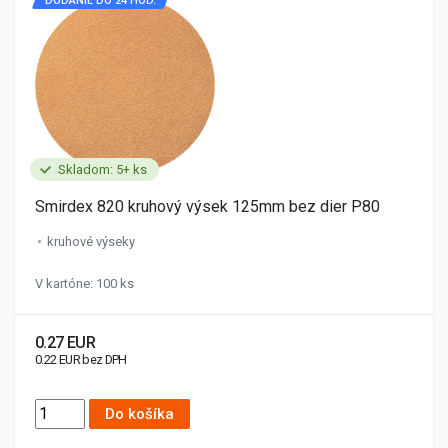
DODANIE DO 24 HOD.
Skladom: 5+ ks
Smirdex 820 kruhový výsek 125mm bez dier P80
kruhové výseky
V kartóne: 100 ks
0.27 EUR
0.22 EUR bez DPH
Do košíka