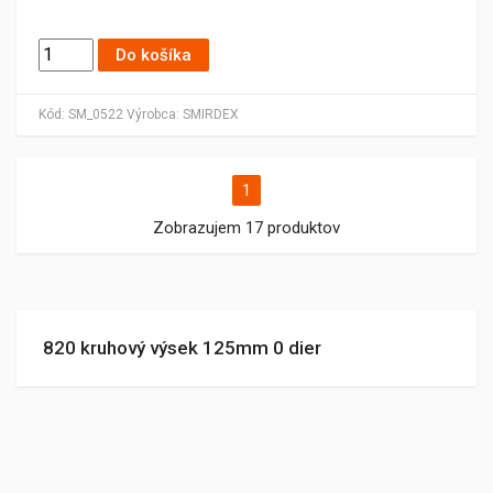
Do košíka
Kód:
SM_0522
Výrobca:
SMIRDEX
1
Zobrazujem 17 produktov
820 kruhový výsek 125mm 0 dier