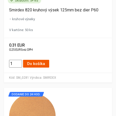
Skladom: 5+ ks
Smirdex 820 kruhový výsek 125mm bez dier P60
kruhové výseky
V kartóne: 50 ks
0.31 EUR
0.25 EUR bez DPH
Do košíka
Kód:
SM_0281
Výrobca:
SMIRDEX
DODANIE DO 24 HOD.