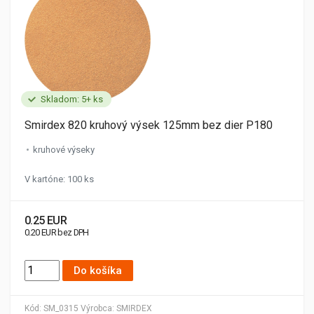
Skladom: 5+ ks
Smirdex 820 kruhový výsek 125mm bez dier P180
kruhové výseky
V kartóne: 100 ks
0.25 EUR
0.20 EUR bez DPH
Do košíka
Kód:
SM_0315
Výrobca:
SMIRDEX