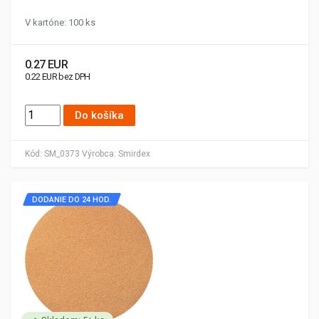
V kartóne: 100 ks
0.27 EUR
0.22 EUR bez DPH
Do košíka
Kód:
SM_0373
Výrobca:
Smirdex
DODANIE DO 24 HOD.