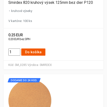
Smirdex 820 kruhový výsek 125mm bez dier P120
kruhové výseky
V kartóne: 100 ks
0.25 EUR
0.20 EUR bez DPH
Do košíka
Kód:
SM_0285
Výrobca:
SMIRDEX
DODANIE DO 24 HOD.