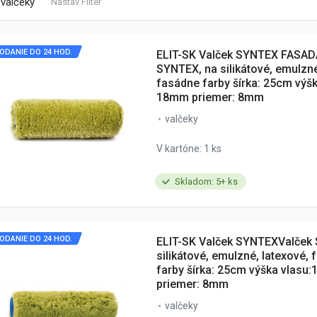
valčeky
Nastav Filter
ODANIE DO 24 HOD.
ELIT-SK Valček SYNTEX FASADA
SYNTEX, na silikátové, emulzné
fasádne farby šírka: 25cm výšk
18mm priemer: 8mm
valčeky
V kartóne: 1 ks
Skladom: 5+ ks
ODANIE DO 24 HOD.
ELIT-SK Valček SYNTEXValček
silikátové, emulzné, latexové,
farby šírka: 25cm výška vlasu
priemer: 8mm
valčeky