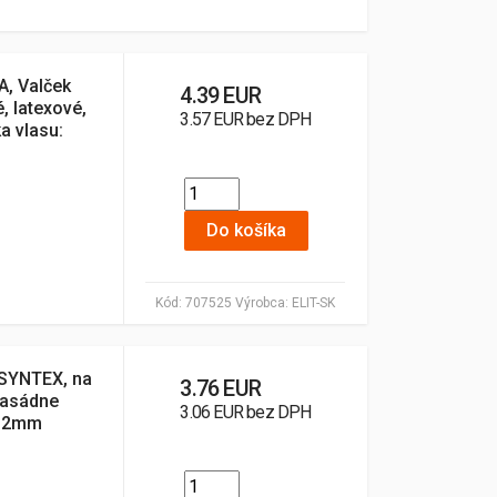
, Valček
4.39 EUR
, latexové,
3.57 EUR bez DPH
a vlasu:
Do košíka
Kód:
707525
Výrobca:
ELIT-SK
 SYNTEX, na
3.76 EUR
 fasádne
3.06 EUR bez DPH
:12mm