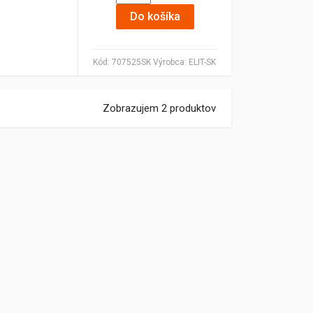
Do košíka
Kód:
707525SK
Výrobca:
ELIT-SK
Zobrazujem 2 produktov