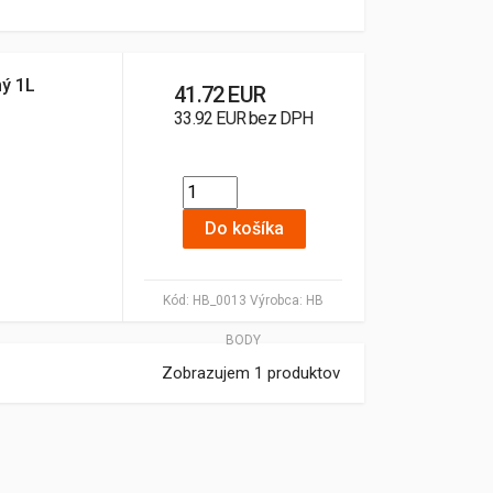
ný 1L
41.72 EUR
33.92 EUR bez DPH
Do košíka
Kód:
HB_0013
Výrobca:
HB
BODY
Zobrazujem 1 produktov