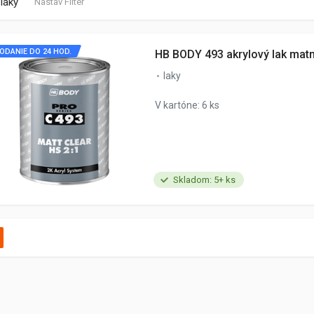
laky
Nastav Filter
ODANIE DO 24 HOD.
HB BODY 493 akrylový lak mat
laky
V kartóne: 6 ks
Skladom: 5+ ks