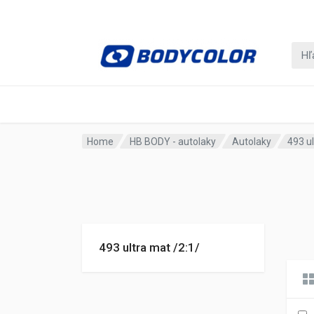
Home
HB BODY - autolaky
Autolaky
493 ul
493 ultra mat /2:1/