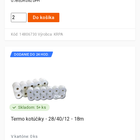
0.78 EUR bez DPH
Do košíka
Kód:
14806730
Výrobca:
KRPA
DODANIE DO 24 HOD.
Skladom: 5+ ks
Termo kotúčiky - 28/40/12 - 18m
V kartóne: 0 ks