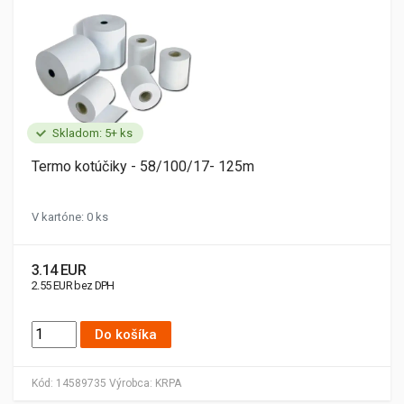
Skladom: 5+ ks
Termo kotúčiky - 58/100/17- 125m
V kartóne: 0 ks
3.14 EUR
2.55 EUR bez DPH
Do košíka
Kód:
14589735
Výrobca:
KRPA