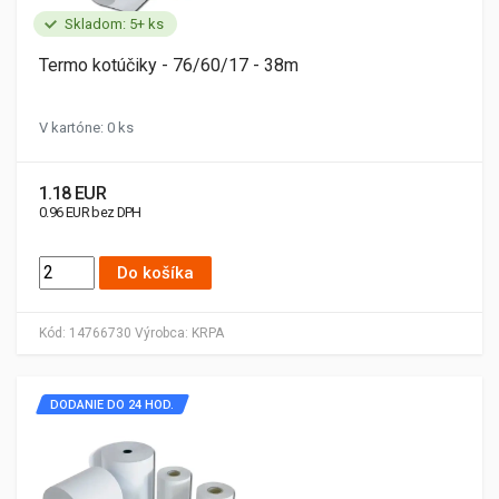
Skladom: 5+ ks
Termo kotúčiky - 76/60/17 - 38m
V kartóne: 0 ks
1.18 EUR
0.96 EUR bez DPH
Do košíka
Kód:
14766730
Výrobca:
KRPA
DODANIE DO 24 HOD.