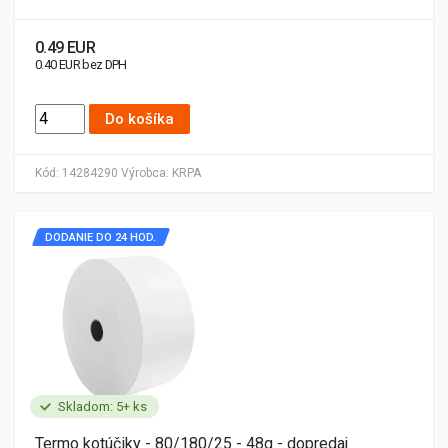
0.49 EUR
0.40 EUR bez DPH
Do košíka
Kód:
14284290
Výrobca:
KRPA
DODANIE DO 24 HOD.
Skladom: 5+ ks
Termo kotúčiky - 80/180/25 - 48g - dopredaj