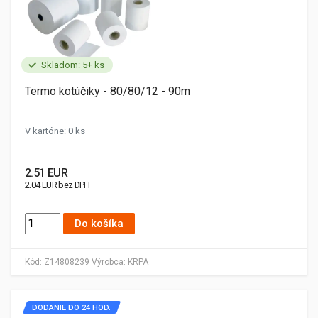
Skladom: 5+ ks
Termo kotúčiky - 80/80/12 - 90m
V kartóne: 0 ks
2.51 EUR
2.04 EUR bez DPH
Do košíka
Kód:
Z14808239
Výrobca:
KRPA
DODANIE DO 24 HOD.