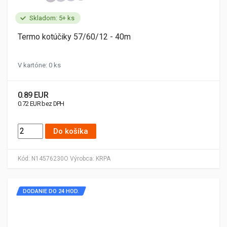
Skladom: 5+ ks
Termo kotúčiky 57/60/12 - 40m
V kartóne: 0 ks
0.89 EUR
0.72 EUR bez DPH
Do košíka
Kód:
N14576230O
Výrobca:
KRPA
DODANIE DO 24 HOD.