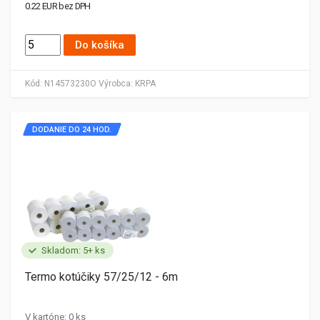
0.22 EUR bez DPH
Do košíka
Kód:
N14573230O
Výrobca:
KRPA
DODANIE DO 24 HOD.
Skladom: 5+ ks
Termo kotúčiky 57/25/12 - 6m
V kartóne: 0 ks