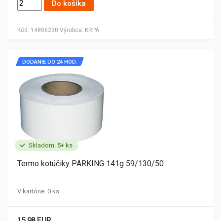
Do košíka
Kód:
14806230
Výrobca:
KRPA
DODANIE DO 24 HOD.
Skladom: 5+ ks
Termo kotúčiky PARKING 141g 59/130/50
V kartóne: 0 ks
15.98 EUR