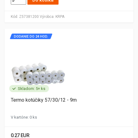
Do košíka
Kód:
Z57381200
Výrobca:
KRPA
DODANIE DO 24 HOD.
Skladom: 5+ ks
Termo kotúčiky 57/30/12 - 9m
V kartóne: 0 ks
0.27 EUR