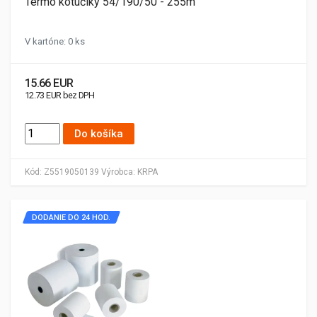
Termo kotúčiky 54/190/50 - 255m
V kartóne: 0 ks
15.66 EUR
12.73 EUR bez DPH
Do košíka
Kód:
Z5519050139
Výrobca:
KRPA
DODANIE DO 24 HOD.