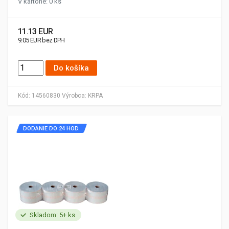
V kartóne: 0 ks
11.13 EUR
9.05 EUR bez DPH
Do košíka
Kód:
14560830
Výrobca:
KRPA
DODANIE DO 24 HOD.
Skladom: 5+ ks