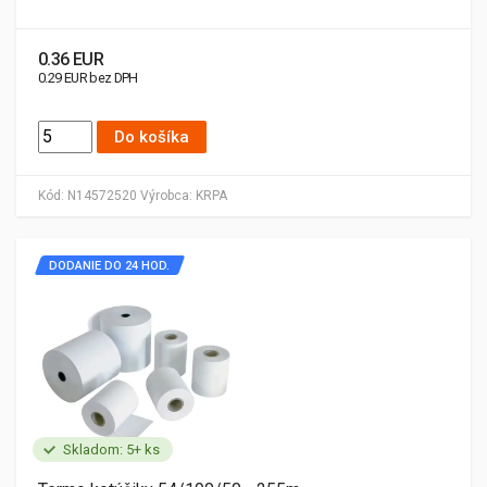
0.36 EUR
0.29 EUR bez DPH
Do košíka
Kód:
N14572520
Výrobca:
KRPA
DODANIE DO 24 HOD.
Skladom: 5+ ks