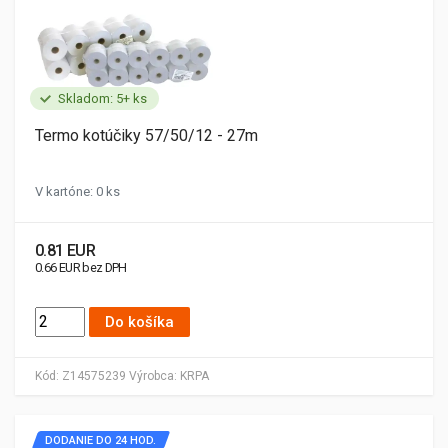
Skladom: 5+ ks
Termo kotúčiky 57/50/12 - 27m
V kartóne: 0 ks
0.81 EUR
0.66 EUR bez DPH
Do košíka
Kód:
Z14575239
Výrobca:
KRPA
DODANIE DO 24 HOD.