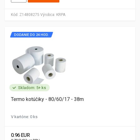
Kód:
Z14808275
Výrobca:
KRPA
DODANIE DO 24 HOD.
Skladom: 5+ ks
Termo kotúčiky - 80/60/17 - 38m
V kartóne: 0 ks
0.96 EUR