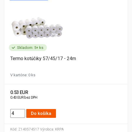
Skladom: 5+ ks
Termo kotúčiky 57/45/17 - 24m
V kartóne: 0 ks
0.53 EUR
0.43 EUR bez DPH
Do košíka
Kód:
Z140574517
Výrobca:
KRPA