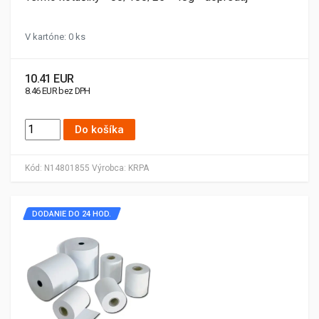
V kartóne: 0 ks
10.41 EUR
8.46 EUR bez DPH
Do košíka
Kód:
N14801855
Výrobca:
KRPA
DODANIE DO 24 HOD.