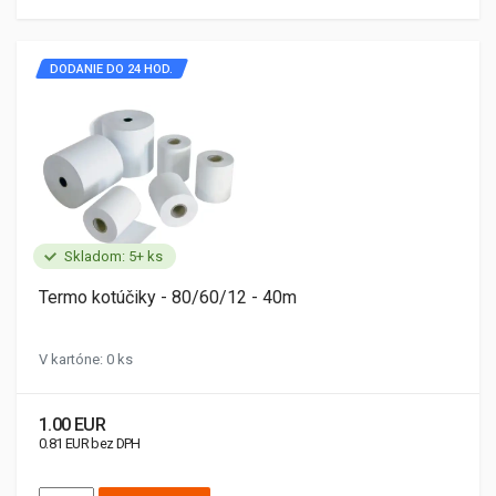
DODANIE DO 24 HOD.
Skladom: 5+ ks
Termo kotúčiky - 80/60/12 - 40m
V kartóne: 0 ks
1.00 EUR
0.81 EUR bez DPH