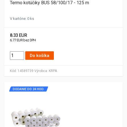
Termo kotúčiky BUS 58/100/17 - 125 m
V kartóne: 0 ks
8.33 EUR
6.77 EUR bez DPH
Do košíka
Kód:
14589739
Výrobca:
KRPA
DODANIE DO 24 HOD.