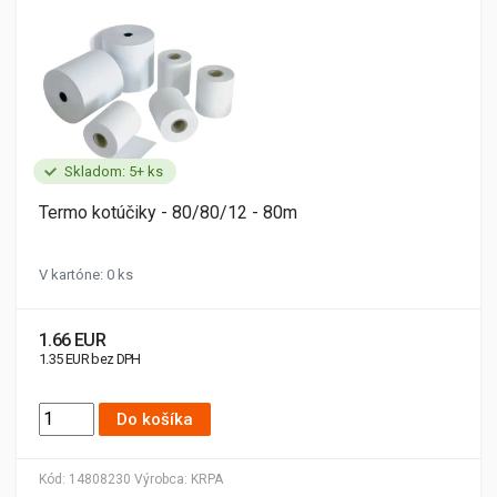
Skladom: 5+ ks
Termo kotúčiky - 80/80/12 - 80m
V kartóne: 0 ks
1.66 EUR
1.35 EUR bez DPH
Do košíka
Kód:
14808230
Výrobca:
KRPA