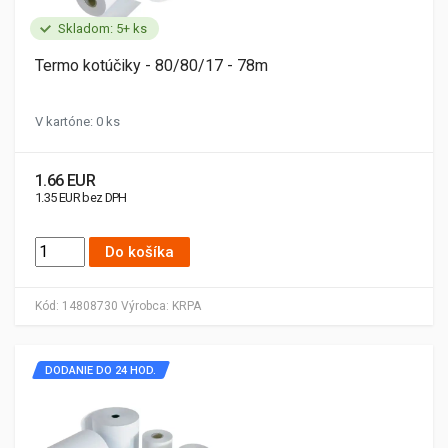
Skladom: 5+ ks
Termo kotúčiky - 80/80/17 - 78m
V kartóne: 0 ks
1.66 EUR
1.35 EUR bez DPH
Do košíka
Kód:
14808730
Výrobca:
KRPA
DODANIE DO 24 HOD.