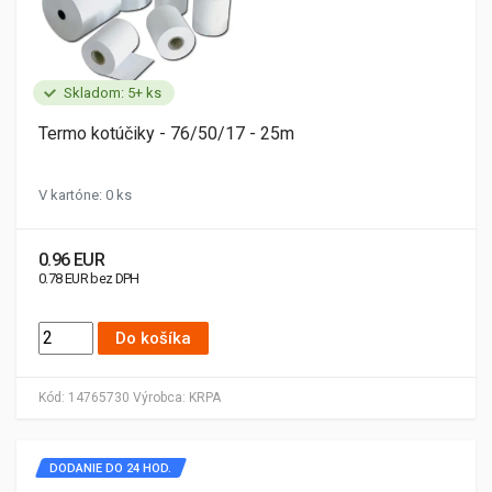
Skladom: 5+ ks
Termo kotúčiky - 76/50/17 - 25m
V kartóne: 0 ks
0.96 EUR
0.78 EUR bez DPH
Do košíka
Kód:
14765730
Výrobca:
KRPA
DODANIE DO 24 HOD.