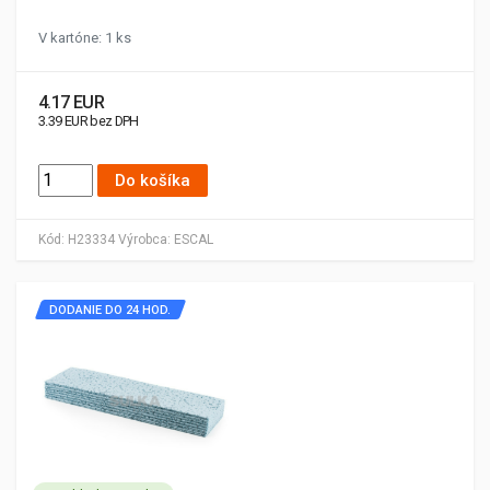
V kartóne: 1 ks
4.17 EUR
3.39 EUR bez DPH
Do košíka
Kód:
H23334
Výrobca:
ESCAL
DODANIE DO 24 HOD.