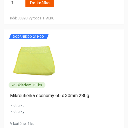
Do košíka
Kód:
30893
Výrobca:
ITALKO
DODANIE DO 24 HOD.
Skladom: 5+ ks
Mikroutierka economy 60 x 30mm 280g
utierka
utierky
V kartóne: 1 ks