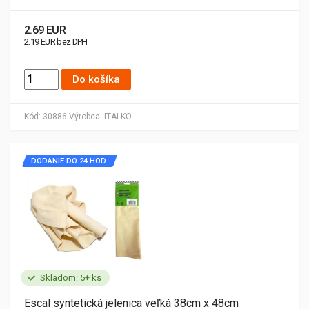
2.69 EUR
2.19 EUR bez DPH
Do košíka
Kód:
30886
Výrobca:
ITALKO
DODANIE DO 24 HOD.
Skladom: 5+ ks
Escal syntetická jelenica veľká 38cm x 48cm