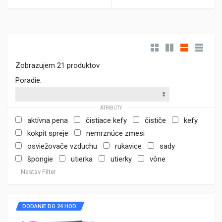
Zobrazujem 21 produktov
Poradie:
ATRIBÚTY
aktívna pena
čistiace kefy
čističe
kefy
kokpit spreje
nemrznúce zmesi
osviežovače vzduchu
rukavice
sady
špongie
utierka
utierky
vône
Nastav Filter
DODANIE DO 24 HOD.