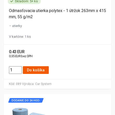
Skladom: 5+ ks
Odmasťovacia utierka polytex - 1 útržok 263mm x 415
mm, 55 g/m2
utierky
V kartóne: 1 ks
0.43 EUR
0.35 EUR bez DPH
Do košíka
Kód:
089
Výrobca:
Car System
DODANIE DO 24 HOD.