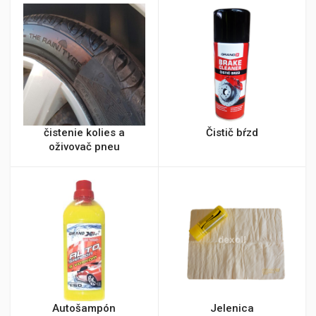
čistenie kolies a
Čistič bŕzd
oživovač pneu
Autošampón
Jelenica