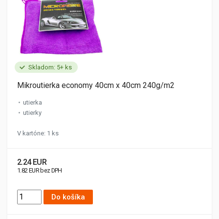
Skladom: 5+ ks
Mikroutierka economy 40cm x 40cm 240g/m2
utierka
utierky
V kartóne: 1 ks
2.24 EUR
1.82 EUR bez DPH
Do košíka