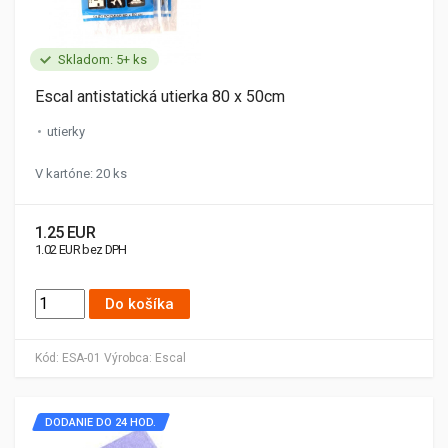
Skladom: 5+ ks
Escal antistatická utierka 80 x 50cm
utierky
V kartóne: 20 ks
1.25 EUR
1.02 EUR bez DPH
Do košíka
Kód:
ESA-01
Výrobca:
Escal
DODANIE DO 24 HOD.