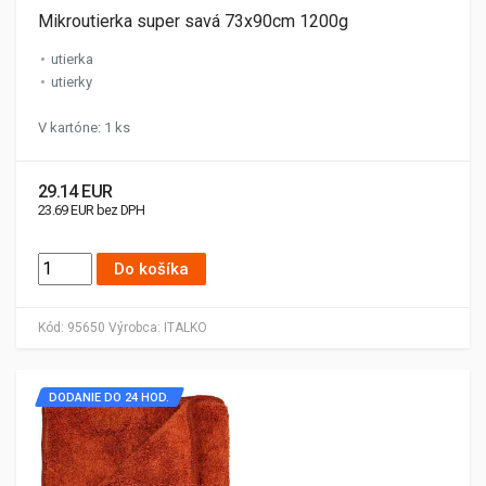
Mikroutierka super savá 73x90cm 1200g
utierka
utierky
V kartóne: 1 ks
29.14 EUR
23.69 EUR bez DPH
Do košíka
Kód:
95650
Výrobca:
ITALKO
DODANIE DO 24 HOD.