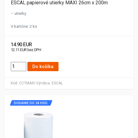
ESCAL papierové utierky MAXI 26cm x 200m
utierky
V kartóne: 2 ks
14.90 EUR
12.11 EUR bez DPH
Do košíka
Kód:
CCTMAXI
Výrobca:
ESCAL
DODANIE DO 24 HOD.