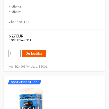
utierka
utierky
V kartóne: 1 ks
6.27 EUR
5.10 EUR bez DPH
Do košíka
Kód:
H24003
Výrobca:
ESCAL
DODANIE DO 24 HOD.