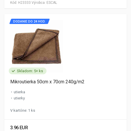
Kód:
H23333
Výrobca:
ESCAL
DODANIE DO 24 HOD.
Skladom: 5+ ks
Mikroutierka 50cm x 70cm 240g/m2
utierka
utierky
V kartóne: 1 ks
3.96 EUR