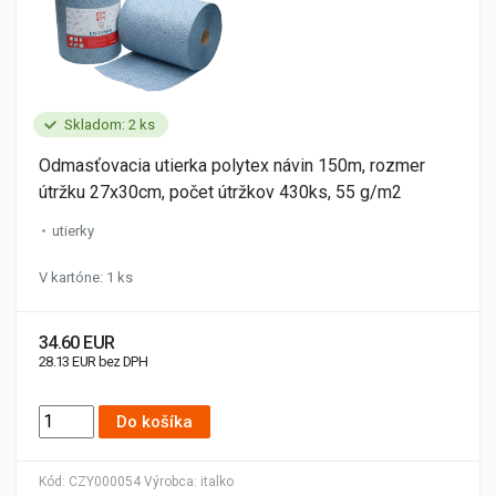
Skladom: 2 ks
Odmasťovacia utierka polytex návin 150m, rozmer
útržku 27x30cm, počet útržkov 430ks, 55 g/m2
utierky
V kartóne: 1 ks
34.60 EUR
28.13 EUR bez DPH
Do košíka
Kód:
CZY000054
Výrobca:
italko