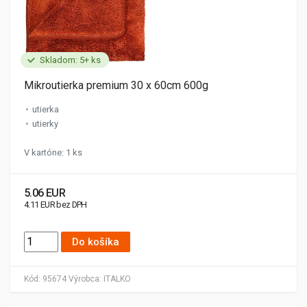
Skladom: 5+ ks
Mikroutierka premium 30 x 60cm 600g
utierka
utierky
V kartóne: 1 ks
5.06 EUR
4.11 EUR bez DPH
Do košíka
Kód:
95674
Výrobca:
ITALKO