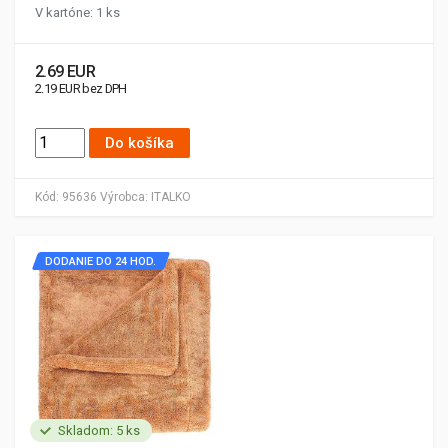
V kartóne: 1 ks
2.69 EUR
2.19 EUR bez DPH
Do košíka
Kód:
95636
Výrobca:
ITALKO
DODANIE DO 24 HOD.
Skladom: 5 ks