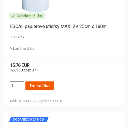
Skladom: 5+ ks
ESCAL papierové utierky MAXI 2V 25cm x 180m
utierky
V kartóne: 2 ks
15.76 EUR
12.81 EUR bez DPH
Do košíka
Kód:
CCTMAXI-2V
Výrobca:
ESCAL
DODANIE DO 24 HOD.