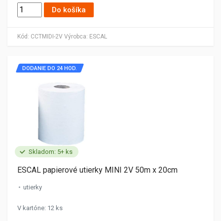
Do košíka
Kód:
CCTMIDI-2V
Výrobca:
ESCAL
DODANIE DO 24 HOD.
Skladom: 5+ ks
ESCAL papierové utierky MINI 2V 50m x 20cm
utierky
V kartóne: 12 ks