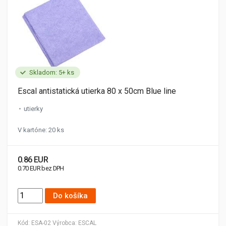
Skladom: 5+ ks
Escal antistatická utierka 80 x 50cm Blue line
utierky
V kartóne: 20 ks
0.86 EUR
0.70 EUR bez DPH
Do košíka
Kód:
ESA-02
Výrobca:
ESCAL