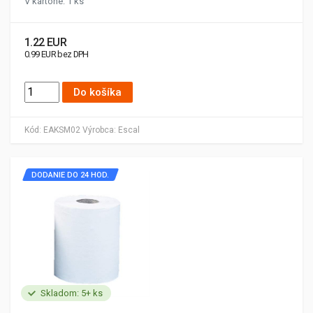
V kartóne: 1 ks
1.22 EUR
0.99 EUR bez DPH
Do košíka
Kód:
EAKSM02
Výrobca:
Escal
DODANIE DO 24 HOD.
Skladom: 5+ ks