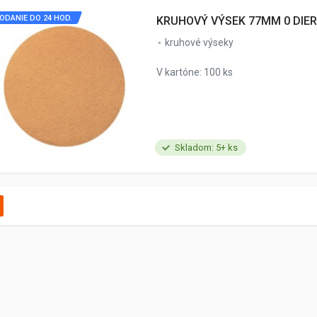
ODANIE DO 24 HOD.
KRUHOVÝ VÝSEK 77MM 0 DIER
kruhové výseky
V kartóne: 100 ks
Skladom: 5+ ks