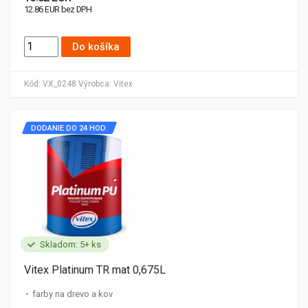
12.86 EUR bez DPH
Do košíka
Kód:
VX_0248
Výrobca:
Vitex
DODANIE DO 24 HOD.
Skladom: 5+ ks
Vitex Platinum TR mat 0,675L
farby na drevo a kov