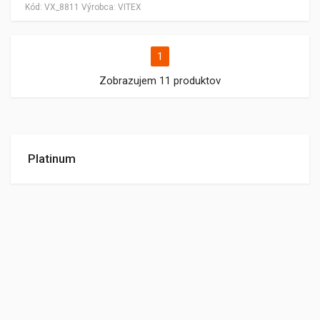
Kód:
VX_8811
Výrobca:
VITEX
1
Zobrazujem 11 produktov
Platinum