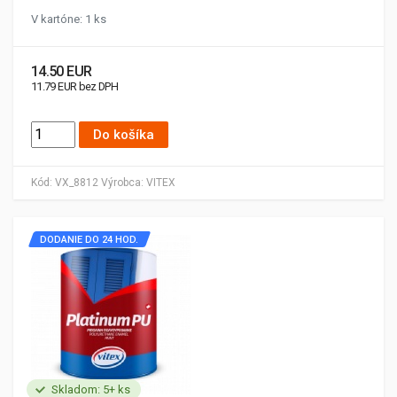
V kartóne: 1 ks
14.50 EUR
11.79 EUR bez DPH
Do košíka
Kód:
VX_8812
Výrobca:
VITEX
DODANIE DO 24 HOD.
Skladom: 5+ ks