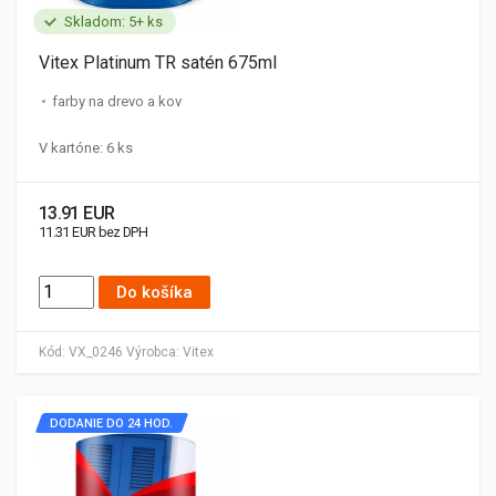
Skladom: 5+ ks
Vitex Platinum TR satén 675ml
farby na drevo a kov
V kartóne: 6 ks
13.91 EUR
11.31 EUR bez DPH
Do košíka
Kód:
VX_0246
Výrobca:
Vitex
DODANIE DO 24 HOD.