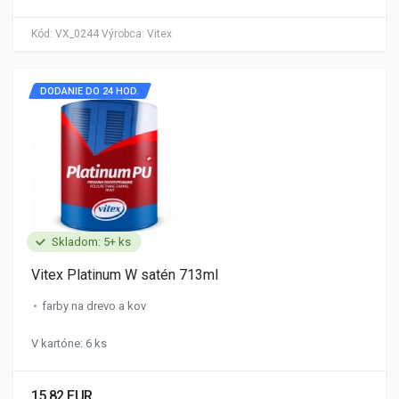
Kód:
VX_0244
Výrobca:
Vitex
DODANIE DO 24 HOD.
Skladom: 5+ ks
Vitex Platinum W satén 713ml
farby na drevo a kov
V kartóne: 6 ks
15.82 EUR