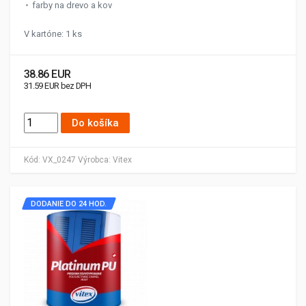
farby na drevo a kov
V kartóne: 1 ks
38.86 EUR
31.59 EUR bez DPH
Do košíka
Kód:
VX_0247
Výrobca:
Vitex
DODANIE DO 24 HOD.