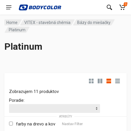
0
Home
VITEX - stavebná chémia
Bázy do miešačky
Platinum
Platinum
Zobrazujem 11 produktov
Poradie:
ATRIBÚTY
farby na drevo a kov
Nastav Filter