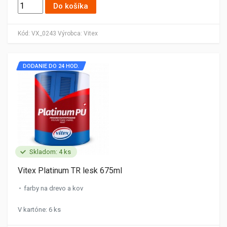
Do košíka
Kód:
VX_0243
Výrobca:
Vitex
DODANIE DO 24 HOD.
Skladom: 4 ks
Vitex Platinum TR lesk 675ml
farby na drevo a kov
V kartóne: 6 ks