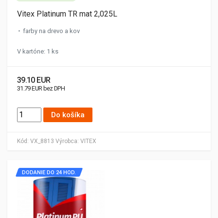
Vitex Platinum TR mat 2,025L
farby na drevo a kov
V kartóne: 1 ks
39.10 EUR
31.79 EUR bez DPH
Do košíka
Kód:
VX_8813
Výrobca:
VITEX
DODANIE DO 24 HOD.