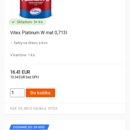
Skladom: 5+ ks
Vitex Platinum W mat 0,713l
farby na drevo a kov
V kartóne: 1 ks
16.41 EUR
13.34 EUR bez DPH
Do košíka
Kód:
VX_8810
Výrobca:
VITEX
DODANIE DO 24 HOD.