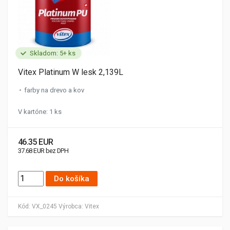
Skladom: 5+ ks
Vitex Platinum W lesk 2,139L
farby na drevo a kov
V kartóne: 1 ks
46.35 EUR
37.68 EUR bez DPH
Do košíka
Kód:
VX_0245
Výrobca:
Vitex