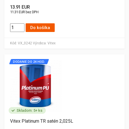
13.91 EUR
11.31 EUR bez DPH
Do košíka
Kód:
VX_0242
Výrobca:
Vitex
DODANIE DO 24 HOD.
Skladom: 5+ ks
Vitex Platinum TR satén 2,025L