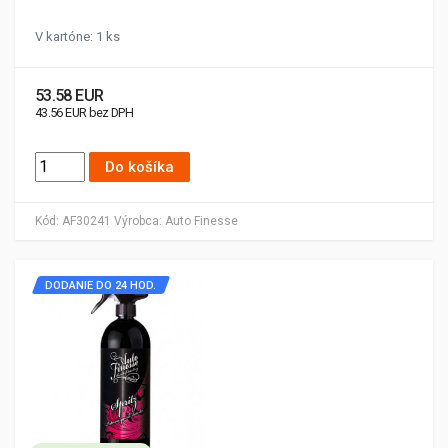
V kartóne: 1 ks
53.58 EUR
43.56 EUR bez DPH
Do košíka
Kód:
AF30241
Výrobca:
Auto Finesse
DODANIE DO 24 HOD.