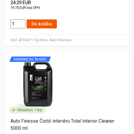
24.29 EUR
19.75 EUR bez DPH
Do košíka
Kód:
AF34071
Výrobca:
Auto Finesse
DODANIE DO 24 HOD.
Skladom: 1 ks
Auto Finesse Čistič interiéru Total Interior Cleaner
5000 ml