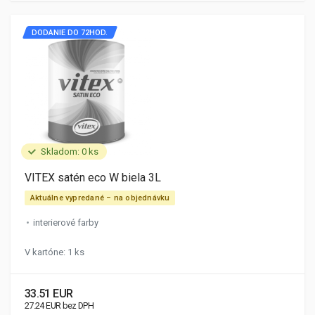
DODANIE DO 72HOD.
Skladom: 0 ks
VITEX satén eco W biela 3L
Aktuálne vypredané – na objednávku
interierové farby
V kartóne: 1 ks
33.51 EUR
27.24 EUR bez DPH