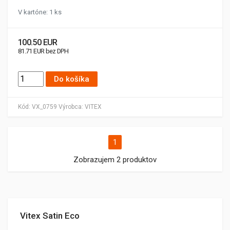
V kartóne: 1 ks
100.50 EUR
81.71 EUR bez DPH
Do košíka
Kód:
VX_0759
Výrobca:
VITEX
1
Zobrazujem 2 produktov
Vitex Satin Eco