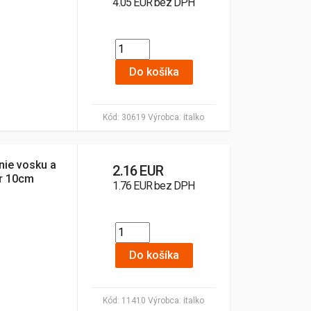
4.05 EUR bez DPH
Do košíka
Kód:
30619
Výrobca:
italko
nie vosku a
2.16 EUR
er 10cm
1.76 EUR bez DPH
Do košíka
Kód:
11410
Výrobca:
italko