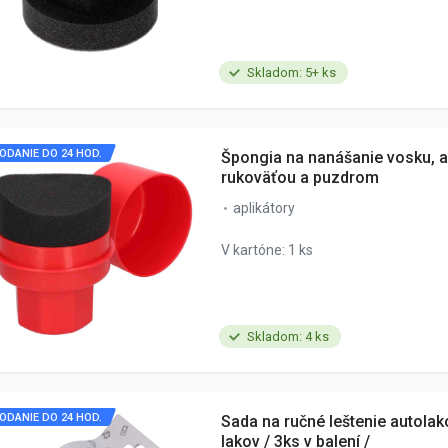
Skladom: 5+ ks
ODANIE DO 24 HOD.
Špongia na nanášanie vosku, ap
rukoväťou a puzdrom
aplikátory
V kartóne: 1 ks
Skladom: 4 ks
ODANIE DO 24 HOD.
Sada na ručné leštenie autola
lakov / 3ks v balení /