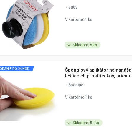
sady
V kartóne: 1 ks
Skladom: 5 ks
ODANIE DO 24 HOD.
Špongiový aplikátor na nanáša
leštiacich prostriedkov, priem
špongie
V kartóne: 1 ks
Skladom: 5+ ks