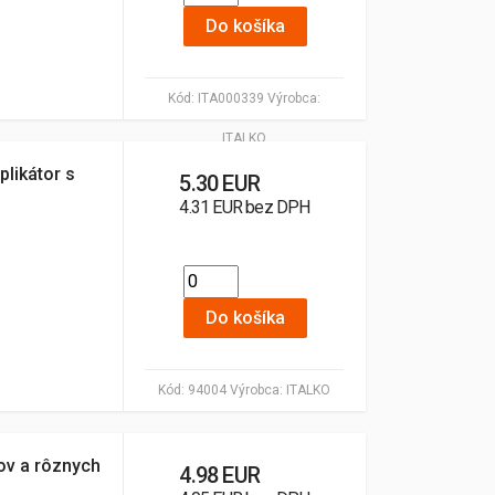
Do košíka
Kód:
ITA000339
Výrobca:
ITALKO
likátor s
5.30 EUR
4.31 EUR bez DPH
Do košíka
Kód:
94004
Výrobca:
ITALKO
kov a rôznych
4.98 EUR