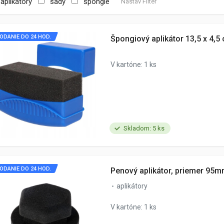
aplikátory
sady
špongie
Nastav Filter
ODANIE DO 24 HOD.
Špongiový aplikátor 13,5 x 4,5
V kartóne: 1 ks
Skladom: 5 ks
ODANIE DO 24 HOD.
Penový aplikátor, priemer 95
aplikátory
V kartóne: 1 ks