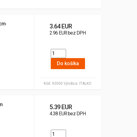
 cm
3.64 EUR
2.96 EUR bez DPH
Do košíka
Kód:
92000
Výrobca:
ITALKO
mm
5.39 EUR
4.38 EUR bez DPH