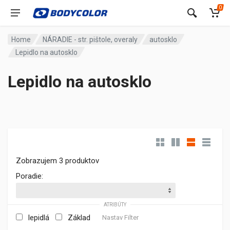
0
Home
NÁRADIE - str. pištole, overaly
autosklo
Lepidlo na autosklo
Lepidlo na autosklo
Zobrazujem 3 produktov
Poradie:
ATRIBÚTY
lepidlá
Základ
Nastav Filter