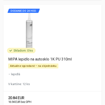
DODANIE DO 24 HOD.
Skladom: 0 ks
MIPA lepidlo na autosklo 1K PU 310ml
Aktuálne vypredané – na objednávku
lepidlá
V kartóne: 12 ks
20.84 EUR
16.94 EUR bez DPH