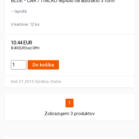
BLUE - CAR / ITALKO lepidlo na autosklo 310ml
lepidlá
V kartóne: 12 ks
10.44 EUR
8.49 EUR bez DPH
Do košíka
Kód:
ET_0015
Výrobca:
Etalon
1
Zobrazujem 3 produktov