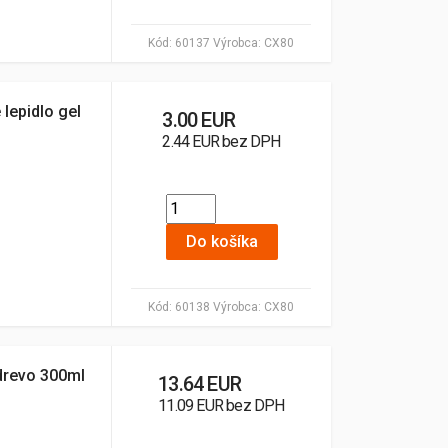
Kód:
60137
Výrobca:
CX80
lepidlo gel
3.00 EUR
2.44 EUR bez DPH
Do košíka
Kód:
60138
Výrobca:
CX80
drevo 300ml
13.64 EUR
11.09 EUR bez DPH