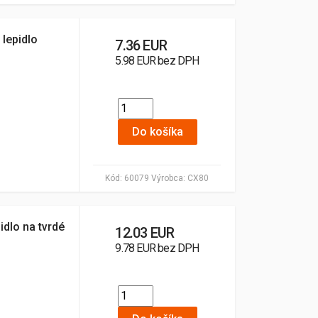
lepidlo
7.36 EUR
5.98 EUR bez DPH
Do košíka
Kód:
60079
Výrobca:
CX80
idlo na tvrdé
12.03 EUR
9.78 EUR bez DPH