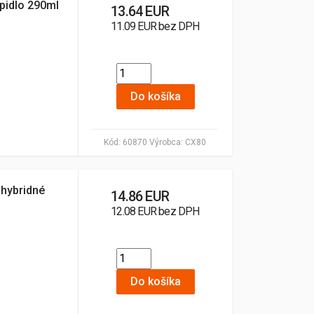
pidlo 290ml
13.64 EUR
11.09 EUR bez DPH
Do košíka
Kód:
60870
Výrobca:
CX80
 hybridné
14.86 EUR
12.08 EUR bez DPH
Do košíka