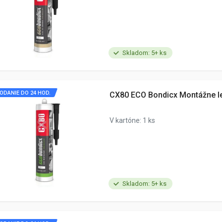
Skladom: 5+ ks
ODANIE DO 24 HOD.
CX80 ECO Bondicx Montážne le
V kartóne: 1 ks
Skladom: 5+ ks