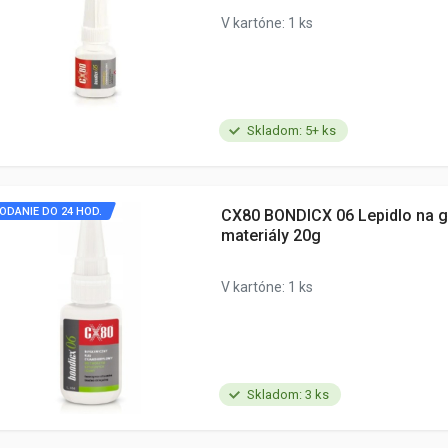
V kartóne: 1 ks
Skladom: 5+ ks
ODANIE DO 24 HOD.
CX80 BONDICX 06 Lepidlo na 
materiály 20g
V kartóne: 1 ks
Skladom: 3 ks