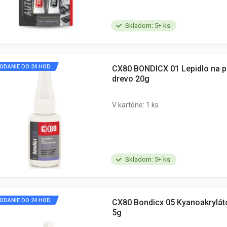
Skladom: 5+ ks
ODANIE DO 24 HOD.
CX80 BONDICX 01 Lepidlo na pl
drevo 20g
V kartóne: 1 ks
Skladom: 5+ ks
ODANIE DO 24 HOD.
CX80 Bondicx 05 Kyanoakryláto
5g