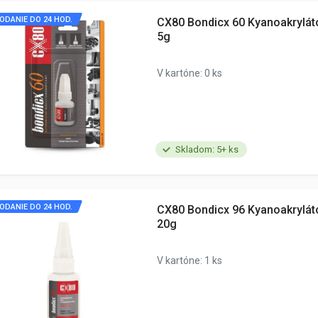
ODANIE DO 24 HOD.
CX80 Bondicx 60 Kyanoakryláto
5g
V kartóne: 0 ks
Skladom: 5+ ks
ODANIE DO 24 HOD.
CX80 Bondicx 96 Kyanoakryláto
20g
V kartóne: 1 ks