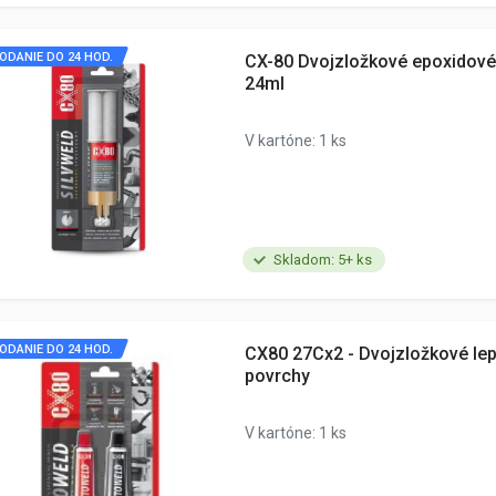
ODANIE DO 24 HOD.
CX-80 Dvojzložkové epoxidové 
24ml
V kartóne: 1 ks
Skladom: 5+ ks
ODANIE DO 24 HOD.
CX80 27Cx2 - Dvojzložkové lep
povrchy
V kartóne: 1 ks