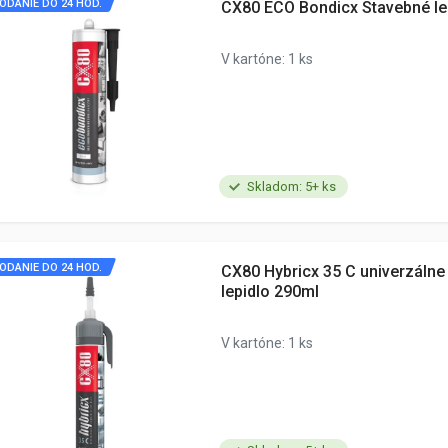
ODANIE DO 24 HOD.
CX80 ECO Bondicx Stavebné le
V kartóne: 1 ks
Skladom: 5+ ks
ODANIE DO 24 HOD.
CX80 Hybricx 35 C univerzálne
lepidlo 290ml
V kartóne: 1 ks