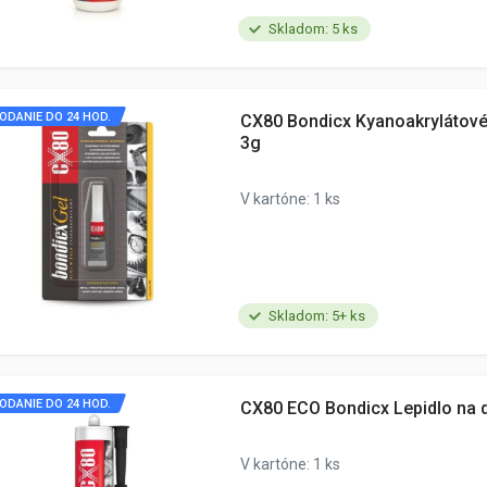
Skladom: 5 ks
ODANIE DO 24 HOD.
CX80 Bondicx Kyanoakrylátové 
3g
V kartóne: 1 ks
Skladom: 5+ ks
ODANIE DO 24 HOD.
CX80 ECO Bondicx Lepidlo na 
V kartóne: 1 ks