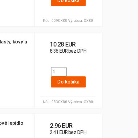
Do košíka
Kód:
009CX80
Výrobca:
CX80
asty, kovy a
10.28 EUR
8.36 EUR bez DPH
Do košíka
Kód:
083CX80
Výrobca:
CX80
vé lepidlo
2.96 EUR
2.41 EUR bez DPH