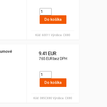
Do košíka
Kód:
60011
Výrobca:
CX80
gumové
9.41 EUR
7.65 EUR bez DPH
Do košíka
Kód:
085CX80
Výrobca:
CX80