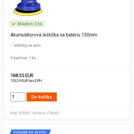
Skladom: 2 ks
Akumulátorová leštička na batériu 150mm
leštičky na auto
V kartóne: 1 ks
188.55 EUR
153.29 EUR bez DPH
Do košíka
Kód:
000691
Výrobca:
ITALKO
DODANIE DO 24 HOD.