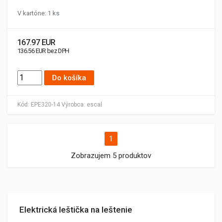
V kartóne: 1 ks
167.97 EUR
136.56 EUR bez DPH
Do košíka
Kód:
EPE320-14
Výrobca:
escal
1
Zobrazujem 5 produktov
Elektrická leštička na leštenie