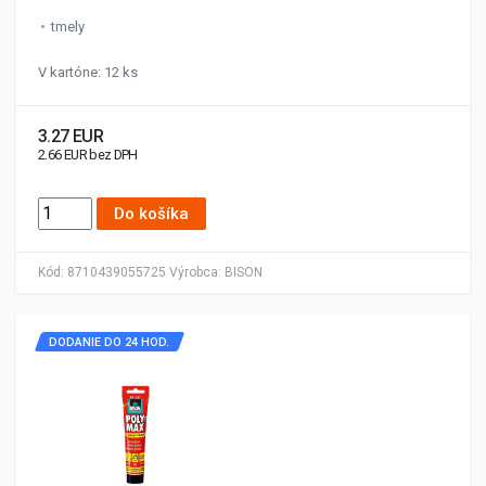
tmely
V kartóne: 12 ks
3.27 EUR
2.66 EUR bez DPH
Do košíka
Kód:
8710439055725
Výrobca:
BISON
DODANIE DO 24 HOD.