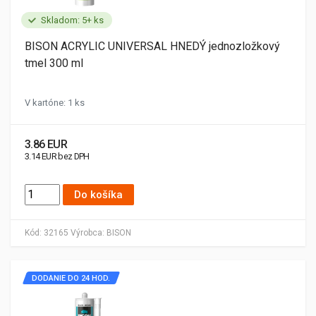
Skladom: 5+ ks
BISON ACRYLIC UNIVERSAL HNEDÝ jednozložkový
tmel 300 ml
V kartóne: 1 ks
3.86 EUR
3.14 EUR bez DPH
Do košíka
Kód:
32165
Výrobca:
BISON
DODANIE DO 24 HOD.