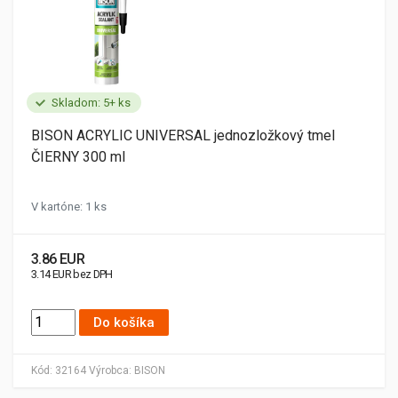
Skladom: 5+ ks
BISON ACRYLIC UNIVERSAL jednozložkový tmel
ČIERNY 300 ml
V kartóne: 1 ks
3.86 EUR
3.14 EUR bez DPH
Do košíka
Kód:
32164
Výrobca:
BISON