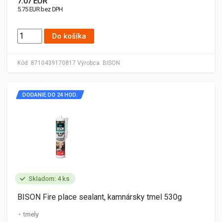
7.07 EUR
5.75 EUR bez DPH
Do košíka
Kód:
8710439170817
Výrobca:
BISON
DODANIE DO 24 HOD.
Skladom: 4 ks
BISON Fire place sealant, kamnársky tmel 530g
tmely