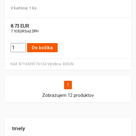
V kartóne: 1 ks
8.73 EUR
7.10 EUR bez DPH
Do košíka
Kód:
8710439176154
Výrobca:
BISON
1
Zobrazujem 12 produktov
tmely