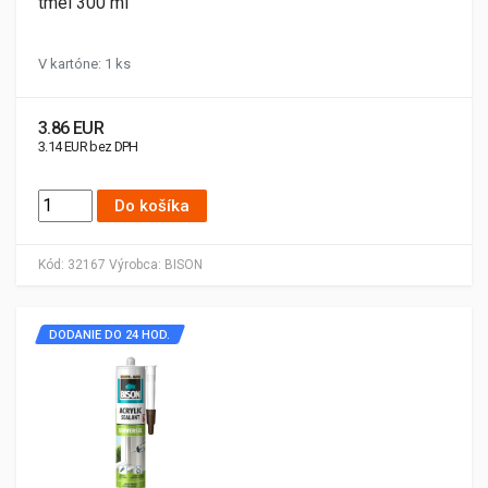
tmel 300 ml
V kartóne: 1 ks
3.86 EUR
3.14 EUR bez DPH
Do košíka
Kód:
32167
Výrobca:
BISON
DODANIE DO 24 HOD.