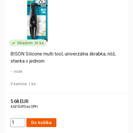
Skladom: 5+ ks
BISON Silicone multi tool, univerzálna škrabka, nôž,
stierka v jednom
nože
V kartóne: 1 ks
5.68 EUR
4.62 EUR bez DPH
Do košíka