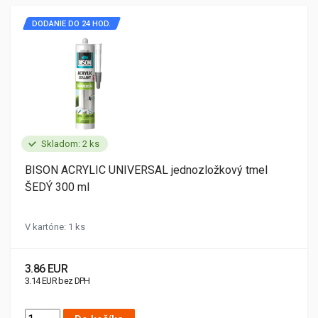
DODANIE DO 24 HOD.
Skladom: 2 ks
BISON ACRYLIC UNIVERSAL jednozložkový tmel
ŠEDÝ 300 ml
V kartóne: 1 ks
3.86 EUR
3.14 EUR bez DPH