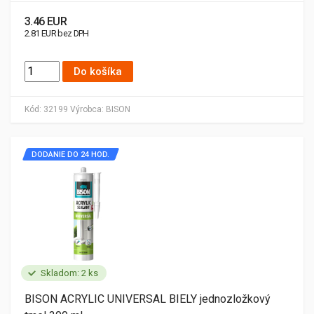
3.46 EUR
2.81 EUR bez DPH
Do košíka
Kód:
32199
Výrobca:
BISON
DODANIE DO 24 HOD.
Skladom: 2 ks
BISON ACRYLIC UNIVERSAL BIELY jednozložkový