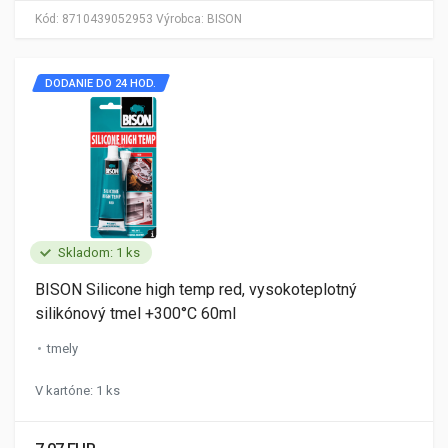
Kód:
8710439052953
Výrobca:
BISON
DODANIE DO 24 HOD.
Skladom: 1 ks
BISON Silicone high temp red, vysokoteplotný
silikónový tmel +300°C 60ml
tmely
V kartóne: 1 ks