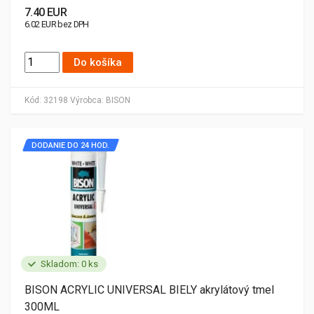
7.40 EUR
6.02 EUR bez DPH
Do košíka
Kód:
32198
Výrobca:
BISON
DODANIE DO 24 HOD.
Skladom: 0 ks
BISON ACRYLIC UNIVERSAL BIELY akrylátový tmel
300ML