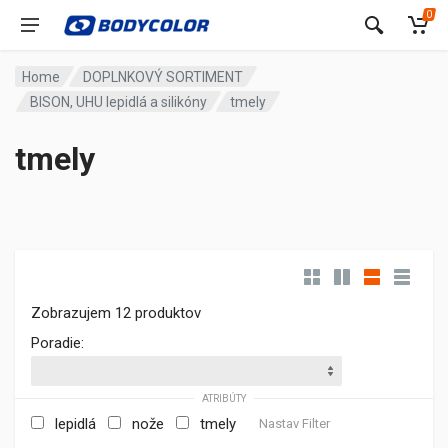
0
Home
DOPLNKOVÝ SORTIMENT
BISON, UHU lepidlá a silikóny
tmely
tmely
Zobrazujem 12 produktov
Poradie:
ATRIBÚTY
lepidlá
nože
tmely
Nastav Filter