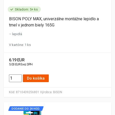
Skladom: 5+ ks
BISON POLY MAX, univerzálne montážne lepidlo a
tmel v jednom biely 165G
lepidlá
V kartóne: 1 ks
6.19 EUR
5.03 EUR bez DPH
Do košíka
Kód:
8710439256801
Výrobca:
BISON
DODANIE DO 24 HOD.