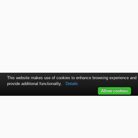
This website makes use of cookies to enhance browsing experience and
provide additional functionality.
Details
Allow cookies
Kontaktujte nás
SVET autolakov, náradia, stavebnej chémie a doplnkov.