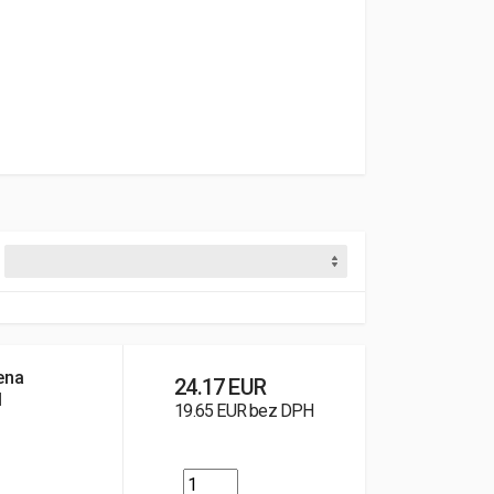
ena
24.17 EUR
l
19.65 EUR bez DPH