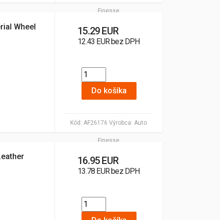
Finesse
rial Wheel
15.29 EUR
12.43 EUR bez DPH
Do košíka
Kód:
AF26176
Výrobca:
Auto
Finesse
Leather
16.95 EUR
13.78 EUR bez DPH