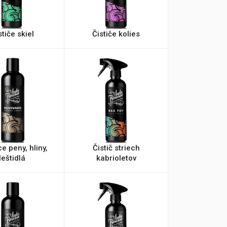
stiče skiel
Čističe kolies
ce peny, hliny,
Čistič striech
leštidlá
kabrioletov