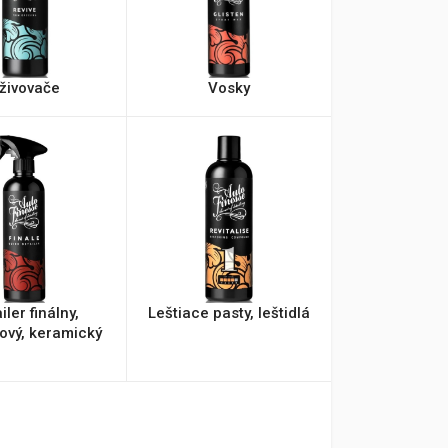
živovače
Vosky
iler finálny,
Leštiace pasty, leštidlá
rový, keramický