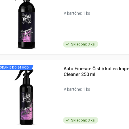
V kartóne: 1 ks
Skladom: 3 ks
ODANIE DO 24 HOD.
Auto Finesse Čistič kolies Impe
Cleaner 250 ml
V kartóne: 1 ks
Skladom: 3 ks