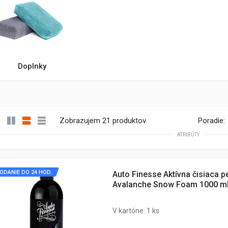
Doplnky
Zobrazujem 21 produktov
Poradie:
ATRIBÚTY
ODANIE DO 24 HOD.
Auto Finesse Aktívna čisiaca p
Avalanche Snow Foam 1000 m
V kartóne: 1 ks