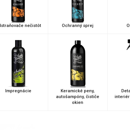
straňovače nečistôt
Ochranný sprej
O
Impregnácie
Keramické peny,
Deta
autošampóny, čističe
interié
okien