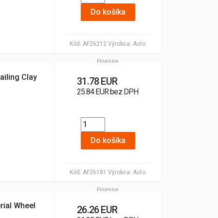
Do košíka
Kód:
AF26212
Výrobca:
Auto
Finesse
ailing Clay
31.78 EUR
25.84 EUR bez DPH
Do košíka
Kód:
AF26181
Výrobca:
Auto
Finesse
rial Wheel
26.26 EUR