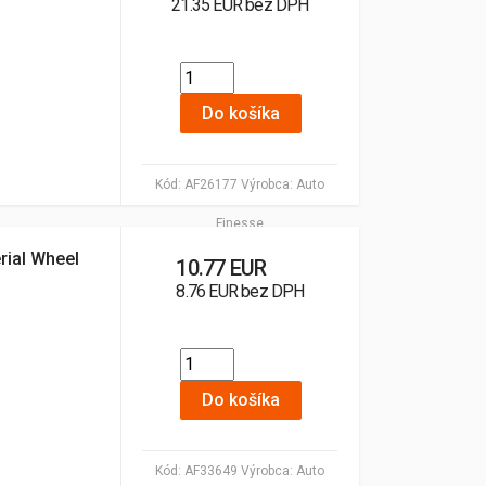
21.35 EUR bez DPH
Do košíka
Kód:
AF26177
Výrobca:
Auto
Finesse
rial Wheel
10.77 EUR
8.76 EUR bez DPH
Do košíka
Kód:
AF33649
Výrobca:
Auto