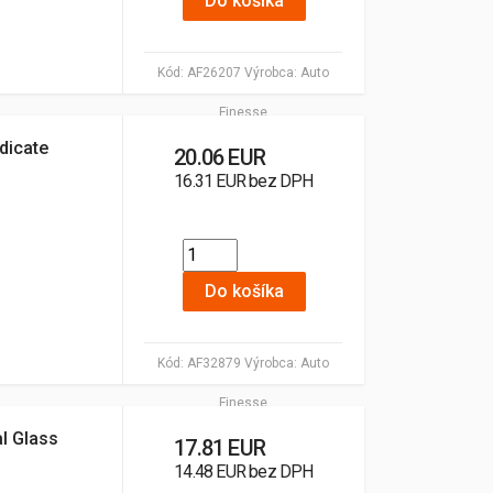
Do košíka
Kód:
AF26207
Výrobca:
Auto
Finesse
dicate
20.06 EUR
16.31 EUR bez DPH
Do košíka
Kód:
AF32879
Výrobca:
Auto
Finesse
al Glass
17.81 EUR
14.48 EUR bez DPH