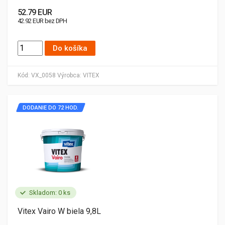
52.79 EUR
42.92 EUR bez DPH
Do košíka
Kód:
VX_0058
Výrobca:
VITEX
DODANIE DO 72 HOD.
Skladom: 0 ks
Vitex Vairo W biela 9,8L