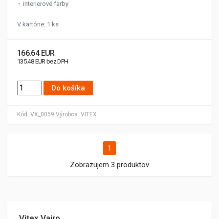
interierové farby
V kartóne: 1 ks
166.64 EUR
135.48 EUR bez DPH
Do košíka
Kód:
VX_0059
Výrobca:
VITEX
1
Zobrazujem 3 produktov
Vitex Vairo