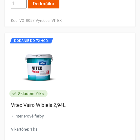
Do košíka
Kód:
VX_0057
Výrobca:
VITEX
DODANIE DO 72 HOD.
Skladom: 0 ks
Vitex Vairo W biela 2,94L
interierové farby
V kartóne: 1 ks