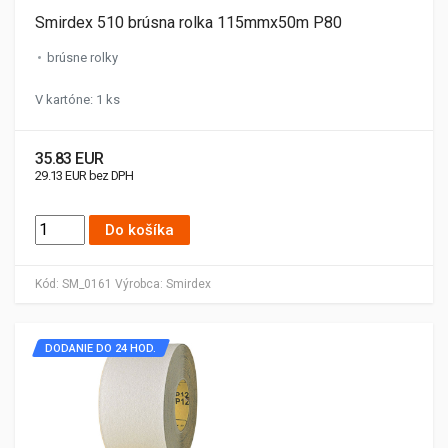
Smirdex 510 brúsna rolka 115mmx50m P80
brúsne rolky
V kartóne: 1 ks
35.83 EUR
29.13 EUR bez DPH
Do košíka
Kód:
SM_0161
Výrobca:
Smirdex
DODANIE DO 24 HOD.