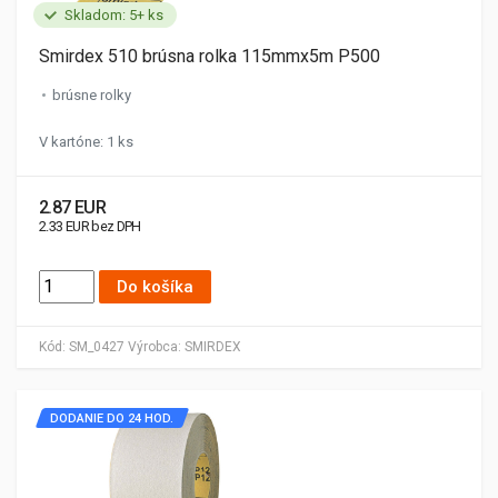
Skladom: 5+ ks
Smirdex 510 brúsna rolka 115mmx5m P500
brúsne rolky
V kartóne: 1 ks
2.87 EUR
2.33 EUR bez DPH
Do košíka
Kód:
SM_0427
Výrobca:
SMIRDEX
DODANIE DO 24 HOD.