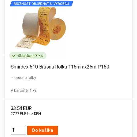
MOŽNOSŤ OBJEDNAŤ U VÝROBCU
Skladom: 3 ks
Smirdex 510 Brúsna Rolka 115mmx25m P150
brúsne rolky
V kartóne: 1 ks
33.54 EUR
27.27 EUR bez DPH
Do košíka