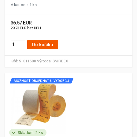
V kartóne: 1 ks
36.57 EUR
29.73 EUR bez DPH
Do košíka
Kód:
51011580
Výrobca:
SMIRDEX
MOŽNOSŤ OBJEDNAŤ U VÝROBCU
Skladom: 2 ks