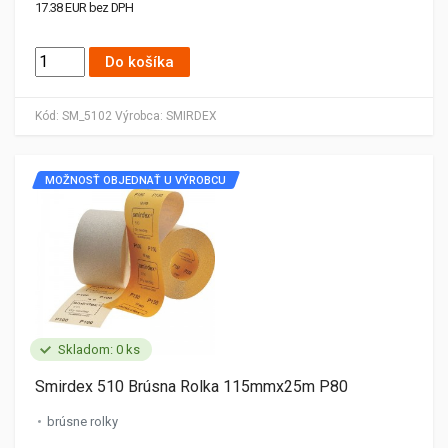
17.38 EUR bez DPH
Do košíka
Kód:
SM_5102
Výrobca:
SMIRDEX
MOŽNOSŤ OBJEDNAŤ U VÝROBCU
Skladom: 0 ks
Smirdex 510 Brúsna Rolka 115mmx25m P80
brúsne rolky