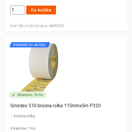
Do košíka
Kód:
SM_0168
Výrobca:
SMIRDEX
DODANIE DO 24 HOD.
Skladom: 5+ ks
Smirdex 510 brúsna rolka 115mmx5m P320
brúsne rolky
V kartóne: 1 ks