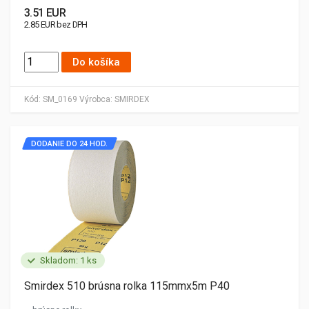
3.51 EUR
2.85 EUR bez DPH
Do košíka
Kód:
SM_0169
Výrobca:
SMIRDEX
DODANIE DO 24 HOD.
Skladom: 1 ks
Smirdex 510 brúsna rolka 115mmx5m P40