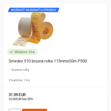
MOŽNOSŤ OBJEDNAŤ U VÝROBCU
Skladom: 0 ks
Smirdex 510 brúsna rolka 115mmx50m P500
brúsne rolky
V kartóne: 1 ks
31.09 EUR
25.28 EUR bez DPH