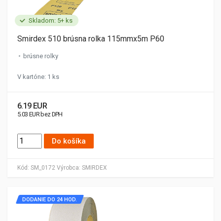
Skladom: 5+ ks
Smirdex 510 brúsna rolka 115mmx5m P60
brúsne rolky
V kartóne: 1 ks
6.19 EUR
5.03 EUR bez DPH
Do košíka
Kód:
SM_0172
Výrobca:
SMIRDEX
DODANIE DO 24 HOD.