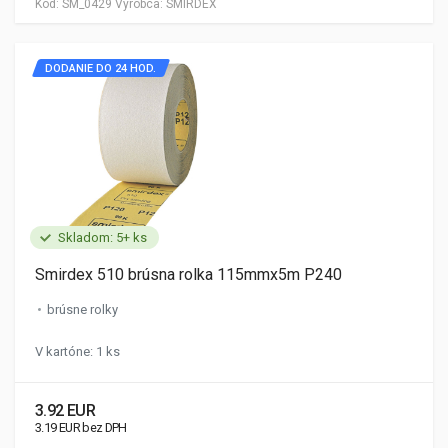
Kód:
SM_0429
Výrobca:
SMIRDEX
DODANIE DO 24 HOD.
Skladom: 5+ ks
Smirdex 510 brúsna rolka 115mmx5m P240
brúsne rolky
V kartóne: 1 ks
3.92 EUR
3.19 EUR bez DPH