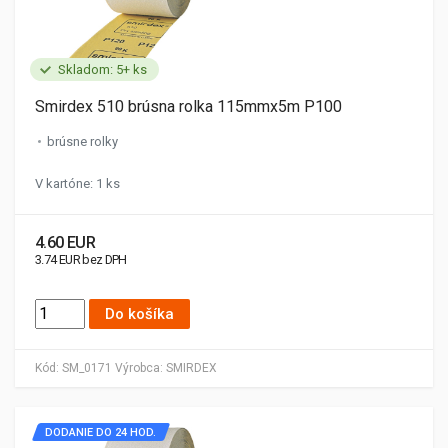
Skladom: 5+ ks
Smirdex 510 brúsna rolka 115mmx5m P100
brúsne rolky
V kartóne: 1 ks
4.60 EUR
3.74 EUR bez DPH
Do košíka
Kód:
SM_0171
Výrobca:
SMIRDEX
DODANIE DO 24 HOD.