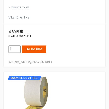
brúsne rolky
V kartóne: 1 ks
4.60 EUR
3.74 EUR bez DPH
Do košíka
Kód:
SM_0428
Výrobca:
SMIRDEX
DODANIE DO 24 HOD.