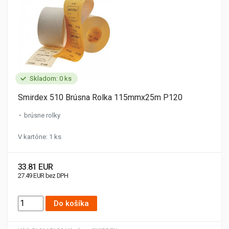
Skladom: 0 ks
Smirdex 510 Brúsna Rolka 115mmx25m P120
brúsne rolky
V kartóne: 1 ks
33.81 EUR
27.49 EUR bez DPH
Do košíka