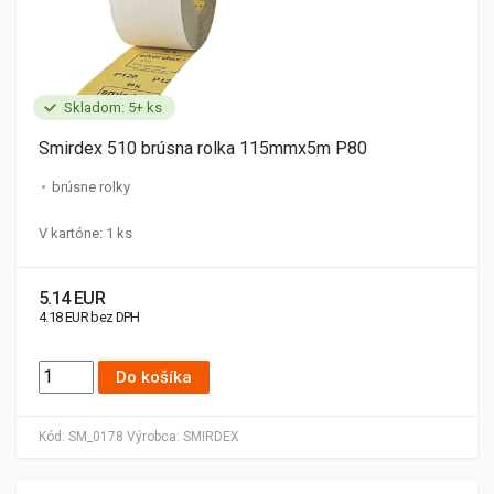
Skladom: 5+ ks
Smirdex 510 brúsna rolka 115mmx5m P80
brúsne rolky
V kartóne: 1 ks
5.14 EUR
4.18 EUR bez DPH
Do košíka
Kód:
SM_0178
Výrobca:
SMIRDEX