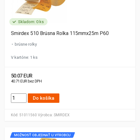
Skladom: 0 ks
Smirdex 510 Brúsna Rolka 115mmx25m P60
brúsne rolky
V kartóne: 1 ks
50.07 EUR
40.71 EUR bez DPH
Do košíka
Kód:
51011560
Výrobca:
SMIRDEX
MOŽNOSŤ OBJEDNAŤ U VÝROBCU