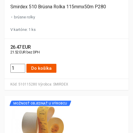
Smirdex 510 Brúsna Rolka 115mmx50m P280
brúsne rolky
V kartóne: 1 ks
26.47 EUR
21.52 EUR bez DPH
Do košíka
Kód:
510115280
Výrobca:
SMIRDEX
MOŽNOSŤ OBJEDNAŤ U VÝROBCU