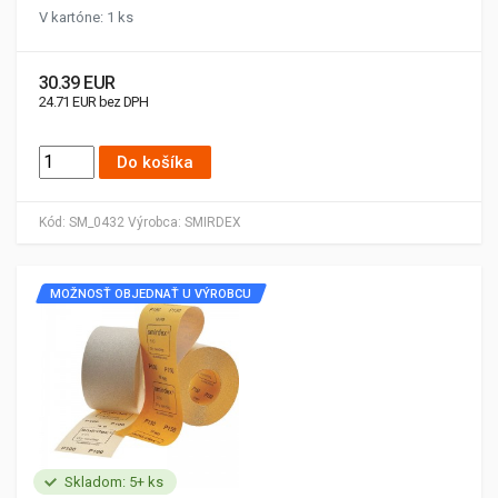
V kartóne: 1 ks
30.39 EUR
24.71 EUR bez DPH
Do košíka
Kód:
SM_0432
Výrobca:
SMIRDEX
MOŽNOSŤ OBJEDNAŤ U VÝROBCU
Skladom: 5+ ks