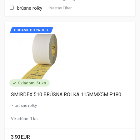
ATRIBÚTY
brúsne rolky
Nastav Filter
DODANIE DO 24 HOD.
Skladom: 5+ ks
SMIRDEX 510 BRÚSNA ROLKA 115MMX5M P180
brúsne rolky
V kartóne: 1 ks
3.90 EUR