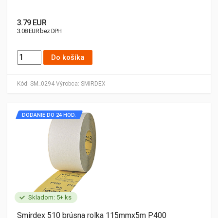
3.79 EUR
3.08 EUR bez DPH
Do košíka
Kód:
SM_0294
Výrobca:
SMIRDEX
DODANIE DO 24 HOD.
Skladom: 5+ ks
Smirdex 510 brúsna rolka 115mmx5m P400