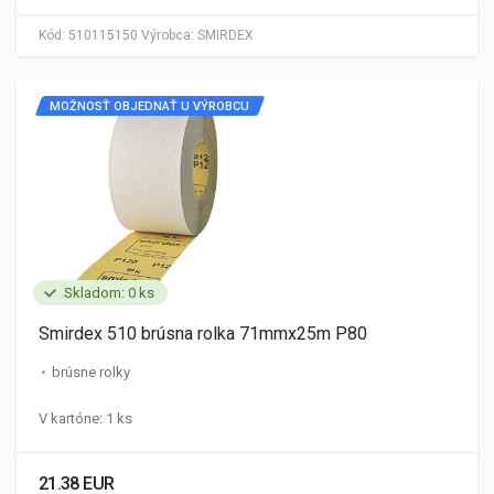
Kód:
510115150
Výrobca:
SMIRDEX
MOŽNOSŤ OBJEDNAŤ U VÝROBCU
Skladom: 0 ks
Smirdex 510 brúsna rolka 71mmx25m P80
brúsne rolky
V kartóne: 1 ks
21.38 EUR