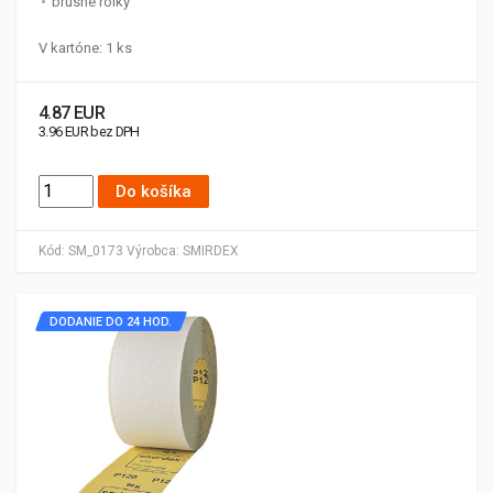
brúsne rolky
V kartóne: 1 ks
4.87 EUR
3.96 EUR bez DPH
Do košíka
Kód:
SM_0173
Výrobca:
SMIRDEX
DODANIE DO 24 HOD.