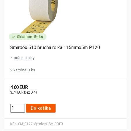
Skladom: 5+ ks
Smirdex 510 brúsna rolka 115mmx5m P120
brúsne rolky
V kartóne: 1 ks
4.60 EUR
3.74 EUR bez DPH
Do košíka
Kód:
SM_0177
Výrobca:
SMIRDEX