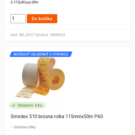
3.17 EUR bez DPH
Do košíka
Kód:
SM_2037
Výrobca:
SMIRDEX
MOŽNOSŤ OBJEDNAŤ U VÝROBCU
Skladom: 0 ks
Smirdex 510 brúsna rolka 115mmx50m P60
brúsne rolky