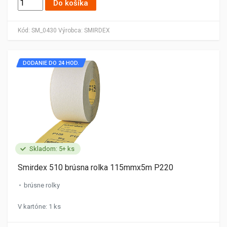
Do košíka
Kód:
SM_0430
Výrobca:
SMIRDEX
DODANIE DO 24 HOD.
Skladom: 5+ ks
Smirdex 510 brúsna rolka 115mmx5m P220
brúsne rolky
V kartóne: 1 ks