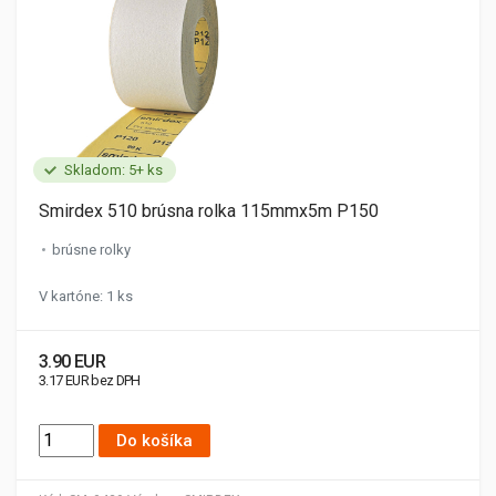
Skladom: 5+ ks
Smirdex 510 brúsna rolka 115mmx5m P150
brúsne rolky
V kartóne: 1 ks
3.90 EUR
3.17 EUR bez DPH
Do košíka