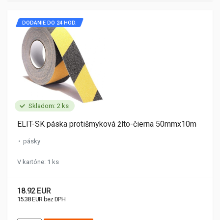
DODANIE DO 24 HOD.
Skladom: 2 ks
ELIT-SK páska protišmyková žlto-čierna 50mmx10m
pásky
V kartóne: 1 ks
18.92 EUR
15.38 EUR bez DPH