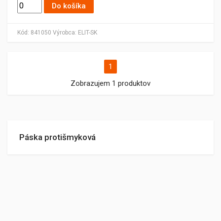
Do košíka
Kód:
841050
Výrobca:
ELIT-SK
1
Zobrazujem 1 produktov
Páska protišmyková