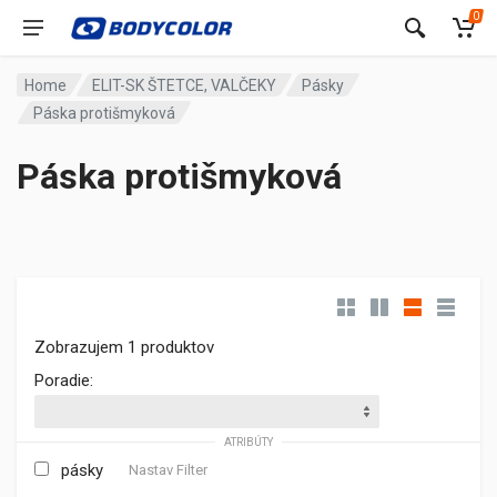
0
Home
ELIT-SK ŠTETCE, VALČEKY
Pásky
Páska protišmyková
Páska protišmyková
Zobrazujem 1 produktov
Poradie:
ATRIBÚTY
pásky
Nastav Filter