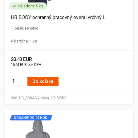
Skladom: 5 ks
HB BODY ochranný pracovný overal vrchný L
príslušenstvo
V kartóne: 1 ks
20.43 EUR
16.61 EUR bez DPH
Do košíka
Kód:
HB_8004
Výrobca:
HB BODY
DODANIE DO 24 HOD.