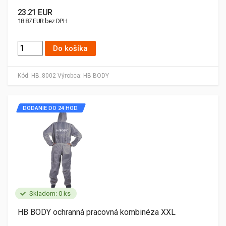
23.21 EUR
18.87 EUR bez DPH
Do košíka
Kód:
HB_8002
Výrobca:
HB BODY
DODANIE DO 24 HOD.
Skladom: 0 ks
HB BODY ochranná pracovná kombinéza XXL