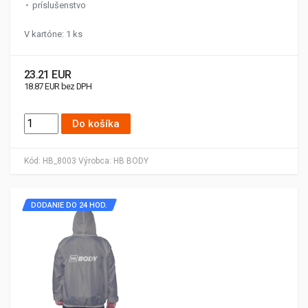
príslušenstvo
V kartóne: 1 ks
23.21 EUR
18.87 EUR bez DPH
Do košíka
Kód:
HB_8003
Výrobca:
HB BODY
DODANIE DO 24 HOD.