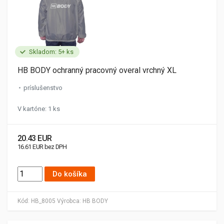
Skladom: 5+ ks
HB BODY ochranný pracovný overal vrchný XL
príslušenstvo
V kartóne: 1 ks
20.43 EUR
16.61 EUR bez DPH
Do košíka
Kód:
HB_8005
Výrobca:
HB BODY