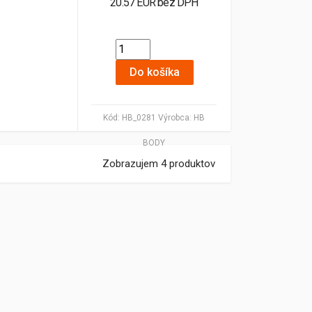
20.57 EUR bez DPH
Do košíka
Kód:
HB_0281
Výrobca:
HB
BODY
Zobrazujem 4 produktov