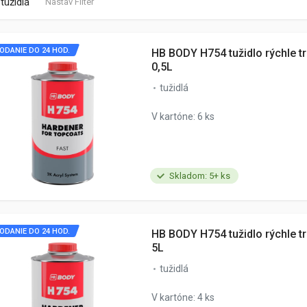
tužidlá
Nastav Filter
ODANIE DO 24 HOD.
HB BODY H754 tužidlo rýchle t
0,5L
tužidlá
V kartóne: 6 ks
Skladom: 5+ ks
ODANIE DO 24 HOD.
HB BODY H754 tužidlo rýchle t
5L
tužidlá
V kartóne: 4 ks