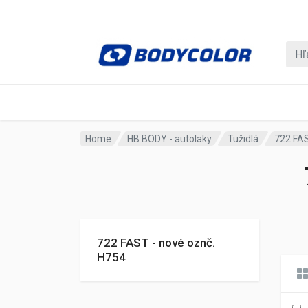
Home
HB BODY - autolaky
Tužidlá
722 FAS
722 FAST - nové oznč.
H754