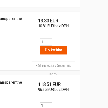
ransparentné
13.30 EUR
10.81 EUR bez DPH
Do košíka
Kód:
HB_0283
Výrobca:
HB
BODY
ransparentné
118.51 EUR
96.35 EUR bez DPH