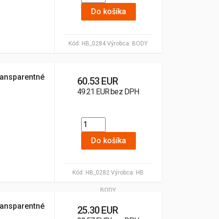
Do košíka
Kód:
HB_0284
Výrobca:
BODY
ransparentné
60.53 EUR
49.21 EUR bez DPH
Do košíka
Kód:
HB_0282
Výrobca:
HB
BODY
ransparentné
25.30 EUR