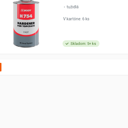
tužidlá
V kartóne: 6 ks
Skladom: 5+ ks