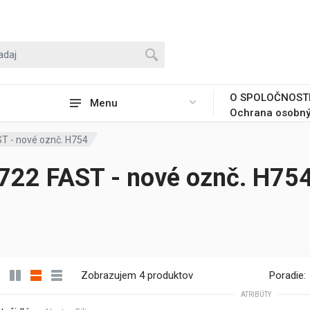
O SPOLOČNOST
Menu
Ochrana osobný
T - nové oznč. H754
722 FAST - nové oznč. H75
Zobrazujem 4 produktov
Poradie:
ATRIBÚTY