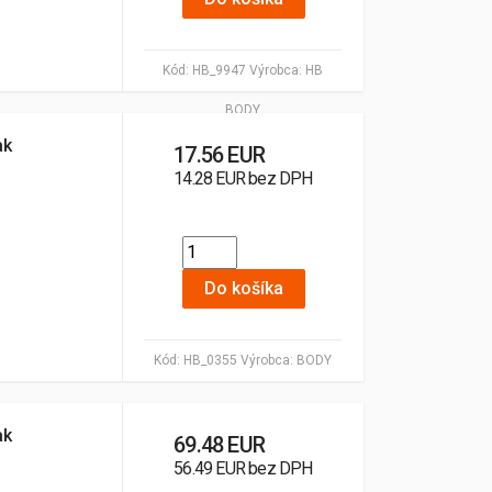
Kód:
HB_9947
Výrobca:
HB
BODY
ak
17.56 EUR
14.28 EUR bez DPH
Do košíka
Kód:
HB_0355
Výrobca:
BODY
ak
69.48 EUR
56.49 EUR bez DPH