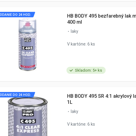
ODANIE DO 24 HOD.
HB BODY 495 bezfarebný lak m
400 ml
laky
V kartóne: 6 ks
Skladom: 5+ ks
ODANIE DO 24 HOD.
HB BODY 495 SR 4:1 akrylový l
1L
laky
V kartóne: 6 ks