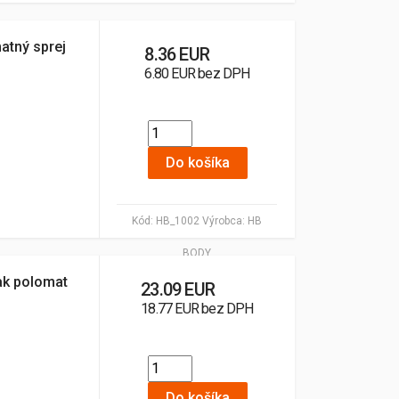
atný sprej
8.36 EUR
6.80 EUR bez DPH
Do košíka
Kód:
HB_1002
Výrobca:
HB
BODY
ak polomat
23.09 EUR
18.77 EUR bez DPH
Do košíka