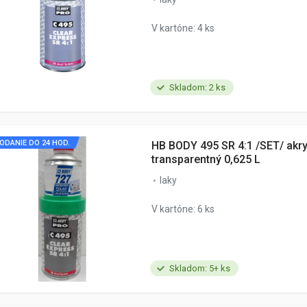
V kartóne: 4 ks
Skladom: 2 ks
ODANIE DO 24 HOD.
HB BODY 495 SR 4:1 /SET/ akry
transparentný 0,625 L
laky
V kartóne: 6 ks
Skladom: 5+ ks