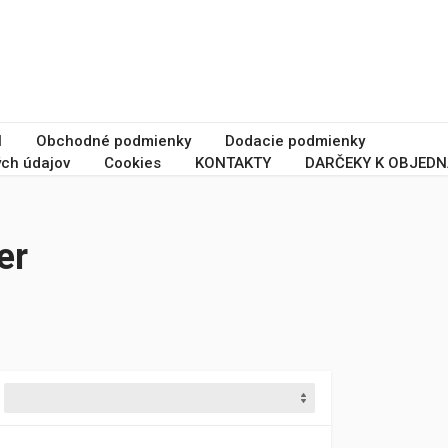
I
Obchodné podmienky
Dodacie podmienky
ch údajov
Cookies
KONTAKTY
DARČEKY K OBJEDN
er