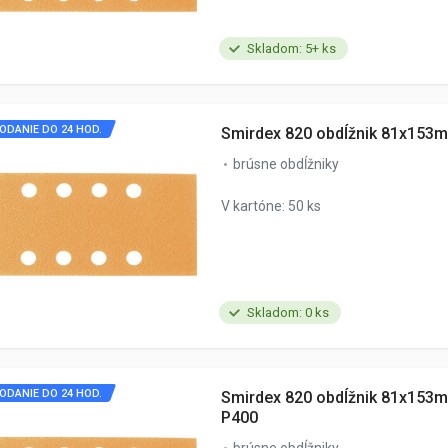
Skladom: 5+ ks
ODANIE DO 24 HOD.
Smirdex 820 obdĺžnik 81x153m
brúsne obdĺžniky
V kartóne: 50 ks
Skladom: 0 ks
ODANIE DO 24 HOD.
Smirdex 820 obdĺžnik 81x153m
P400