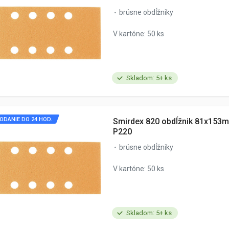
brúsne obdĺžniky
V kartóne: 50 ks
Skladom: 5+ ks
ODANIE DO 24 HOD.
Smirdex 820 obdĺžnik 81x153m
P220
brúsne obdĺžniky
V kartóne: 50 ks
Skladom: 5+ ks