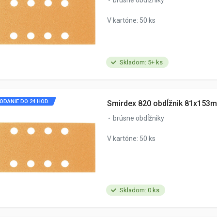
brúsne obdĺžniky
V kartóne: 50 ks
Skladom: 5+ ks
ODANIE DO 24 HOD.
Smirdex 820 obdĺžnik 81x153m
brúsne obdĺžniky
V kartóne: 50 ks
Skladom: 0 ks