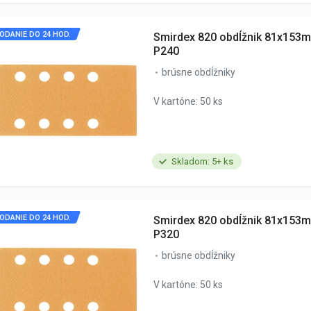
ODANIE DO 24 HOD.
Smirdex 820 obdĺžnik 81x153m
P240
brúsne obdĺžniky
V kartóne: 50 ks
Skladom: 5+ ks
ODANIE DO 24 HOD.
Smirdex 820 obdĺžnik 81x153m
P320
brúsne obdĺžniky
V kartóne: 50 ks