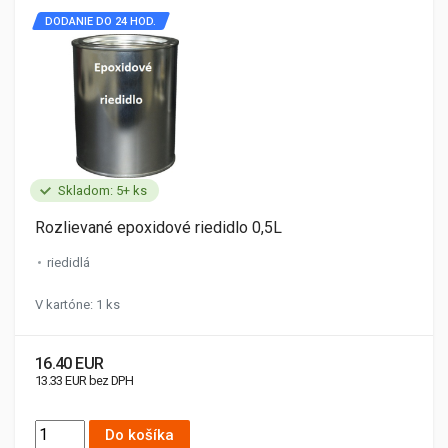
DODANIE DO 24 HOD.
Skladom: 5+ ks
Rozlievané epoxidové riedidlo 0,5L
riedidlá
V kartóne: 1 ks
16.40 EUR
13.33 EUR bez DPH
Do košíka