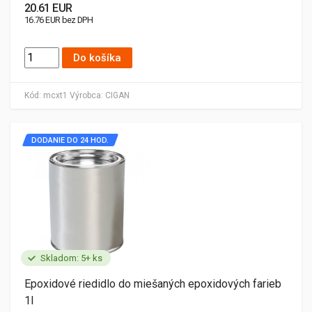
20.61 EUR
16.76 EUR bez DPH
Do košíka
Kód:
mcxt1
Výrobca:
CIGAN
DODANIE DO 24 HOD.
Skladom: 5+ ks
Epoxidové riedidlo do miešaných epoxidových farieb
1l