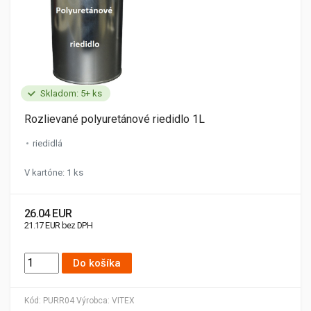
Skladom: 5+ ks
Rozlievané polyuretánové riedidlo 1L
riedidlá
V kartóne: 1 ks
26.04 EUR
21.17 EUR bez DPH
Do košíka
Kód:
PURR04
Výrobca:
VITEX