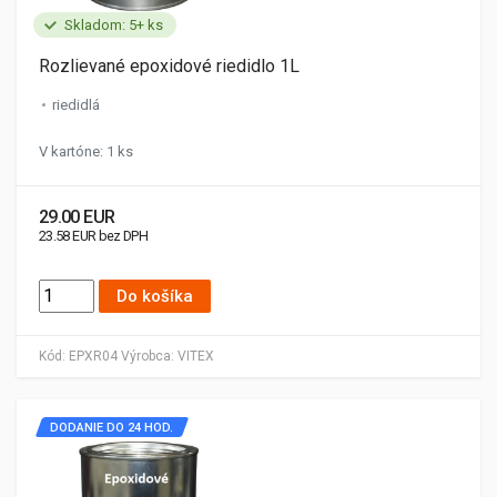
Skladom: 5+ ks
Rozlievané epoxidové riedidlo 1L
riedidlá
V kartóne: 1 ks
29.00 EUR
23.58 EUR bez DPH
Do košíka
Kód:
EPXR04
Výrobca:
VITEX
DODANIE DO 24 HOD.