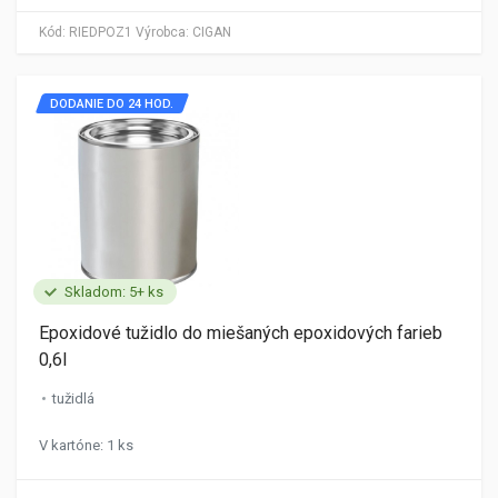
Kód:
RIEDPOZ1
Výrobca:
CIGAN
DODANIE DO 24 HOD.
Skladom: 5+ ks
Epoxidové tužidlo do miešaných epoxidových farieb
0,6l
tužidlá
V kartóne: 1 ks