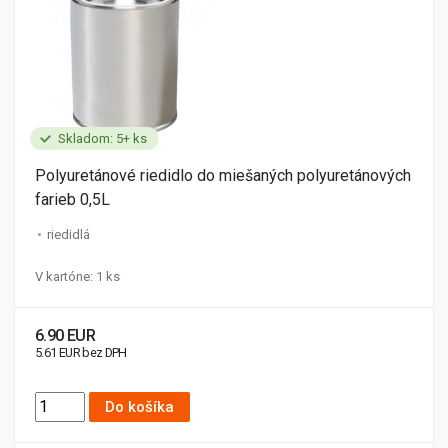
Skladom: 5+ ks
Polyuretánové riedidlo do miešaných polyuretánových
farieb 0,5L
riedidlá
V kartóne: 1 ks
6.90 EUR
5.61 EUR bez DPH
Do košíka