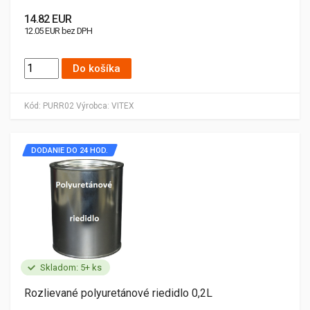
14.82 EUR
12.05 EUR bez DPH
Do košíka
Kód:
PURR02
Výrobca:
VITEX
DODANIE DO 24 HOD.
Skladom: 5+ ks
Rozlievané polyuretánové riedidlo 0,2L