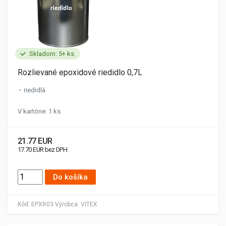
Skladom: 5+ ks
Rozlievané epoxidové riedidlo 0,7L
riedidlá
V kartóne: 1 ks
21.77 EUR
17.70 EUR bez DPH
Do košíka
Kód:
EPXR03
Výrobca:
VITEX