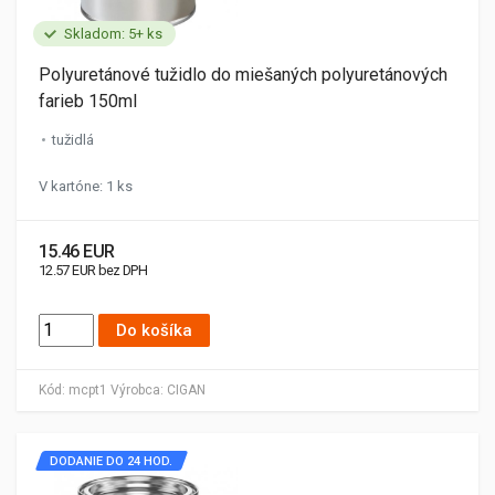
Skladom: 5+ ks
Polyuretánové tužidlo do miešaných polyuretánových
farieb 150ml
tužidlá
V kartóne: 1 ks
15.46 EUR
12.57 EUR bez DPH
Do košíka
Kód:
mcpt1
Výrobca:
CIGAN
DODANIE DO 24 HOD.