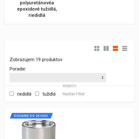
polyuretánovéa
epoxidové tužidlá,
riedidlá
Zobrazujem 19 produktov
Poradie:
ATRIBÚTY
riedidlá
tužidlá
Nastav Filter
DODANIE DO 24 HOD.