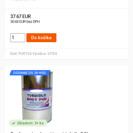
37.67 EUR
30.63 EUR bez DPH
Do košíka
Kód:
PURT04
Výrobca:
VITEX
DODANIE DO 24 HOD.
Skladom: 5+ ks