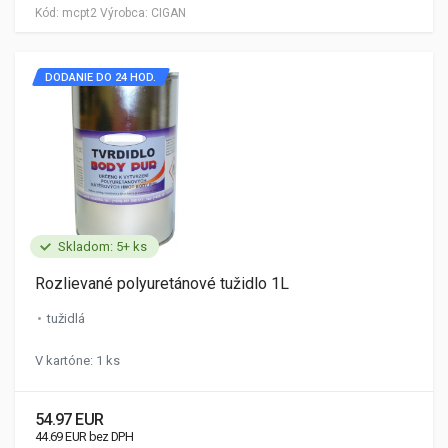
Kód:
mcpt2
Výrobca:
CIGAN
DODANIE DO 24 HOD.
Skladom: 5+ ks
Rozlievané polyuretánové tužidlo 1L
tužidlá
V kartóne: 1 ks
54.97 EUR
44.69 EUR bez DPH