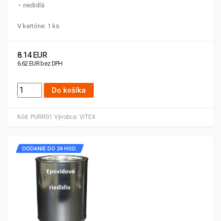
riedidlá
V kartóne: 1 ks
8.14 EUR
6.62 EUR bez DPH
Do košíka
Kód:
PURR01
Výrobca:
VITEX
DODANIE DO 24 HOD.