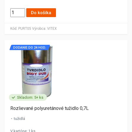
Do košíka
Kód:
PURT05
Výrobca:
VITEX
DODANIE DO 24 HOD.
Skladom: 5+ ks
Rozlievané polyuretánové tužidlo 0,7L
tužidlá
V kartóne: 1 ks