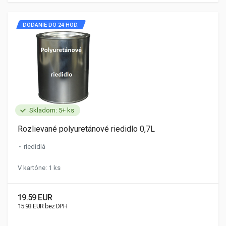
DODANIE DO 24 HOD.
Skladom: 5+ ks
Rozlievané polyuretánové riedidlo 0,7L
riedidlá
V kartóne: 1 ks
19.59 EUR
15.93 EUR bez DPH