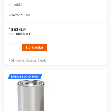
riedidlá
V kartóne: 1 ks
10.80 EUR
8.78 EUR bez DPH
Do košíka
Kód:
mcxt2
Výrobca:
CIGAN
DODANIE DO 24 HOD.