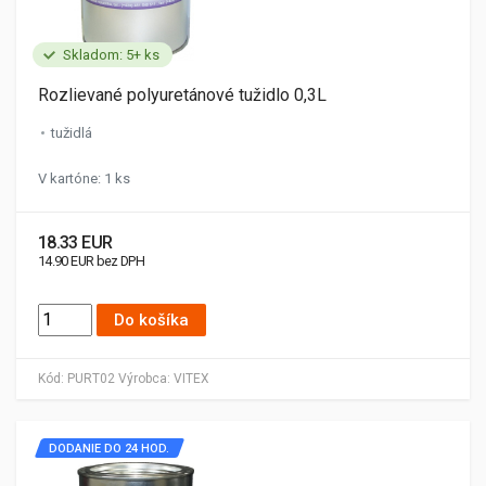
Skladom: 5+ ks
Rozlievané polyuretánové tužidlo 0,3L
tužidlá
V kartóne: 1 ks
18.33 EUR
14.90 EUR bez DPH
Do košíka
Kód:
PURT02
Výrobca:
VITEX
DODANIE DO 24 HOD.