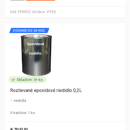
Kód:
EPXR02
Výrobca:
VITEX
DODANIE DO 24 HOD.
Skladom: 5+ ks
Rozlievané epoxidové riedidlo 0,2L
riedidlá
V kartóne: 1 ks
8.79 EUR