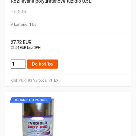
Rozlievané polyuretánové tužidlo 0,5L
tužidlá
V kartóne: 1 ks
27.72 EUR
22.54 EUR bez DPH
Do košíka
Kód:
PURT03
Výrobca:
VITEX
DODANIE DO 24 HOD.