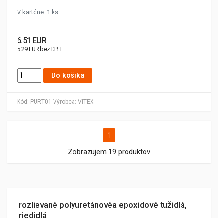
V kartóne: 1 ks
6.51 EUR
5.29 EUR bez DPH
Do košíka
Kód:
PURT01
Výrobca:
VITEX
1
Zobrazujem 19 produktov
rozlievané polyuretánovéa epoxidové tužidlá,
riedidlá