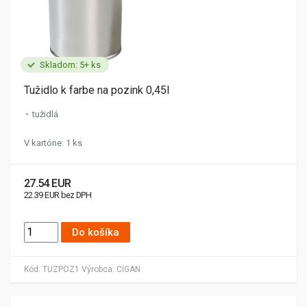
Skladom: 5+ ks
Tužidlo k farbe na pozink 0,45l
tužidlá
V kartóne: 1 ks
27.54 EUR
22.39 EUR bez DPH
Do košíka
Kód:
TUZPOZ1
Výrobca:
CIGAN