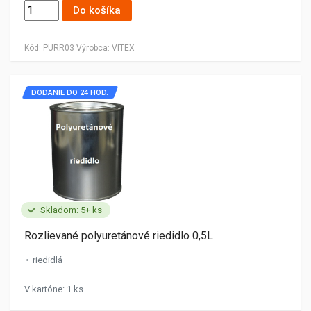
Do košíka
Kód:
PURR03
Výrobca:
VITEX
DODANIE DO 24 HOD.
Skladom: 5+ ks
Rozlievané polyuretánové riedidlo 0,5L
riedidlá
V kartóne: 1 ks