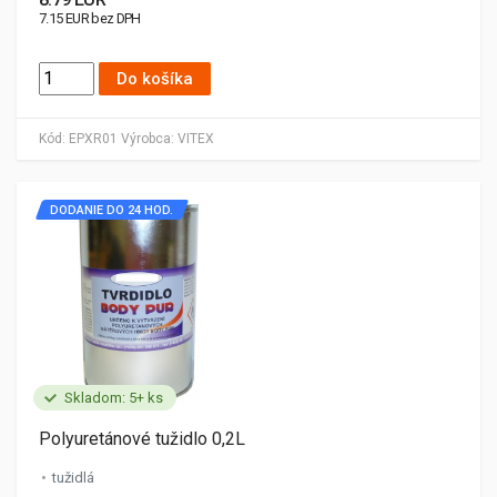
7.15 EUR bez DPH
Do košíka
Kód:
EPXR01
Výrobca:
VITEX
DODANIE DO 24 HOD.
Skladom: 5+ ks
Polyuretánové tužidlo 0,2L
tužidlá