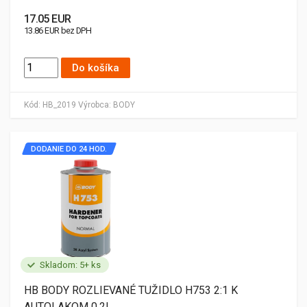
17.05 EUR
13.86 EUR bez DPH
Do košíka
Kód:
HB_2019
Výrobca:
BODY
DODANIE DO 24 HOD.
Skladom: 5+ ks
HB BODY ROZLIEVANÉ TUŽIDLO H753 2:1 K
AUTOLAKOM 0,2L