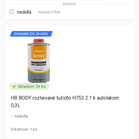
ATRIBÚTY
riedidlá
Nastav Filter
DODANIE DO 24 HOD.
Skladom: 5+ ks
HB BODY rozlievané tužidlo H753 2:1 k autolakom
0,3L
riedidlá
V kartóne: 1 ks