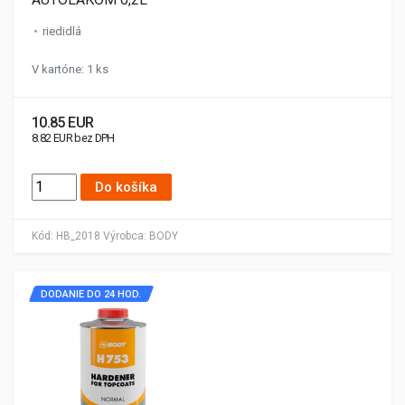
riedidlá
V kartóne: 1 ks
10.85 EUR
8.82 EUR bez DPH
Do košíka
Kód:
HB_2018
Výrobca:
BODY
DODANIE DO 24 HOD.