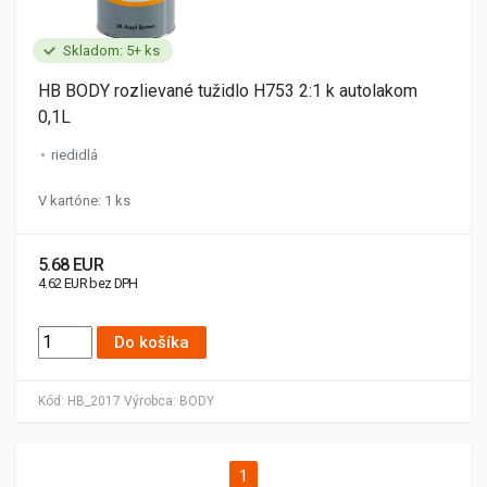
Skladom: 5+ ks
HB BODY rozlievané tužidlo H753 2:1 k autolakom
0,1L
riedidlá
V kartóne: 1 ks
5.68 EUR
4.62 EUR bez DPH
Do košíka
Kód:
HB_2017
Výrobca:
BODY
1