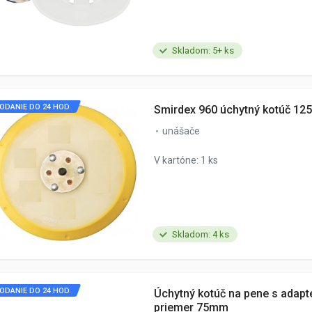
Skladom: 5+ ks
ODANIE DO 24 HOD.
Smirdex 960 úchytný kotúč 12
unášače
V kartóne: 1 ks
Skladom: 4 ks
ODANIE DO 24 HOD.
Úchytný kotúč na pene s adapt
priemer 75mm