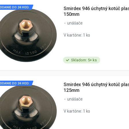
ODANIE DO 24 HOD.
Smirdex 946 úchytný kotúč pla
150mm
unášače
V kartóne: 1 ks
Skladom: 5+ ks
ODANIE DO 24 HOD.
Smirdex 946 úchytný kotúč pla
125mm
unášače
V kartóne: 1 ks