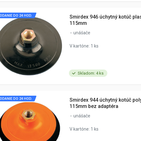
ODANIE DO 24 HOD.
Smirdex 946 úchytný kotúč pla
115mm
unášače
V kartóne: 1 ks
Skladom: 4 ks
ODANIE DO 24 HOD.
Smirdex 944 úchytný kotúč pol
115mm bez adaptéra
unášače
V kartóne: 1 ks