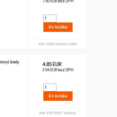
7.50 EUR bez DPH
Do košíka
Kód:
32859
Výrobca:
italko
tový biely
4.85 EUR
3.94 EUR bez DPH
Do košíka
Kód:
939125001
Výrobca: