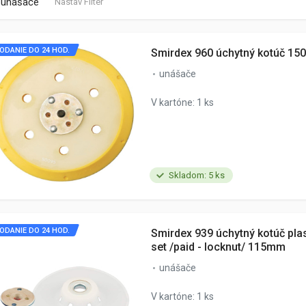
unášače
Nastav Filter
ODANIE DO 24 HOD.
Smirdex 960 úchytný kotúč 15
unášače
V kartóne: 1 ks
Skladom: 5 ks
ODANIE DO 24 HOD.
Smirdex 939 úchytný kotúč plas
set /paid - locknut/ 115mm
unášače
V kartóne: 1 ks