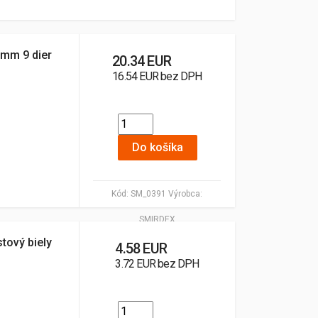
0mm 9 dier
20.34 EUR
16.54 EUR bez DPH
Do košíka
Kód:
SM_0391
Výrobca:
SMIRDEX
tový biely
4.58 EUR
3.72 EUR bez DPH