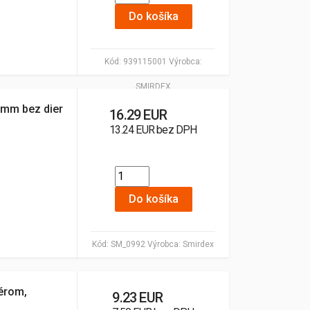
Do košíka
Kód:
939115001
Výrobca:
SMIRDEX
5mm bez dier
16.29 EUR
13.24 EUR bez DPH
Do košíka
Kód:
SM_0992
Výrobca:
Smirdex
érom,
9.23 EUR