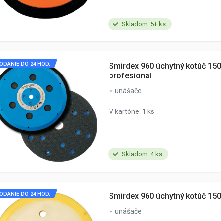
Skladom: 5+ ks
ODANIE DO 24 HOD.
Smirdex 960 úchytný kotúč 15
profesional
unášače
V kartóne: 1 ks
Skladom: 4 ks
ODANIE DO 24 HOD.
Smirdex 960 úchytný kotúč 15
unášače