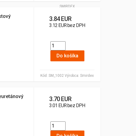
SMIRDEX
stový
3.84 EUR
3.12 EUR bez DPH
Do košíka
Kód:
SM_1002
Výrobca:
Smirdex
yuretánový
3.70 EUR
3.01 EUR bez DPH
Do košíka