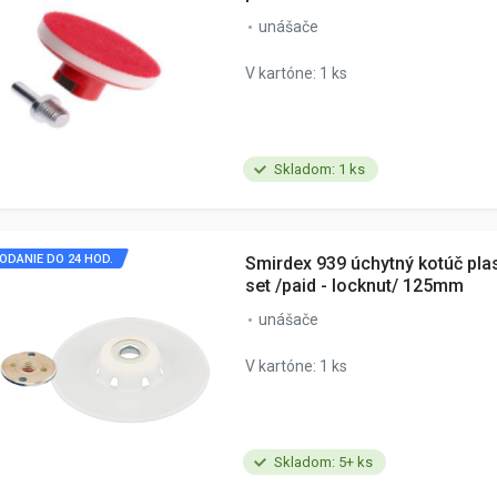
unášače
V kartóne: 1 ks
Skladom: 1 ks
ODANIE DO 24 HOD.
Smirdex 939 úchytný kotúč plas
set /paid - locknut/ 125mm
unášače
V kartóne: 1 ks
Skladom: 5+ ks