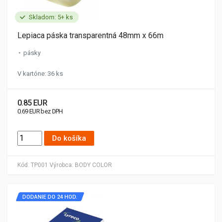
Skladom: 5+ ks
Lepiaca páska transparentná 48mm x 66m
pásky
V kartóne: 36 ks
0.85 EUR
0.69 EUR bez DPH
Do košíka
Kód:
TP001
Výrobca:
BODY COLOR
DODANIE DO 24 HOD.