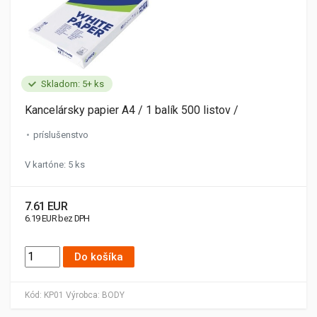
Skladom: 5+ ks
Kancelársky papier A4 / 1 balík 500 listov /
príslušenstvo
V kartóne: 5 ks
7.61 EUR
6.19 EUR bez DPH
Do košíka
Kód:
KP01
Výrobca:
BODY