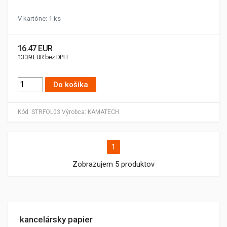
V kartóne: 1 ks
16.47 EUR
13.39 EUR bez DPH
Do košíka
Kód:
STRFOL03
Výrobca:
KAMATECH
1
Zobrazujem 5 produktov
kancelársky papier