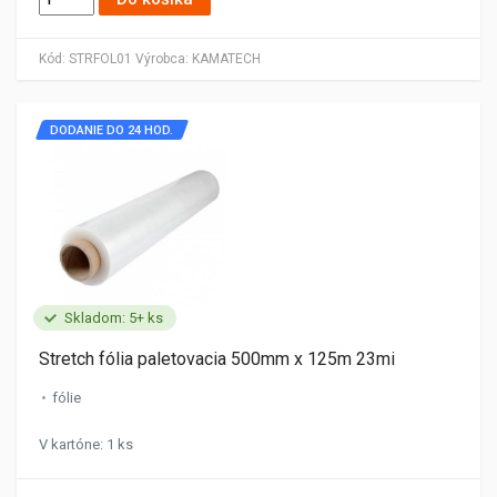
Kód:
STRFOL01
Výrobca:
KAMATECH
DODANIE DO 24 HOD.
Skladom: 5+ ks
Stretch fólia paletovacia 500mm x 125m 23mi
fólie
V kartóne: 1 ks