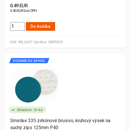
0.49 EUR
0.40 EUR bez DPH
Do košíka
Kód:
SM_0607
Výrobca:
SMIRDEX
DODANIE DO 24 HOD.
Skladom: 5+ ks
Smirdex 335 zirkónové brusivo, kruhový výsek na
suchý zips 125mm P40