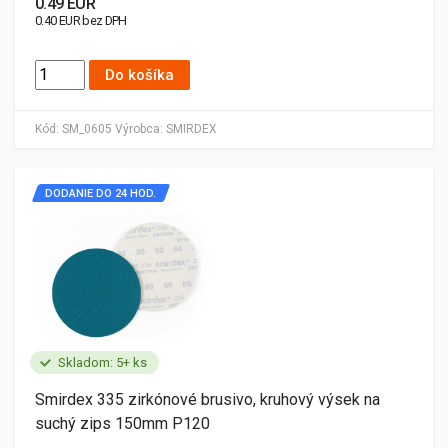
0.49 EUR
0.40 EUR bez DPH
Do košíka
Kód:
SM_0605
Výrobca:
SMIRDEX
DODANIE DO 24 HOD.
Skladom: 5+ ks
Smirdex 335 zirkónové brusivo, kruhový výsek na
suchý zips 150mm P120