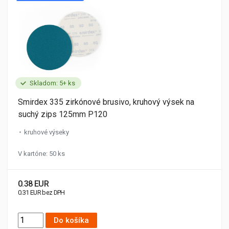
Skladom: 5+ ks
Smirdex 335 zirkónové brusivo, kruhový výsek na
suchý zips 125mm P120
kruhové výseky
V kartóne: 50 ks
0.38 EUR
0.31 EUR bez DPH
Do košíka