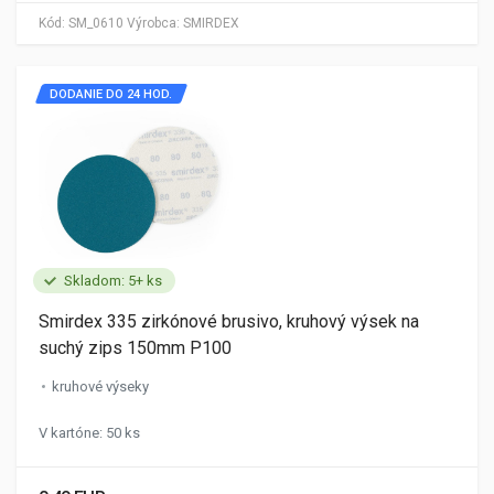
Kód:
SM_0610
Výrobca:
SMIRDEX
DODANIE DO 24 HOD.
Skladom: 5+ ks
Smirdex 335 zirkónové brusivo, kruhový výsek na
suchý zips 150mm P100
kruhové výseky
V kartóne: 50 ks