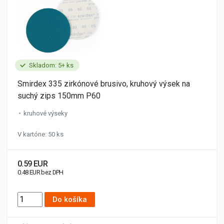
Skladom: 5+ ks
Smirdex 335 zirkónové brusivo, kruhový výsek na
suchý zips 150mm P60
kruhové výseky
V kartóne: 50 ks
0.59 EUR
0.48 EUR bez DPH
Do košíka