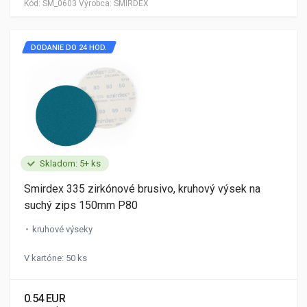
Kód:
SM_0603
Výrobca:
SMIRDEX
DODANIE DO 24 HOD.
Skladom: 5+ ks
Smirdex 335 zirkónové brusivo, kruhový výsek na
suchý zips 150mm P80
kruhové výseky
V kartóne: 50 ks
0.54 EUR