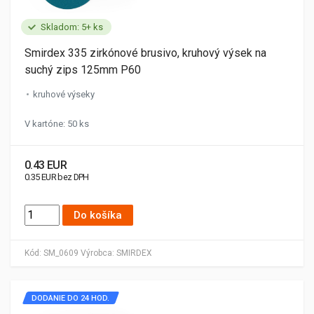
Skladom: 5+ ks
Smirdex 335 zirkónové brusivo, kruhový výsek na
suchý zips 125mm P60
kruhové výseky
V kartóne: 50 ks
0.43 EUR
0.35 EUR bez DPH
Do košíka
Kód:
SM_0609
Výrobca:
SMIRDEX
DODANIE DO 24 HOD.