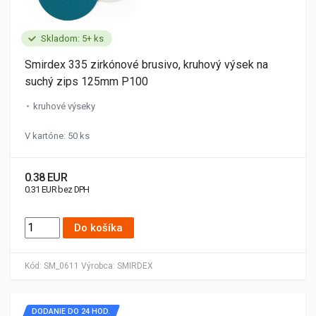
Skladom: 5+ ks
Smirdex 335 zirkónové brusivo, kruhový výsek na
suchý zips 125mm P100
kruhové výseky
V kartóne: 50 ks
0.38 EUR
0.31 EUR bez DPH
Do košíka
Kód:
SM_0611
Výrobca:
SMIRDEX
DODANIE DO 24 HOD.