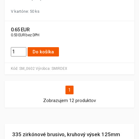
V kartóne: 50 ks
0.65 EUR
0.53 EUR bez DPH
Do košíka
Kód:
SM_0602
Výrobca:
SMIRDEX
1
Zobrazujem 12 produktov
335 zirkónové brusivo, kruhový výsek 125mm