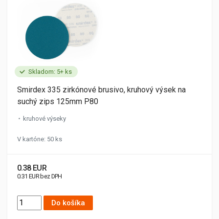
Skladom: 5+ ks
Smirdex 335 zirkónové brusivo, kruhový výsek na
suchý zips 125mm P80
kruhové výseky
V kartóne: 50 ks
0.38 EUR
0.31 EUR bez DPH
Do košíka