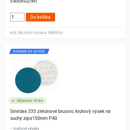
0.44 EUR bez DPH
Do košíka
Kód:
SM_0604
Výrobca:
SMIRDEX
DODANIE DO 24 HOD.
Skladom: 5+ ks
Smirdex 335 zirkónové brusivo, kruhový výsek na
suchý zips150mm P40
kruhové výseky