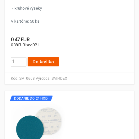
kruhové výseky
V kartóne: 50 ks
0.47 EUR
0.38 EUR bez DPH
Do košíka
Kód:
SM_0608
Výrobca:
SMIRDEX
DODANIE DO 24 HOD.