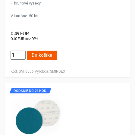
kruhové výseky
V kartóne: 50 ks
0.49 EUR
0.40 EUR bez DPH
Do košíka
Kód:
SM_0606
Výrobca:
SMIRDEX
DODANIE DO 24 HOD.