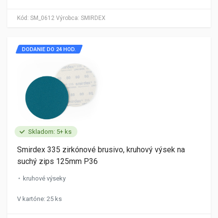
Kód:
SM_0612
Výrobca:
SMIRDEX
DODANIE DO 24 HOD.
Skladom: 5+ ks
Smirdex 335 zirkónové brusivo, kruhový výsek na
suchý zips 125mm P36
kruhové výseky
V kartóne: 25 ks