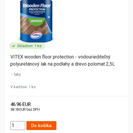
Skladom: 1 ks
VITEX wooden floor protection - vodouriediteľný
polyuretánový lak na podlahy a drevo polomat 2,5L
laky
V kartóne: 1 ks
46.96 EUR
38.18 EUR bez DPH
Do košíka