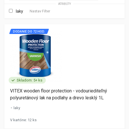
ATRIBÚTY
laky
Nastav Filter
DODANIE DO 72 HOD.
Skladom: 5+ ks
VITEX wooden floor protection - vodouriediteľný
polyuretánový lak na podlahy a drevo lesklý 1L
laky
V kartóne: 12 ks