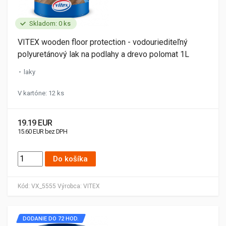
Skladom: 0 ks
VITEX wooden floor protection - vodouriediteľný
polyuretánový lak na podlahy a drevo polomat 1L
laky
V kartóne: 12 ks
19.19 EUR
15.60 EUR bez DPH
Do košíka
Kód:
VX_5555
Výrobca:
VITEX
DODANIE DO 72 HOD.