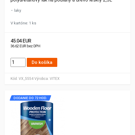
laky
V kartóne: 1 ks
45.04 EUR
36.62 EUR bez DPH
Do košíka
Kód:
VX_5554
Výrobca:
VITEX
DODANIE DO 72 HOD.