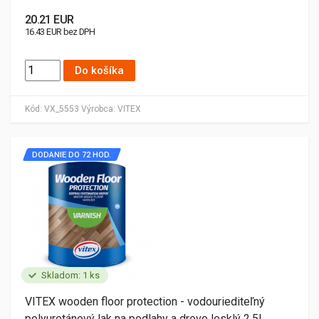
20.21 EUR
16.43 EUR bez DPH
Do košíka
Kód:
VX_5553
Výrobca:
VITEX
DODANIE DO 72 HOD.
Skladom: 1 ks
VITEX wooden floor protection - vodouriediteľný
polyuretánový lak na podlahy a drevo lesklý 2,5L