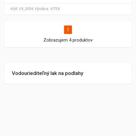
Kód:
VX_5556
Výrobca:
VITEX
1
Zobrazujem 4 produktov
Vodouriediteľný lak na podlahy