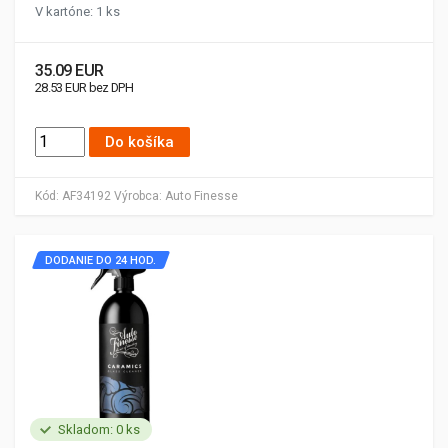
V kartóne: 1 ks
35.09 EUR
28.53 EUR bez DPH
Do košíka
Kód:
AF34192
Výrobca:
Auto Finesse
DODANIE DO 24 HOD.
Skladom: 0 ks