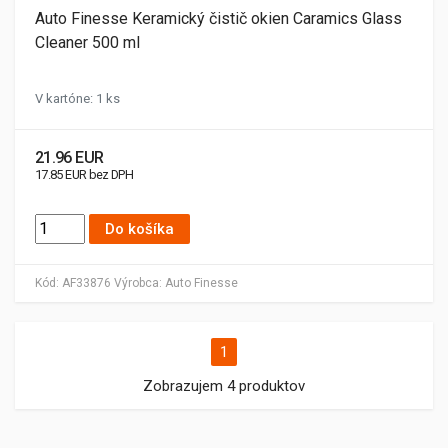
Auto Finesse Keramický čistič okien Caramics Glass
Cleaner 500 ml
V kartóne: 1 ks
21.96 EUR
17.85 EUR bez DPH
Do košíka
Kód:
AF33876
Výrobca:
Auto Finesse
1
Zobrazujem 4 produktov