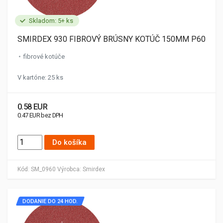
Skladom: 5+ ks
SMIRDEX 930 FIBROVÝ BRÚSNY KOTÚČ 150MM P60
fibrové kotúče
V kartóne: 25 ks
0.58 EUR
0.47 EUR bez DPH
Do košíka
Kód:
SM_0960
Výrobca:
Smirdex
DODANIE DO 24 HOD.