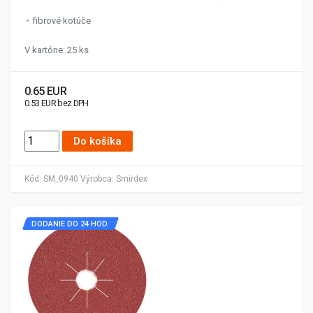
fibrové kotúče
V kartóne: 25 ks
0.65 EUR
0.53 EUR bez DPH
Do košíka
Kód:
SM_0940
Výrobca:
Smirdex
DODANIE DO 24 HOD.