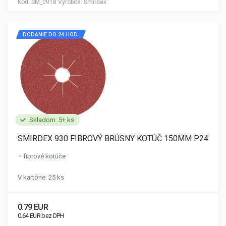
Kód:
SM_0918
Výrobca:
Smirdex
DODANIE DO 24 HOD.
Skladom: 5+ ks
SMIRDEX 930 FIBROVÝ BRÚSNY KOTÚČ 150MM P24
fibrové kotúče
V kartóne: 25 ks
0.79 EUR
0.64 EUR bez DPH