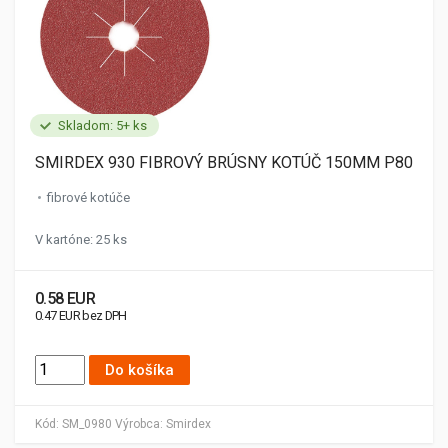
Skladom: 5+ ks
SMIRDEX 930 FIBROVÝ BRÚSNY KOTÚČ 150MM P80
fibrové kotúče
V kartóne: 25 ks
0.58 EUR
0.47 EUR bez DPH
Do košíka
Kód:
SM_0980
Výrobca:
Smirdex