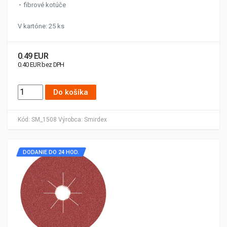
fibrové kotúče
V kartóne: 25 ks
0.49 EUR
0.40 EUR bez DPH
Do košíka
Kód:
SM_1508
Výrobca:
Smirdex
DODANIE DO 24 HOD.