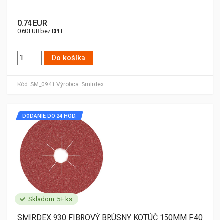
0.74 EUR
0.60 EUR bez DPH
Do košíka
Kód:
SM_0941
Výrobca:
Smirdex
DODANIE DO 24 HOD.
Skladom: 5+ ks
SMIRDEX 930 FIBROVÝ BRÚSNY KOTÚČ 150MM P40