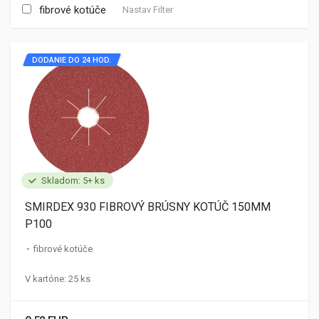
fibrové kotúče
Nastav Filter
DODANIE DO 24 HOD.
Skladom: 5+ ks
SMIRDEX 930 FIBROVÝ BRÚSNY KOTÚČ 150MM
P100
fibrové kotúče
V kartóne: 25 ks