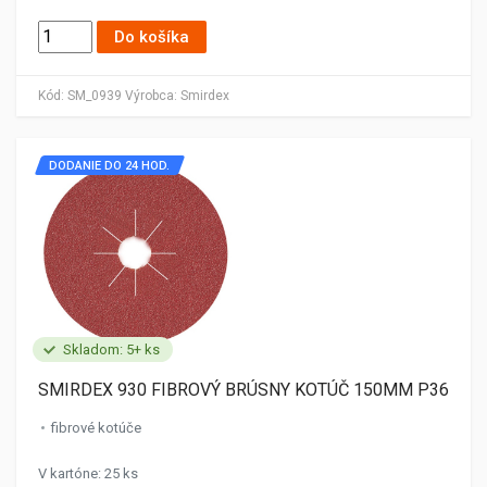
Do košíka
Kód:
SM_0939
Výrobca:
Smirdex
DODANIE DO 24 HOD.
Skladom: 5+ ks
SMIRDEX 930 FIBROVÝ BRÚSNY KOTÚČ 150MM P36
fibrové kotúče
V kartóne: 25 ks