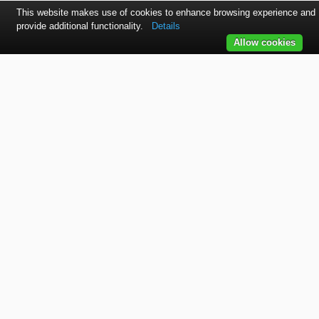
This website makes use of cookies to enhance browsing experience and
provide additional functionality.
Details
Allow cookies
Kontaktujte nás
SVET autolakov, náradia, stavebnej chémie a doplnkov.
TELEFÓN
+421 915 536 901
EMAIL
office@bodycolor.sk
ADRESA
Makov 132 Prevádzka: Bytča