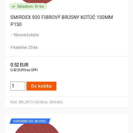
Skladom: 5+ ks
SMIRDEX 930 FIBROVÝ BRÚSNY KOTÚČ 150MM
P150
fibrové kotúče
V kartóne: 25 ks
0.52 EUR
0.42 EUR bez DPH
Do košíka
Kód:
SM_0915
Výrobca:
Smirdex
DODANIE DO 24 HOD.