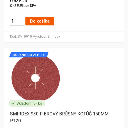
0.52 EUR
0.42 EUR bez DPH
Do košíka
Kód:
SM_0910
Výrobca:
Smirdex
DODANIE DO 24 HOD.
Skladom: 5+ ks
SMIRDEX 930 FIBROVÝ BRÚSNY KOTÚČ 150MM
P120