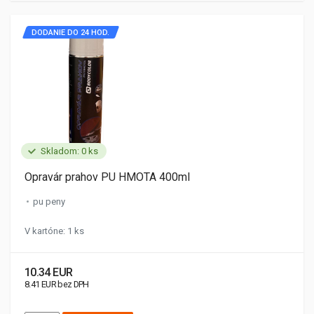
DODANIE DO 24 HOD.
Skladom: 0 ks
Opravár prahov PU HMOTA 400ml
pu peny
V kartóne: 1 ks
10.34 EUR
8.41 EUR bez DPH