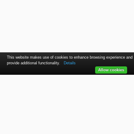
This website makes use of cookies to enhance browsing experience and
provide additional functionality.
Details
Allow cookies
Kontaktujte nás
SVET autolakov, náradia, stavebnej chémie a doplnkov.
TELEFÓN
+421 915 536 901