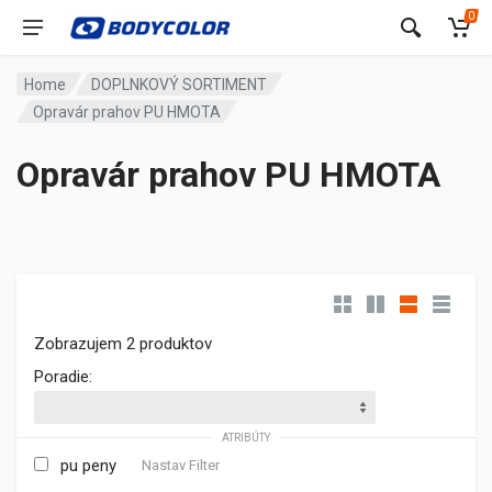
0
Home
DOPLNKOVÝ SORTIMENT
Opravár prahov PU HMOTA
Opravár prahov PU HMOTA
Zobrazujem 2 produktov
Poradie:
ATRIBÚTY
pu peny
Nastav Filter