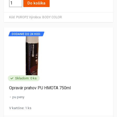
Do košíka
Kód:
PUROP2
Výrobca:
BODY COLOR
DODANIE DO 24 HOD.
Skladom: 0 ks
Opravár prahov PU HMOTA 750ml
pu peny
V kartóne: 1 ks