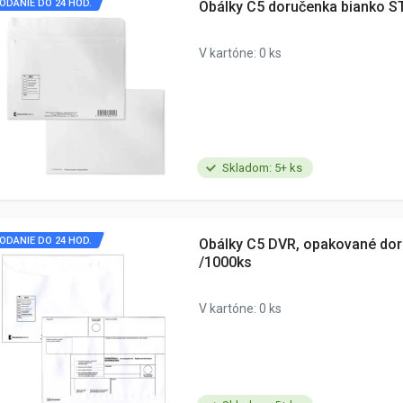
ODANIE DO 24 HOD.
Obálky C5 doručenka bianko S
V kartóne: 0 ks
Skladom: 5+ ks
ODANIE DO 24 HOD.
Obálky C5 DVR, opakované dor
/1000ks
V kartóne: 0 ks