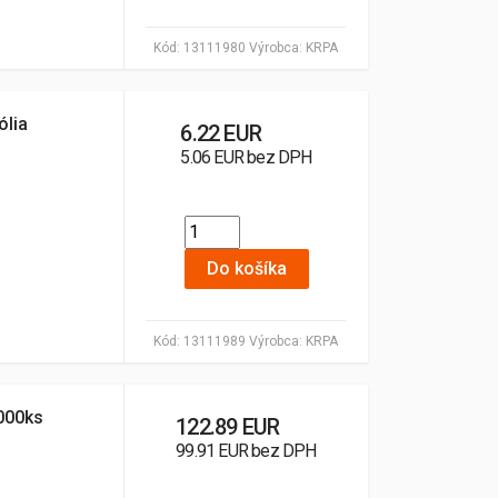
Kód:
13111980
Výrobca:
KRPA
ólia
6.22 EUR
5.06 EUR bez DPH
Do košíka
Kód:
13111989
Výrobca:
KRPA
000ks
122.89 EUR
99.91 EUR bez DPH