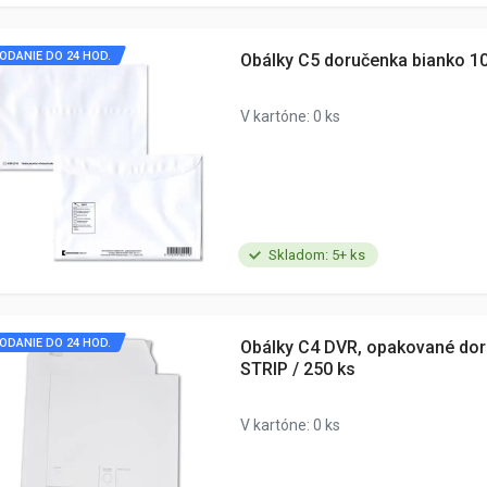
ODANIE DO 24 HOD.
Obálky C5 doručenka bianko 1
V kartóne: 0 ks
Skladom: 5+ ks
ODANIE DO 24 HOD.
Obálky C4 DVR, opakované dor
STRIP / 250 ks
V kartóne: 0 ks