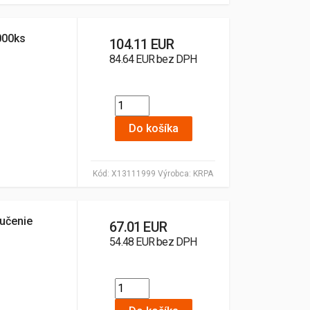
000ks
104.11 EUR
84.64 EUR bez DPH
Do košíka
Kód:
X13111999
Výrobca:
KRPA
učenie
67.01 EUR
54.48 EUR bez DPH