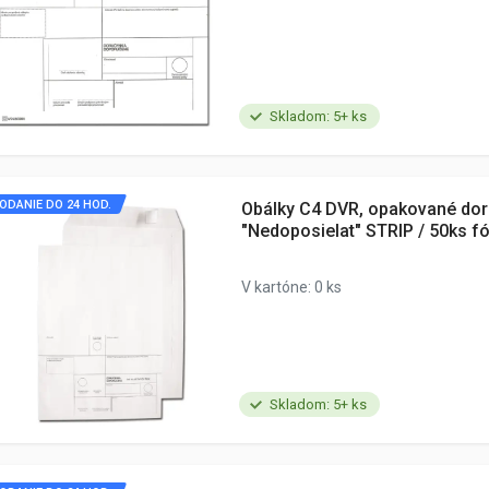
Skladom: 5+ ks
ODANIE DO 24 HOD.
Obálky C4 DVR, opakované dor
"Nedoposielat" STRIP / 50ks fó
V kartóne: 0 ks
Skladom: 5+ ks