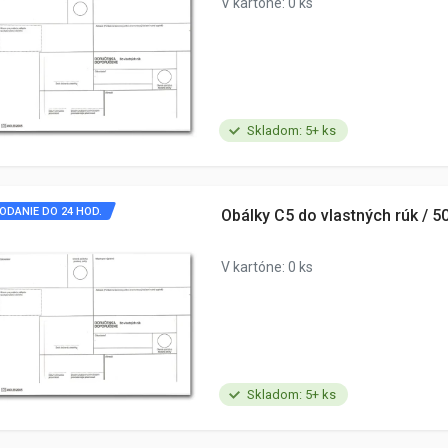
V kartóne: 0 ks
Skladom: 5+ ks
ODANIE DO 24 HOD.
Obálky C5 do vlastných rúk / 50
V kartóne: 0 ks
Skladom: 5+ ks