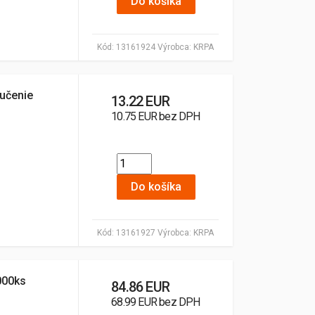
Do košíka
Kód:
13161924
Výrobca:
KRPA
učenie
13.22 EUR
10.75 EUR bez DPH
Do košíka
Kód:
13161927
Výrobca:
KRPA
000ks
84.86 EUR
68.99 EUR bez DPH