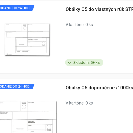
ODANIE DO 24 HOD.
Obálky C5 do vlastných rúk ST
V kartóne: 0 ks
Skladom: 5+ ks
ODANIE DO 24 HOD.
Obálky C5 doporučene /1000k
V kartóne: 0 ks