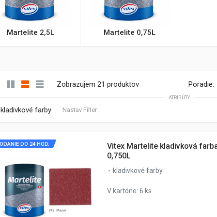
Martelite 2,5L
Martelite 0,75L
Zobrazujem 21 produktov
Poradie:
ATRIBÚTY
kladivkové farby
Nastav Filter
ODANIE DO 24 HOD.
Vitex Martelite kladivková far
0,750L
kladivkové farby
V kartóne: 6 ks