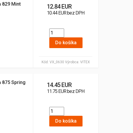
a 829 Mint
12.84 EUR
10.44 EUR bez DPH
Do košíka
Kód:
VX_0630
Výrobca:
VITEX
a 875 Spring
14.45 EUR
11.75 EUR bez DPH
Do košíka