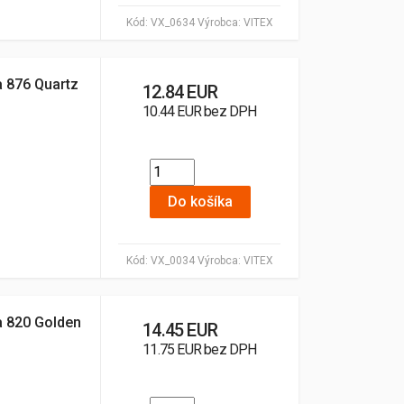
Kód:
VX_0634
Výrobca:
VITEX
a 876 Quartz
12.84 EUR
10.44 EUR bez DPH
Do košíka
Kód:
VX_0034
Výrobca:
VITEX
ba 820 Golden
14.45 EUR
11.75 EUR bez DPH