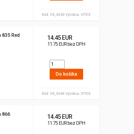
Kód:
VX_0643
Výrobca:
VITEX
ba 835 Red
14.45 EUR
11.75 EUR bez DPH
Do košíka
Kód:
VX_0646
Výrobca:
VITEX
a 866
14.45 EUR
11.75 EUR bez DPH