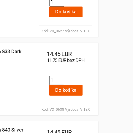
Do košíka
Kód:
VX_0627
Výrobca:
VITEX
a 833 Dark
14.45 EUR
11.75 EUR bez DPH
Do košíka
Kód:
VX_0638
Výrobca:
VITEX
a 840 Silver
14.45 EUR